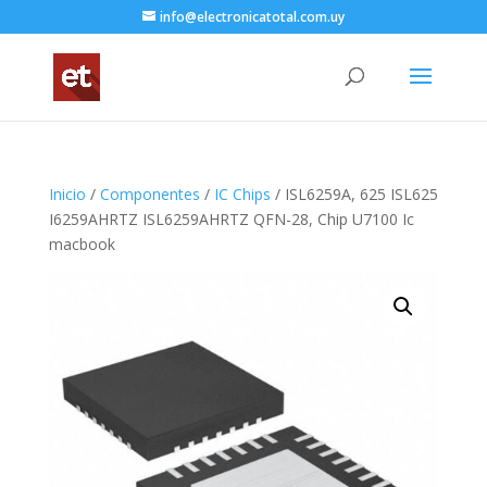
info@electronicatotal.com.uy
Inicio
/
Componentes
/
IC Chips
/ ISL6259A, 625 ISL625
I6259AHRTZ ISL6259AHRTZ QFN-28, Chip U7100 Ic
macbook