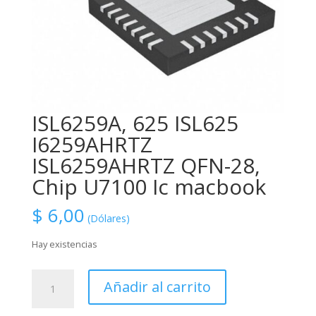
ISL6259A, 625 ISL625
I6259AHRTZ
ISL6259AHRTZ QFN-28,
Chip U7100 Ic macbook
$
6,00
(Dólares)
Hay existencias
ISL6259A,
Añadir al carrito
625
ISL625