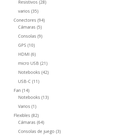
28
Resistivos
28
productos
35
varios
35
productos
94
Conectores
94
5
productos
Cámaras
5
productos
9
Consolas
9
productos
10
GPS
10
productos
6
HDMI
6
productos
21
micro USB
21
productos
42
Notebooks
42
productos
11
USB-C
11
productos
14
Fan
14
productos
13
Notebooks
13
productos
1
Varios
1
producto
82
Flexibles
82
productos
64
Cámaras
64
productos
3
Consolas de juego
3