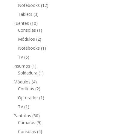
productos
12
Notebooks
12
productos
3
Tablets
3
productos
10
Fuentes
10
productos
1
Consolas
1
producto
2
Módulos
2
productos
1
Notebooks
1
producto
6
TV
6
productos
1
Insumos
1
producto
1
Soldadura
1
producto
4
Módulos
4
productos
2
Cortinas
2
productos
1
Opturador
1
producto
1
TV
1
producto
50
Pantallas
50
productos
9
Cámaras
9
productos
4
Consolas
4