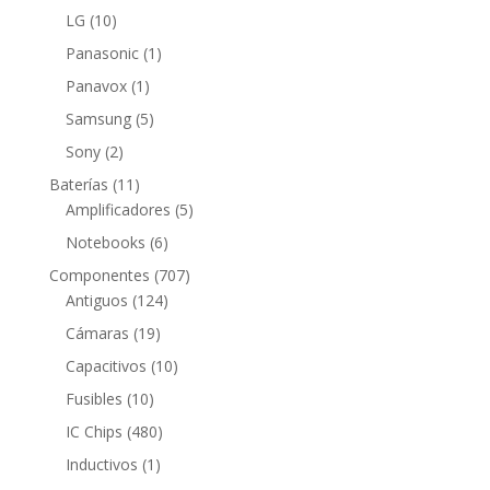
producto
10
LG
10
productos
1
Panasonic
1
producto
1
Panavox
1
producto
5
Samsung
5
productos
2
Sony
2
productos
11
Baterías
11
productos
5
Amplificadores
5
productos
6
Notebooks
6
productos
707
Componentes
707
124
productos
Antiguos
124
productos
19
Cámaras
19
productos
10
Capacitivos
10
productos
10
Fusibles
10
productos
480
IC Chips
480
productos
1
Inductivos
1
producto