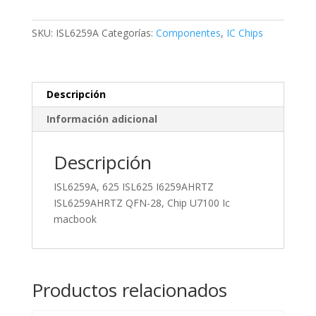
I6259AHRTZ
ISL6259AHRTZ
SKU:
ISL6259A
Categorías:
Componentes
,
IC Chips
QFN-
28,
Chip
U7100
Descripción
Ic
Información adicional
macbook
cantidad
Descripción
ISL6259A, 625 ISL625 I6259AHRTZ
ISL6259AHRTZ QFN-28, Chip U7100 Ic
macbook
Productos relacionados