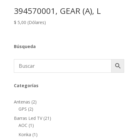
394570001, GEAR (A), L
$
5,00
(Dólares)
Búsqueda
Categorías
2
Antenas
2
2
productos
GPS
2
productos
21
Barras Led TV
21
1
productos
AOC
1
producto
1
Konka
1