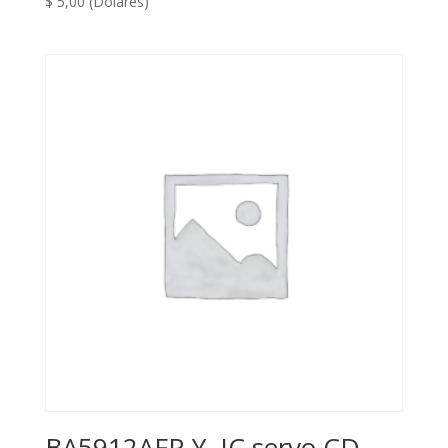
$
5,00
(Dólares)
BA5912AFP-Y, IC servo CD