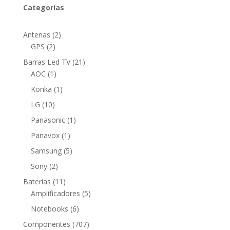
Categorías
2
Antenas
2
2
productos
GPS
2
productos
21
Barras Led TV
21
1
productos
AOC
1
producto
1
Konka
1
producto
10
LG
10
productos
1
Panasonic
1
producto
1
Panavox
1
producto
5
Samsung
5
productos
2
Sony
2
productos
11
Baterías
11
productos
5
Amplificadores
5
productos
6
Notebooks
6
productos
707
Componentes
707