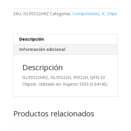
QFN-
32
SKU:
ISL95522HRZ
Categorías:
Componentes
,
IC Chips
Chipset,
Utilizado
en:
Inspiron
Descripción
5593
Información adicional
(S.64145)
cantidad
Descripción
ISL95522HRZ, ISL95522H, 95522H, QFN-32
Chipset, Utilizado en: Inspiron 5593 (S.64145)
Productos relacionados