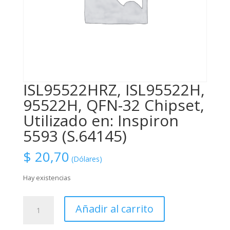
ISL95522HRZ, ISL95522H,
95522H, QFN-32 Chipset,
Utilizado en: Inspiron
5593 (S.64145)
$
20,70
(Dólares)
Hay existencias
ISL95522HRZ,
Añadir al carrito
ISL95522H,
95522H,