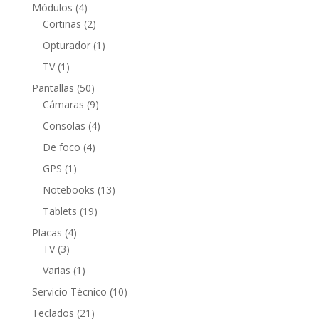
producto
4
Módulos
4
productos
2
Cortinas
2
productos
1
Opturador
1
producto
1
TV
1
producto
50
Pantallas
50
productos
9
Cámaras
9
productos
4
Consolas
4
productos
4
De foco
4
productos
1
GPS
1
producto
13
Notebooks
13
productos
19
Tablets
19
productos
4
Placas
4
3
productos
TV
3
productos
1
Varias
1
producto
10
Servicio Técnico
10
productos
21
Teclados
21