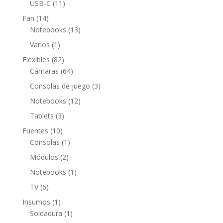
11
USB-C
11
productos
14
Fan
14
productos
13
Notebooks
13
productos
1
Varios
1
producto
82
Flexibles
82
productos
64
Cámaras
64
productos
3
Consolas de juego
3
productos
12
Notebooks
12
productos
3
Tablets
3
productos
10
Fuentes
10
productos
1
Consolas
1
producto
2
Módulos
2
productos
1
Notebooks
1
producto
6
TV
6
productos
1
Insumos
1
producto
1
Soldadura
1