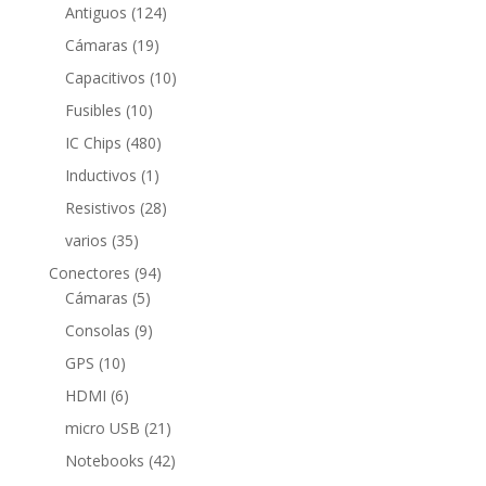
124
productos
Antiguos
124
productos
19
Cámaras
19
productos
10
Capacitivos
10
productos
10
Fusibles
10
productos
480
IC Chips
480
productos
1
Inductivos
1
producto
28
Resistivos
28
productos
35
varios
35
productos
94
Conectores
94
5
productos
Cámaras
5
productos
9
Consolas
9
productos
10
GPS
10
productos
6
HDMI
6
productos
21
micro USB
21
productos
42
Notebooks
42
productos