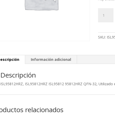
ISL95812
ISL95812
ISL95812
95812HR
QFN-
SKU:
ISL9
32,
Utilizado
en:
SATELLIT
escripción
Información adicional
P75-
A7200
Descripción
cantidad
ISL95812HRZ, ISL95812HRZ ISL95812 95812HRZ QFN-32, Utilizado 
oductos relacionados