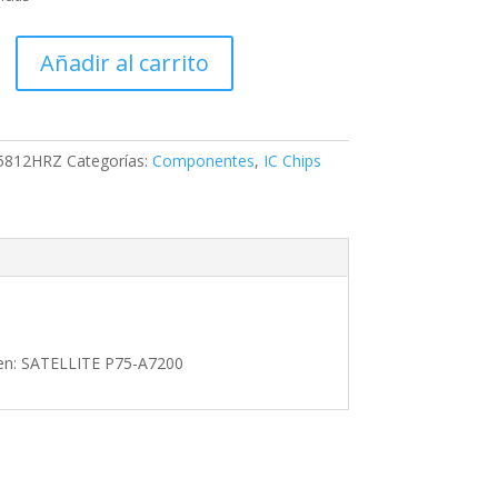
HRZ,
Añadir al carrito
HRZ
Z
5812HRZ
Categorías:
Componentes
,
IC Chips
E
en: SATELLITE P75-A7200