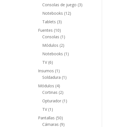
productos
3
Consolas de juego
3
productos
12
Notebooks
12
productos
3
Tablets
3
productos
10
Fuentes
10
productos
1
Consolas
1
producto
2
Módulos
2
productos
1
Notebooks
1
producto
6
TV
6
productos
1
Insumos
1
producto
1
Soldadura
1
producto
4
Módulos
4
productos
2
Cortinas
2
productos
1
Opturador
1
producto
1
TV
1
producto
50
Pantallas
50
productos
9
Cámaras
9