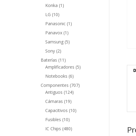
producto
1
Konka
1
producto
10
LG
10
productos
1
Panasonic
1
producto
1
Panavox
1
producto
5
Samsung
5
productos
2
Sony
2
productos
11
Baterías
11
productos
5
Amplificadores
5
D
productos
6
Notebooks
6
productos
707
Componentes
707
124
productos
Antiguos
124
productos
19
Cámaras
19
productos
10
Capacitivos
10
productos
10
Fusibles
10
productos
Pr
480
IC Chips
480
productos