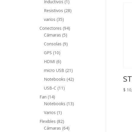
1
Inductivos
1
producto
28
Resistivos
28
productos
35
varios
35
productos
94
Conectores
94
5
productos
Cámaras
5
productos
9
Consolas
9
productos
10
GPS
10
productos
6
HDMI
6
productos
21
micro USB
21
ST
productos
42
Notebooks
42
productos
11
USB-C
11
$
10
productos
14
Fan
14
productos
13
Notebooks
13
productos
1
Varios
1
producto
82
Flexibles
82
productos
64
Cámaras
64