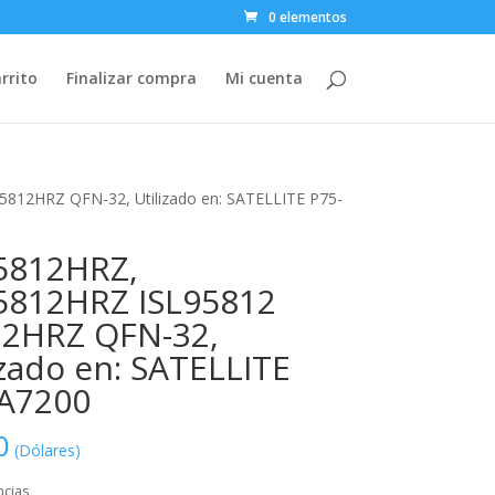
0 elementos
rrito
Finalizar compra
Mi cuenta
812HRZ QFN-32, Utilizado en: SATELLITE P75-
5812HRZ,
5812HRZ ISL95812
2HRZ QFN-32,
izado en: SATELLITE
A7200
0
(Dólares)
ncias