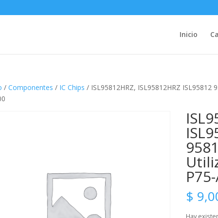
Inicio
Ca
o
/
Componentes
/
IC Chips
/ ISL95812HRZ, ISL95812HRZ ISL95812 95
00
ISL9
ISL9
9581
Util
P75-
$
9,0
Hay existe