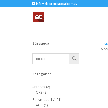
info@electronicatotal.com.uy
Búsqueda
Inici
A72
Categorías
2
Antenas
2
2
productos
GPS
2
productos
21
Barras Led TV
21
1
productos
AOC
1