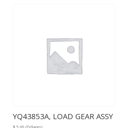
YQ43853A, LOAD GEAR ASSY
$
5,00
(Dólares)