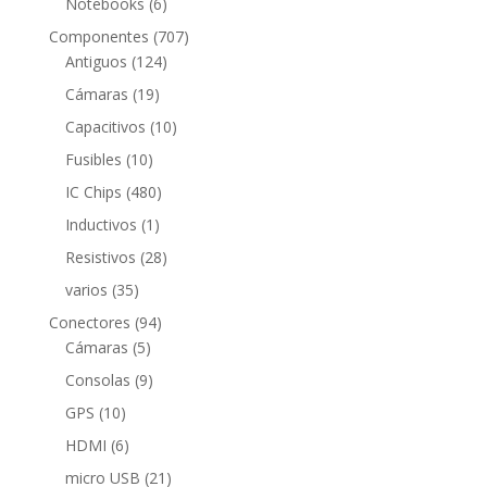
6
Notebooks
6
productos
707
Componentes
707
124
productos
Antiguos
124
productos
19
Cámaras
19
productos
10
Capacitivos
10
productos
10
Fusibles
10
productos
480
IC Chips
480
productos
1
Inductivos
1
producto
28
Resistivos
28
productos
35
varios
35
productos
94
Conectores
94
5
productos
Cámaras
5
productos
9
Consolas
9
productos
10
GPS
10
productos
6
HDMI
6
productos
21
micro USB
21