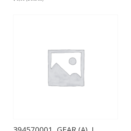
394570001, GEAR (A), L