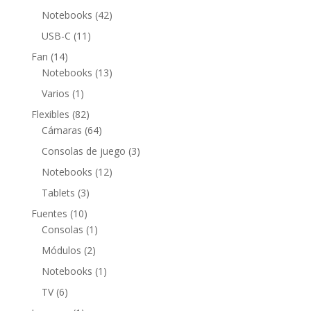
productos
42
Notebooks
42
productos
11
USB-C
11
productos
14
Fan
14
productos
13
Notebooks
13
productos
1
Varios
1
producto
82
Flexibles
82
productos
64
Cámaras
64
productos
3
Consolas de juego
3
productos
12
Notebooks
12
productos
3
Tablets
3
productos
10
Fuentes
10
productos
1
Consolas
1
producto
2
Módulos
2
productos
1
Notebooks
1
producto
6
TV
6
productos