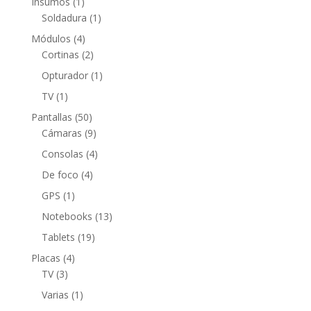
1
Insumos
1
producto
1
Soldadura
1
producto
4
Módulos
4
productos
2
Cortinas
2
productos
1
Opturador
1
producto
1
TV
1
producto
50
Pantallas
50
productos
9
Cámaras
9
productos
4
Consolas
4
productos
4
De foco
4
productos
1
GPS
1
producto
13
Notebooks
13
productos
19
Tablets
19
productos
4
Placas
4
3
productos
TV
3
productos
1
Varias
1
producto