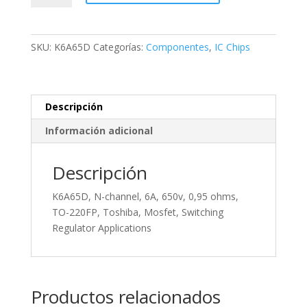
channel,
6A,
650v,
SKU:
K6A65D
Categorías:
Componentes
,
IC Chips
0,95
ohms,
TO-
220FP,
Descripción
Toshiba,
Información adicional
Mosfet,
Switching
Regulator
Descripción
Applications
K6A65D, N-channel, 6A, 650v, 0,95 ohms,
cantidad
TO-220FP, Toshiba, Mosfet, Switching
Regulator Applications
Productos relacionados