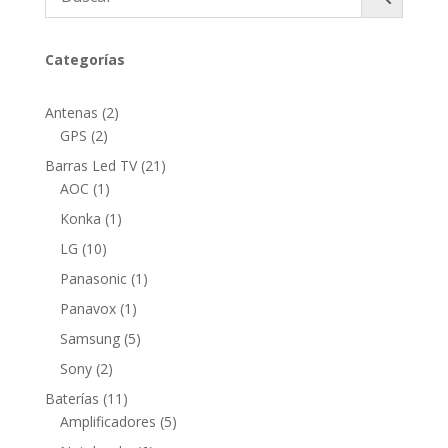
Categorías
2
Antenas
2
2
productos
GPS
2
productos
21
Barras Led TV
21
1
productos
AOC
1
producto
1
Konka
1
producto
10
LG
10
productos
1
Panasonic
1
producto
1
Panavox
1
producto
5
Samsung
5
productos
2
Sony
2
productos
11
Baterías
11
productos
5
Amplificadores
5
productos