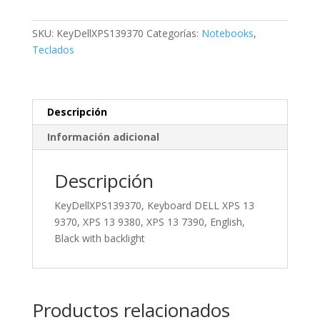
XPS
13
SKU:
KeyDellXPS139370
Categorías:
Notebooks
,
9370,
Teclados
XPS
13
9380,
XPS
Descripción
13
Información adicional
7390,
English,
Descripción
Black
with
KeyDellXPS139370, Keyboard DELL XPS 13
backlight
9370, XPS 13 9380, XPS 13 7390, English,
cantidad
Black with backlight
Productos relacionados