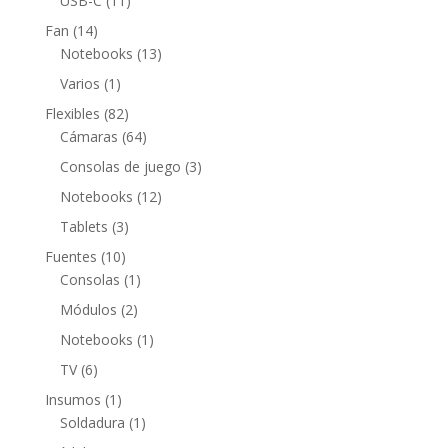
USB-C
11
productos
14
Fan
14
productos
13
Notebooks
13
productos
1
Varios
1
producto
82
Flexibles
82
productos
64
Cámaras
64
productos
3
Consolas de juego
3
productos
12
Notebooks
12
productos
3
Tablets
3
productos
10
Fuentes
10
productos
1
Consolas
1
producto
2
Módulos
2
productos
1
Notebooks
1
producto
6
TV
6
productos
1
Insumos
1
producto
1
Soldadura
1
producto