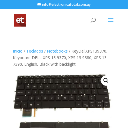
info@electronicatotal.com.uy
Inicio
/
Teclados
/
Notebooks
/ KeyDellXPS139370,
Keyboard DELL XPS 13 9370, XPS 13 9380, XPS 13
7390, English, Black with backlight