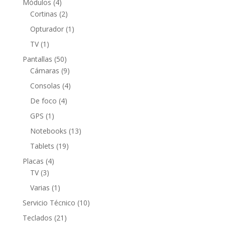
4
Módulos
4
productos
2
Cortinas
2
productos
1
Opturador
1
producto
1
TV
1
producto
50
Pantallas
50
productos
9
Cámaras
9
productos
4
Consolas
4
productos
4
De foco
4
productos
1
GPS
1
producto
13
Notebooks
13
productos
19
Tablets
19
productos
4
Placas
4
3
productos
TV
3
productos
1
Varias
1
producto
10
Servicio Técnico
10
productos
21
Teclados
21