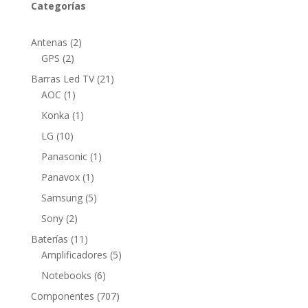
Categorías
2
Antenas
2
2
productos
GPS
2
productos
21
Barras Led TV
21
1
productos
AOC
1
producto
1
Konka
1
producto
10
LG
10
productos
1
Panasonic
1
producto
1
Panavox
1
producto
5
Samsung
5
productos
2
Sony
2
productos
11
Baterías
11
productos
5
Amplificadores
5
productos
6
Notebooks
6
productos
707
Componentes
707