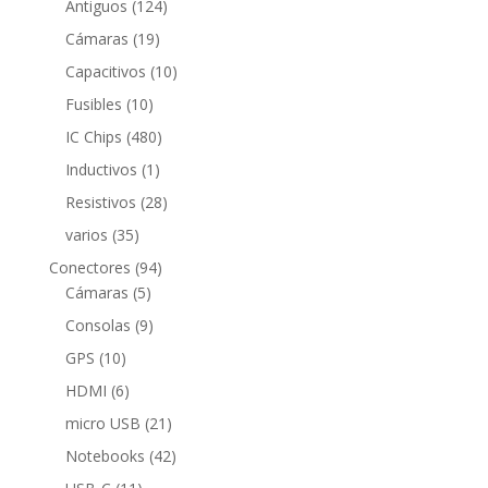
124
productos
Antiguos
124
productos
19
Cámaras
19
productos
10
Capacitivos
10
productos
10
Fusibles
10
productos
480
IC Chips
480
productos
1
Inductivos
1
producto
28
Resistivos
28
productos
35
varios
35
productos
94
Conectores
94
5
productos
Cámaras
5
productos
9
Consolas
9
productos
10
GPS
10
productos
6
HDMI
6
productos
21
micro USB
21
productos
42
Notebooks
42
productos
11