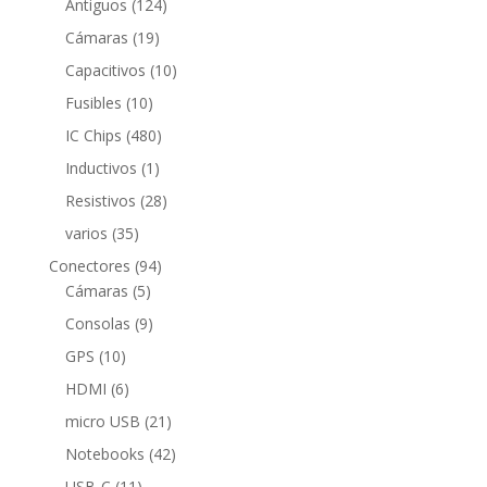
124
productos
Antiguos
124
productos
19
Cámaras
19
productos
10
Capacitivos
10
productos
10
Fusibles
10
productos
480
IC Chips
480
productos
1
Inductivos
1
producto
28
Resistivos
28
productos
35
varios
35
productos
94
Conectores
94
5
productos
Cámaras
5
productos
9
Consolas
9
productos
10
GPS
10
productos
6
HDMI
6
productos
21
micro USB
21
productos
42
Notebooks
42
productos
11
USB-C
11