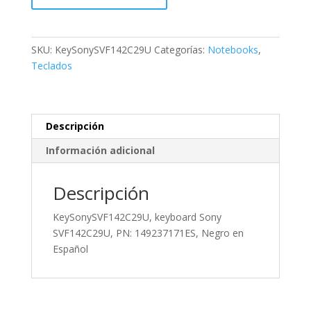
Sony
SVF142C29U,
PN:
SKU:
KeySonySVF142C29U
Categorías:
Notebooks
,
149237171ES,
Teclados
Negro
en
Español
cantidad
Descripción
Información adicional
Descripción
KeySonySVF142C29U, keyboard Sony
SVF142C29U, PN: 149237171ES, Negro en
Español