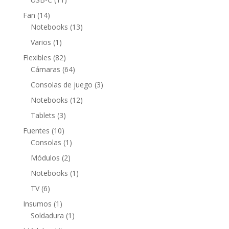
productos
14
Fan
14
productos
13
Notebooks
13
productos
1
Varios
1
producto
82
Flexibles
82
productos
64
Cámaras
64
productos
3
Consolas de juego
3
productos
12
Notebooks
12
productos
3
Tablets
3
productos
10
Fuentes
10
productos
1
Consolas
1
producto
2
Módulos
2
productos
1
Notebooks
1
producto
6
TV
6
productos
1
Insumos
1
producto
1
Soldadura
1
producto