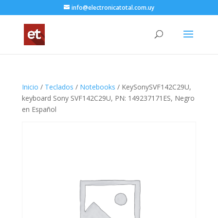
info@electronicatotal.com.uy
Inicio
/
Teclados
/
Notebooks
/ KeySonySVF142C29U,
keyboard Sony SVF142C29U, PN: 149237171ES, Negro
en Español