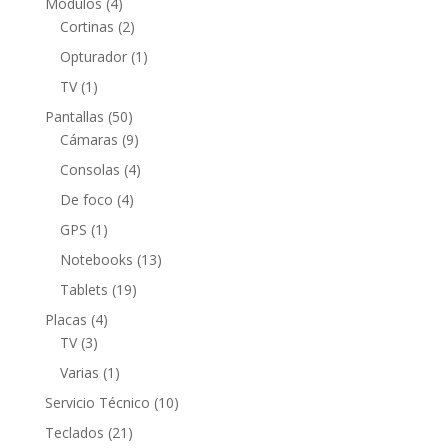
4
Módulos
4
productos
2
Cortinas
2
productos
1
Opturador
1
producto
1
TV
1
producto
50
Pantallas
50
productos
9
Cámaras
9
productos
4
Consolas
4
productos
4
De foco
4
productos
1
GPS
1
producto
13
Notebooks
13
productos
19
Tablets
19
productos
4
Placas
4
3
productos
TV
3
productos
1
Varias
1
producto
10
Servicio Técnico
10
productos
21
Teclados
21