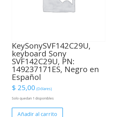
KeySonySVF142C29U,
keyboard Sony
SVF142C29U, PN:
149237171ES, Negro en
Español
$
25,00
(Dólares)
Solo quedan 1 disponibles
KeySonySVF142C29U,
Añadir al carrito
keyboard