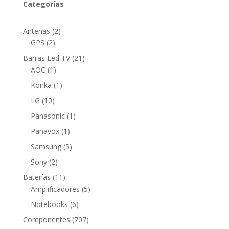
Categorías
2
Antenas
2
2
productos
GPS
2
productos
21
Barras Led TV
21
1
productos
AOC
1
producto
1
Konka
1
producto
10
LG
10
productos
1
Panasonic
1
producto
1
Panavox
1
producto
5
Samsung
5
productos
2
Sony
2
productos
11
Baterías
11
productos
5
Amplificadores
5
productos
6
Notebooks
6
productos
707
Componentes
707