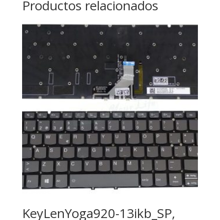
Productos relacionados
KeyLenYoga920-13ikb_SP,