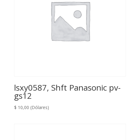
lsxy0587, Shft Panasonic pv-
gs12
$
10,00
(Dólares)