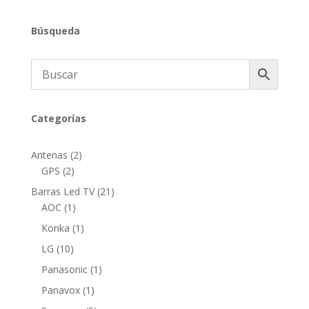
Búsqueda
Categorías
2
Antenas
2
2
productos
GPS
2
productos
21
Barras Led TV
21
1
productos
AOC
1
producto
1
Konka
1
producto
10
LG
10
productos
1
Panasonic
1
producto
1
Panavox
1
producto