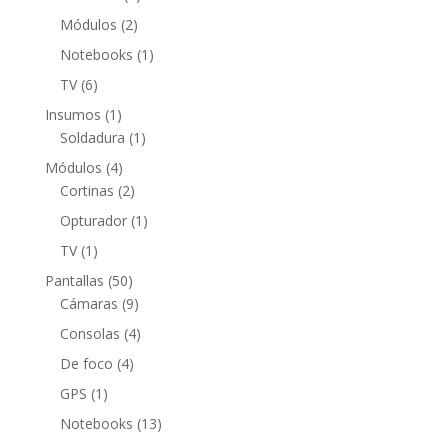
producto
2
Módulos
2
productos
1
Notebooks
1
producto
6
TV
6
productos
1
Insumos
1
producto
1
Soldadura
1
producto
4
Módulos
4
productos
2
Cortinas
2
productos
1
Opturador
1
producto
1
TV
1
producto
50
Pantallas
50
productos
9
Cámaras
9
productos
4
Consolas
4
productos
4
De foco
4
productos
1
GPS
1
producto
13
Notebooks
13
productos