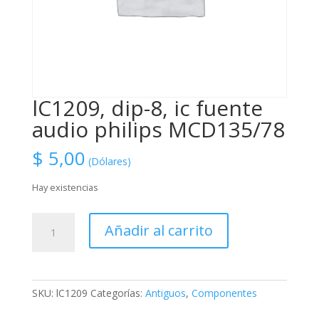
lC1209, dip-8, ic fuente
audio philips MCD135/78
$
5,00
(Dólares)
Hay existencias
lC1209,
Añadir al carrito
dip-
8,
ic
fuente
SKU:
lC1209
Categorías:
Antiguos
,
Componentes
audio
philips