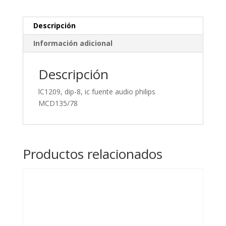
MCD135/78
cantidad
Descripción
Información adicional
Descripción
lC1209, dip-8, ic fuente audio philips
MCD135/78
Productos relacionados