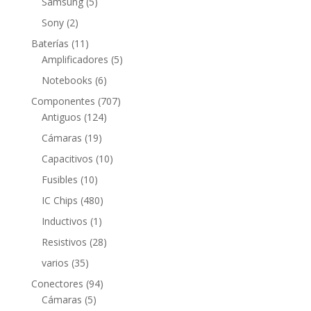
5
Samsung
5
productos
2
Sony
2
productos
11
Baterías
11
productos
5
Amplificadores
5
productos
6
Notebooks
6
productos
707
Componentes
707
124
productos
Antiguos
124
productos
19
Cámaras
19
productos
10
Capacitivos
10
productos
10
Fusibles
10
productos
480
IC Chips
480
productos
1
Inductivos
1
producto
28
Resistivos
28
productos
35
varios
35
productos
94
Conectores
94
5
productos
Cámaras
5