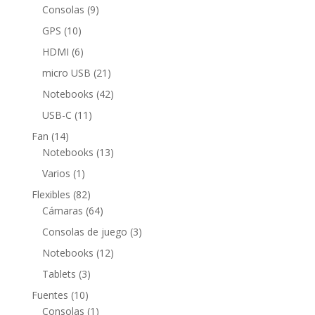
productos
9
Consolas
9
productos
10
GPS
10
productos
6
HDMI
6
productos
21
micro USB
21
productos
42
Notebooks
42
productos
11
USB-C
11
productos
14
Fan
14
productos
13
Notebooks
13
productos
1
Varios
1
producto
82
Flexibles
82
productos
64
Cámaras
64
productos
3
Consolas de juego
3
productos
12
Notebooks
12
productos
3
Tablets
3
productos
10
Fuentes
10
productos
1
Consolas
1