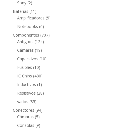
productos
2
Sony
2
productos
11
Baterías
11
productos
5
Amplificadores
5
productos
6
Notebooks
6
productos
707
Componentes
707
124
productos
Antiguos
124
productos
19
Cámaras
19
productos
10
Capacitivos
10
productos
10
Fusibles
10
productos
480
IC Chips
480
productos
1
Inductivos
1
producto
28
Resistivos
28
productos
35
varios
35
productos
94
Conectores
94
5
productos
Cámaras
5
productos
9
Consolas
9