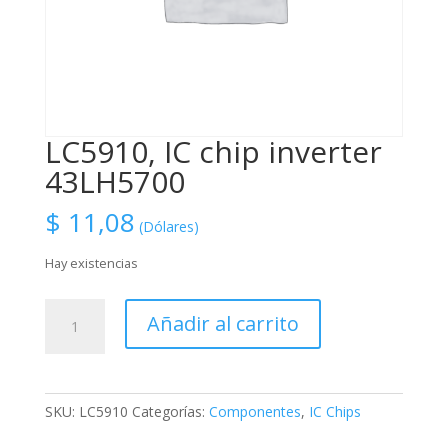
LC5910, IC chip inverter
43LH5700
$
11,08
(Dólares)
Hay existencias
LC5910,
Añadir al carrito
IC
chip
inverter
43LH5700
SKU:
LC5910
Categorías:
Componentes
,
IC Chips
cantidad