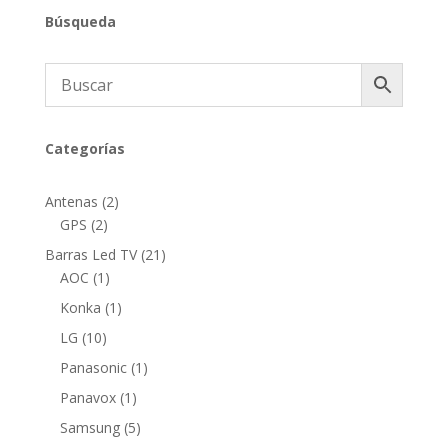
Búsqueda
Categorías
2
Antenas
2
2
productos
GPS
2
productos
21
Barras Led TV
21
1
productos
AOC
1
producto
1
Konka
1
producto
10
LG
10
productos
1
Panasonic
1
producto
1
Panavox
1
producto
5
Samsung
5