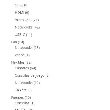
productos
10
GPS
10
productos
6
HDMI
6
productos
21
micro USB
21
productos
42
Notebooks
42
productos
11
USB-C
11
productos
14
Fan
14
productos
13
Notebooks
13
productos
1
Varios
1
producto
82
Flexibles
82
productos
64
Cámaras
64
productos
3
Consolas de juego
3
productos
12
Notebooks
12
productos
3
Tablets
3
productos
10
Fuentes
10
productos
1
Consolas
1
producto