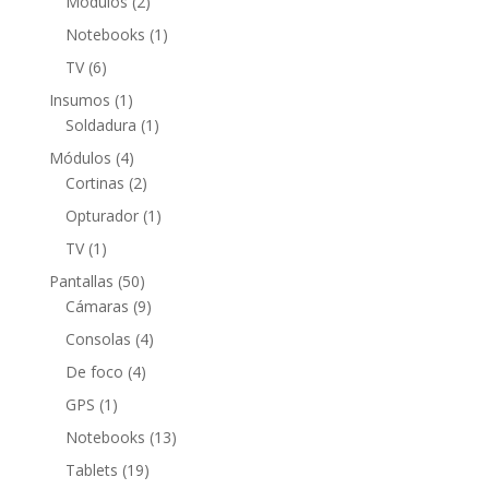
2
Módulos
2
productos
1
Notebooks
1
producto
6
TV
6
productos
1
Insumos
1
producto
1
Soldadura
1
producto
4
Módulos
4
productos
2
Cortinas
2
productos
1
Opturador
1
producto
1
TV
1
producto
50
Pantallas
50
productos
9
Cámaras
9
productos
4
Consolas
4
productos
4
De foco
4
productos
1
GPS
1
producto
13
Notebooks
13
productos
19
Tablets
19