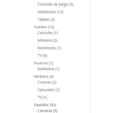
productos
3
Consolas de juego
3
productos
12
Notebooks
12
productos
3
Tablets
3
productos
10
Fuentes
10
productos
1
Consolas
1
producto
2
Módulos
2
productos
1
Notebooks
1
producto
6
TV
6
productos
1
Insumos
1
producto
1
Soldadura
1
producto
4
Módulos
4
productos
2
Cortinas
2
productos
1
Opturador
1
producto
1
TV
1
producto
50
Pantallas
50
productos
9
Cámaras
9