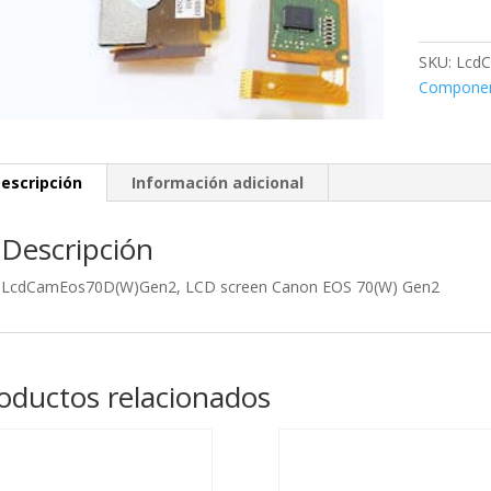
screen
Canon
EOS
SKU:
Lcd
70(W)
Compone
Gen2
cantidad
escripción
Información adicional
Descripción
LcdCamEos70D(W)Gen2, LCD screen Canon EOS 70(W) Gen2
oductos relacionados