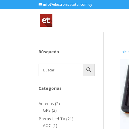
info@electronicatotal.com.uy
Búsqueda
Inici
Categorías
2
Antenas
2
2
productos
GPS
2
productos
21
Barras Led TV
21
1
productos
AOC
1