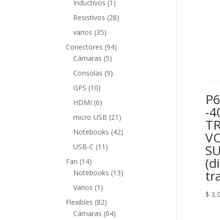
1
Inductivos
1
producto
28
Resistivos
28
productos
35
varios
35
productos
94
Conectores
94
5
productos
Cámaras
5
productos
9
Consolas
9
productos
10
GPS
10
P6
productos
6
HDMI
6
-4
productos
21
micro USB
21
T
productos
42
Notebooks
42
V
productos
11
S
USB-C
11
productos
(d
14
Fan
14
tr
productos
13
Notebooks
13
productos
1
Varios
1
$
3,
producto
82
Flexibles
82
productos
64
Cámaras
64