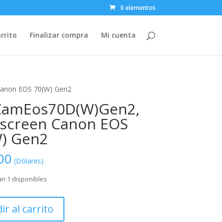
0 elementos
rrito
Finalizar compra
Mi cuenta
anon EOS 70(W) Gen2
CamEos70D(W)Gen2,
screen Canon EOS
) Gen2
00
(Dólares)
n 1 disponibles
s70D(W)Gen2,
ir al carrito