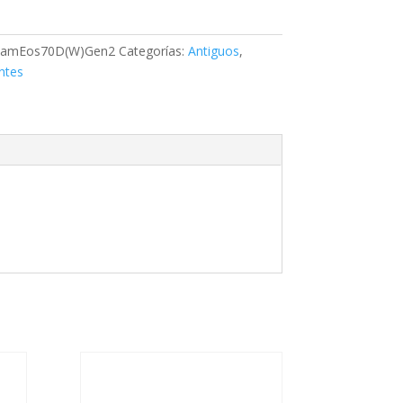
CamEos70D(W)Gen2
Categorías:
Antiguos
,
ntes