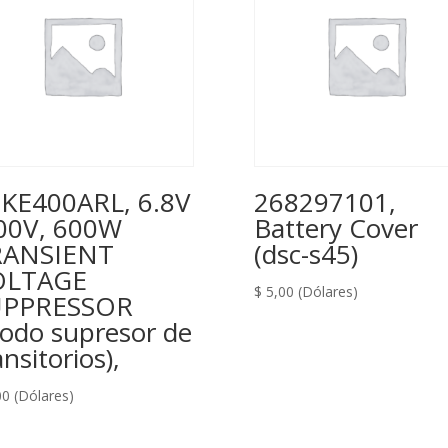
KE400ARL, 6.8V
268297101,
00V, 600W
Battery Cover
RANSIENT
(dsc-s45)
OLTAGE
$
5,00
(Dólares)
UPPRESSOR
iodo supresor de
ansitorios),
00
(Dólares)