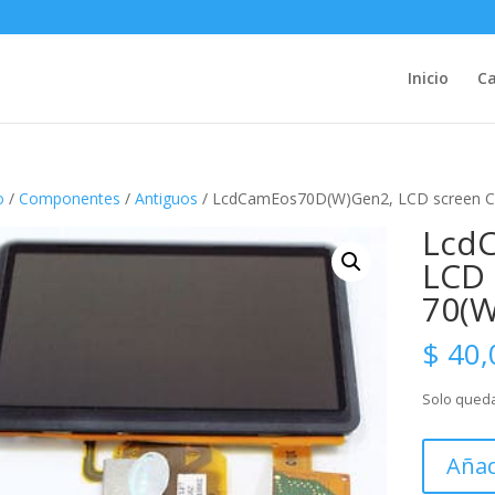
Inicio
Ca
o
/
Componentes
/
Antiguos
/ LcdCamEos70D(W)Gen2, LCD screen C
Lcd
LCD 
70(W
$
40,
Solo queda
LcdCamEo
Añad
LCD