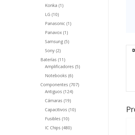
producto
1
Konka
1
producto
10
LG
10
productos
1
Panasonic
1
producto
1
Panavox
1
producto
5
Samsung
5
productos
2
D
Sony
2
productos
11
Baterías
11
productos
5
Amplificadores
5
productos
6
Notebooks
6
productos
707
Componentes
707
124
productos
Antiguos
124
productos
19
Cámaras
19
Pr
productos
10
Capacitivos
10
productos
10
Fusibles
10
productos
480
IC Chips
480
productos