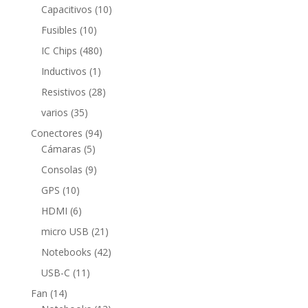
productos
10
Capacitivos
10
productos
10
Fusibles
10
productos
480
IC Chips
480
productos
1
Inductivos
1
producto
28
Resistivos
28
productos
35
varios
35
productos
94
Conectores
94
5
productos
Cámaras
5
productos
9
Consolas
9
productos
10
GPS
10
productos
6
HDMI
6
productos
21
micro USB
21
productos
42
Notebooks
42
productos
11
USB-C
11
productos
14
Fan
14