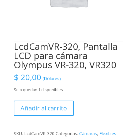
LcdCamVR-320, Pantalla
LCD para cámara
Olympus VR-320, VR320
$
20,00
(Dólares)
Solo quedan 1 disponibles
LcdCamVR-
Añadir al carrito
320,
Pantalla
LCD
para
SKU:
LcdCamVR-320
Categorías:
Cámaras
,
Flexibles