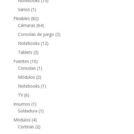
productos
13
Notebooks
13
productos
1
Varios
1
producto
82
Flexibles
82
productos
64
Cámaras
64
productos
3
Consolas de juego
3
productos
12
Notebooks
12
productos
3
Tablets
3
productos
10
Fuentes
10
productos
1
Consolas
1
producto
2
Módulos
2
productos
1
Notebooks
1
producto
6
TV
6
productos
1
Insumos
1
producto
1
Soldadura
1
producto
4
Módulos
4
productos
2
Cortinas
2
productos