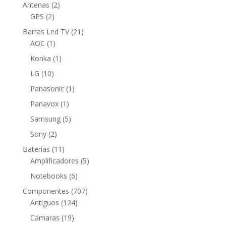
2
Antenas
2
2
productos
GPS
2
productos
21
Barras Led TV
21
1
productos
AOC
1
producto
1
Konka
1
producto
10
LG
10
productos
1
Panasonic
1
producto
1
Panavox
1
producto
5
Samsung
5
productos
2
Sony
2
productos
11
Baterías
11
productos
5
Amplificadores
5
productos
6
Notebooks
6
productos
707
Componentes
707
124
productos
Antiguos
124
productos
19
Cámaras
19