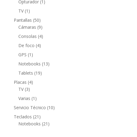
1
Opturador
1
producto
1
TV
1
producto
50
Pantallas
50
productos
9
Cámaras
9
productos
4
Consolas
4
productos
4
De foco
4
productos
1
GPS
1
producto
13
Notebooks
13
productos
19
Tablets
19
productos
4
Placas
4
3
productos
TV
3
productos
1
Varias
1
producto
10
Servicio Técnico
10
productos
21
Teclados
21
productos
21
Notebooks
21
productos