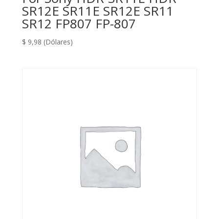
SR12E SR11E SR12E SR11
SR12 FP807 FP-807
$
9,98
(Dólares)