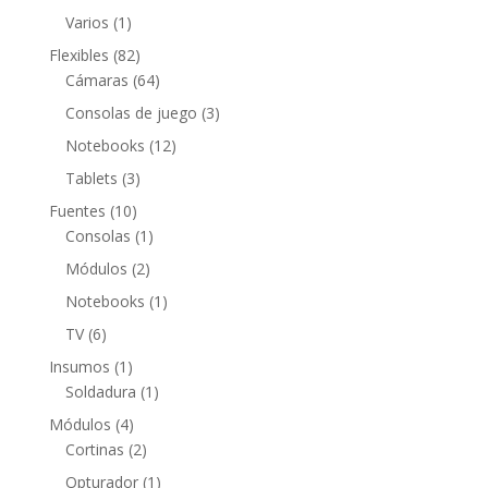
productos
1
Varios
1
producto
82
Flexibles
82
productos
64
Cámaras
64
productos
3
Consolas de juego
3
productos
12
Notebooks
12
productos
3
Tablets
3
productos
10
Fuentes
10
productos
1
Consolas
1
producto
2
Módulos
2
productos
1
Notebooks
1
producto
6
TV
6
productos
1
Insumos
1
producto
1
Soldadura
1
producto
4
Módulos
4
productos
2
Cortinas
2
productos
1
Opturador
1