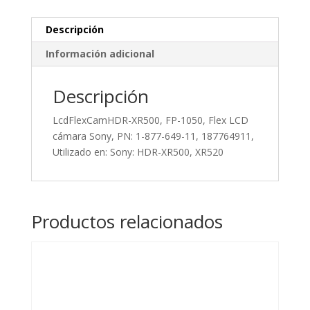
PN:
1-
Descripción
877-
Información adicional
649-
11,
187764911,
Descripción
Utilizado
LcdFlexCamHDR-XR500, FP-1050, Flex LCD
en:
cámara Sony, PN: 1-877-649-11, 187764911,
Sony:
Utilizado en: Sony: HDR-XR500, XR520
HDR-
XR500,
XR520
cantidad
Productos relacionados