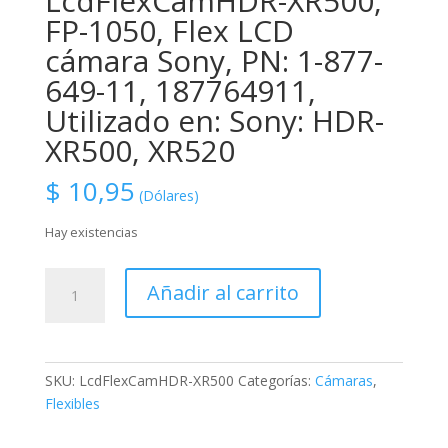
LcdFlexCamHDR-XR500,
FP-1050, Flex LCD
cámara Sony, PN: 1-877-
649-11, 187764911,
Utilizado en: Sony: HDR-
XR500, XR520
$
10,95
(Dólares)
Hay existencias
LcdFlexCamHDR-
Añadir al carrito
XR500,
FP-
1050,
Flex
SKU:
LcdFlexCamHDR-XR500
Categorías:
Cámaras
,
LCD
Flexibles
cámara
Sony,