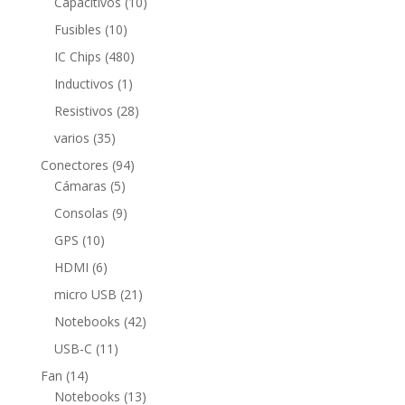
10
Capacitivos
10
productos
10
Fusibles
10
productos
480
IC Chips
480
productos
1
Inductivos
1
producto
28
Resistivos
28
productos
35
varios
35
productos
94
Conectores
94
5
productos
Cámaras
5
productos
9
Consolas
9
productos
10
GPS
10
productos
6
HDMI
6
productos
21
micro USB
21
productos
42
Notebooks
42
productos
11
USB-C
11
productos
14
Fan
14
productos
13
Notebooks
13