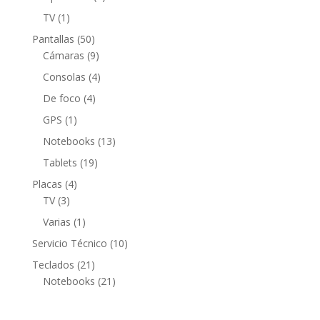
producto
1
TV
1
producto
50
Pantallas
50
productos
9
Cámaras
9
productos
4
Consolas
4
productos
4
De foco
4
productos
1
GPS
1
producto
13
Notebooks
13
productos
19
Tablets
19
productos
4
Placas
4
3
productos
TV
3
productos
1
Varias
1
producto
10
Servicio Técnico
10
productos
21
Teclados
21
productos
21
Notebooks
21
productos