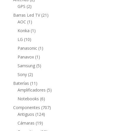
2
productos
GPS
2
productos
21
Barras Led TV
21
1
productos
AOC
1
producto
1
Konka
1
producto
10
LG
10
productos
1
Panasonic
1
producto
1
Panavox
1
producto
5
Samsung
5
productos
2
Sony
2
productos
11
Baterías
11
productos
5
Amplificadores
5
productos
6
Notebooks
6
productos
707
Componentes
707
124
productos
Antiguos
124
productos
19
Cámaras
19
productos