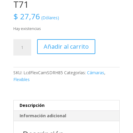
T71
$
27,76
(Dólares)
Hay existencias
LcdFlexCamSDRH85,
Añadir al carrito
LCD
Flex
Cable
For
SKU:
LcdFlexCamSDRH85
Categorías:
Cámaras
,
PANASONIC
Flexibles
SDR-
H85,
SDR-
H86,SDR-
Descripción
H95,SDR-
Información adicional
S45,
SDR-
H101,