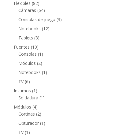
producto
82
Flexibles
82
productos
64
Cámaras
64
productos
3
Consolas de juego
3
productos
12
Notebooks
12
productos
3
Tablets
3
productos
10
Fuentes
10
productos
1
Consolas
1
producto
2
Módulos
2
productos
1
Notebooks
1
producto
6
TV
6
productos
1
Insumos
1
producto
1
Soldadura
1
producto
4
Módulos
4
productos
2
Cortinas
2
productos
1
Opturador
1
producto
1
TV
1