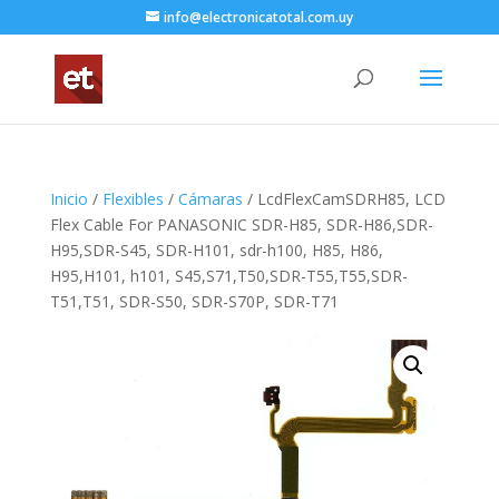
info@electronicatotal.com.uy
Inicio
/
Flexibles
/
Cámaras
/ LcdFlexCamSDRH85, LCD
Flex Cable For PANASONIC SDR-H85, SDR-H86,SDR-
H95,SDR-S45, SDR-H101, sdr-h100, H85, H86,
H95,H101, h101, S45,S71,T50,SDR-T55,T55,SDR-
T51,T51, SDR-S50, SDR-S70P, SDR-T71