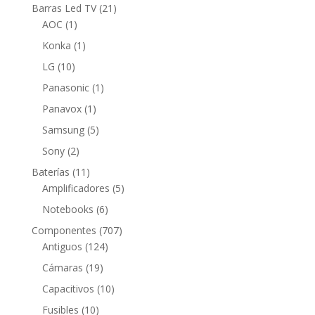
productos
21
Barras Led TV
21
1
productos
AOC
1
producto
1
Konka
1
producto
10
LG
10
productos
1
Panasonic
1
producto
1
Panavox
1
producto
5
Samsung
5
productos
2
Sony
2
productos
11
Baterías
11
productos
5
Amplificadores
5
productos
6
Notebooks
6
productos
707
Componentes
707
124
productos
Antiguos
124
productos
19
Cámaras
19
productos
10
Capacitivos
10
productos
10
Fusibles
10