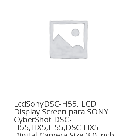
LcdSonyDSC-H55, LCD
Display Screen para SONY
CyberShot DSC-
H55,HX5,H55,DSC-HX5
Digital Camera Size 3.0 inch