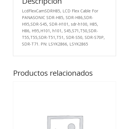
Descripción
sdr-
LcdFlexCamSDRH85, LCD Flex Cable For
h100,
PANASONIC SDR-H85, SDR-H86,SDR-
H85,
H95,SDR-S45, SDR-H101, sdr-h100, H85,
H86,
H86, H95,H101, h101, S45,S71,T50,SDR-
H95,H101,
T55,T55,SDR-T51,T51, SDR-S50, SDR-S70P,
h101,
SDR-T71. PN: LSYK2866, LSYK2865
S45,S71,T50,SDR-
T55,T55,SDR-
T51,T51,
SDR-
Productos relacionados
S50,
SDR-
S70P,
SDR-
T71
cantidad