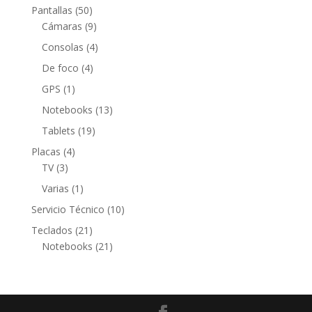
producto
50
Pantallas
50
productos
9
Cámaras
9
productos
4
Consolas
4
productos
4
De foco
4
productos
1
GPS
1
producto
13
Notebooks
13
productos
19
Tablets
19
productos
4
Placas
4
3
productos
TV
3
productos
1
Varias
1
producto
10
Servicio Técnico
10
productos
21
Teclados
21
productos
21
Notebooks
21
productos