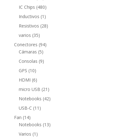
productos
480
IC Chips
480
productos
1
Inductivos
1
producto
28
Resistivos
28
productos
35
varios
35
productos
94
Conectores
94
5
productos
Cámaras
5
productos
9
Consolas
9
productos
10
GPS
10
productos
6
HDMI
6
productos
21
micro USB
21
productos
42
Notebooks
42
productos
11
USB-C
11
productos
14
Fan
14
productos
13
Notebooks
13
productos
1
Varios
1