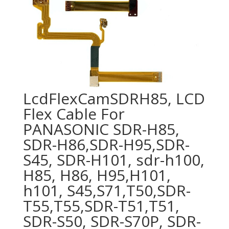
LcdFlexCamSDRH85, LCD
Flex Cable For
PANASONIC SDR-H85,
SDR-H86,SDR-H95,SDR-
S45, SDR-H101, sdr-h100,
H85, H86, H95,H101,
h101, S45,S71,T50,SDR-
T55,T55,SDR-T51,T51,
SDR-S50, SDR-S70P, SDR-