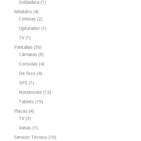
producto
1
Soldadura
1
producto
4
Módulos
4
productos
2
Cortinas
2
productos
1
Opturador
1
producto
1
TV
1
producto
50
Pantallas
50
productos
9
Cámaras
9
productos
4
Consolas
4
productos
4
De foco
4
productos
1
GPS
1
producto
13
Notebooks
13
productos
19
Tablets
19
productos
4
Placas
4
3
productos
TV
3
productos
1
Varias
1
producto
10
Servicio Técnico
10