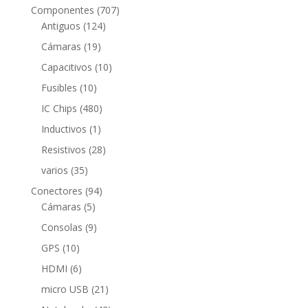
productos
707
Componentes
707
124
productos
Antiguos
124
productos
19
Cámaras
19
productos
10
Capacitivos
10
productos
10
Fusibles
10
productos
480
IC Chips
480
productos
1
Inductivos
1
producto
28
Resistivos
28
productos
35
varios
35
productos
94
Conectores
94
5
productos
Cámaras
5
productos
9
Consolas
9
productos
10
GPS
10
productos
6
HDMI
6
productos
21
micro USB
21
productos