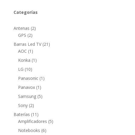
Categorías
2
Antenas
2
2
productos
GPS
2
productos
21
Barras Led TV
21
1
productos
AOC
1
producto
1
Konka
1
producto
10
LG
10
productos
1
Panasonic
1
producto
1
Panavox
1
producto
5
Samsung
5
productos
2
Sony
2
productos
11
Baterías
11
productos
5
Amplificadores
5
productos
6
Notebooks
6