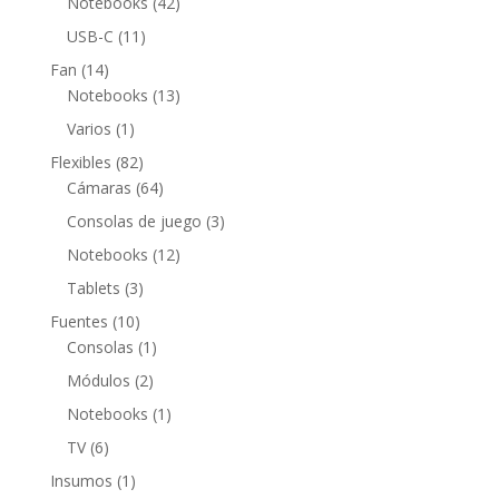
42
Notebooks
42
productos
11
USB-C
11
productos
14
Fan
14
productos
13
Notebooks
13
productos
1
Varios
1
producto
82
Flexibles
82
productos
64
Cámaras
64
productos
3
Consolas de juego
3
productos
12
Notebooks
12
productos
3
Tablets
3
productos
10
Fuentes
10
productos
1
Consolas
1
producto
2
Módulos
2
productos
1
Notebooks
1
producto
6
TV
6
productos
1
Insumos
1