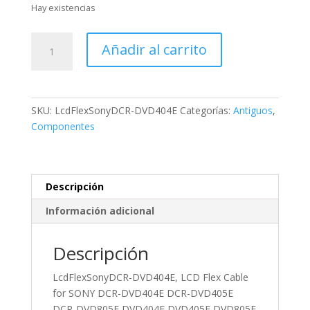
Hay existencias
LcdFlexSonyDCR-
Añadir al carrito
DVD404E,
LCD
Flex
Cable
SKU:
LcdFlexSonyDCR-DVD404E
Categorías:
Antiguos
,
for
Componentes
SONY
DCR-
DVD404E
DCR-
Descripción
DVD405E
Información adicional
DCR-
DVD805E
DVD404E
Descripción
DVD405E
LcdFlexSonyDCR-DVD404E, LCD Flex Cable
DVD805E
for SONY DCR-DVD404E DCR-DVD405E
DVD404
DCR-DVD805E DVD404E DVD405E DVD805E