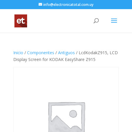
info@electronicatotal.com.uy
Inicio
/
Componentes
/
Antiguos
/ LcdKodakZ915, LCD
Display Screen for KODAK EasyShare Z915