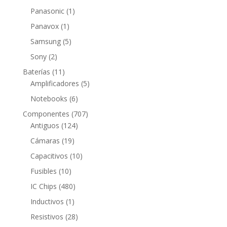
productos
1
Panasonic
1
producto
1
Panavox
1
producto
5
Samsung
5
productos
2
Sony
2
productos
11
Baterías
11
productos
5
Amplificadores
5
productos
6
Notebooks
6
productos
707
Componentes
707
124
productos
Antiguos
124
productos
19
Cámaras
19
productos
10
Capacitivos
10
productos
10
Fusibles
10
productos
480
IC Chips
480
productos
1
Inductivos
1
producto
28
Resistivos
28