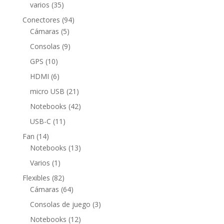
productos
35
varios
35
productos
94
Conectores
94
5
productos
Cámaras
5
productos
9
Consolas
9
productos
10
GPS
10
productos
6
HDMI
6
productos
21
micro USB
21
productos
42
Notebooks
42
productos
11
USB-C
11
productos
14
Fan
14
productos
13
Notebooks
13
productos
1
Varios
1
producto
82
Flexibles
82
productos
64
Cámaras
64
productos
3
Consolas de juego
3
productos
12
Notebooks
12