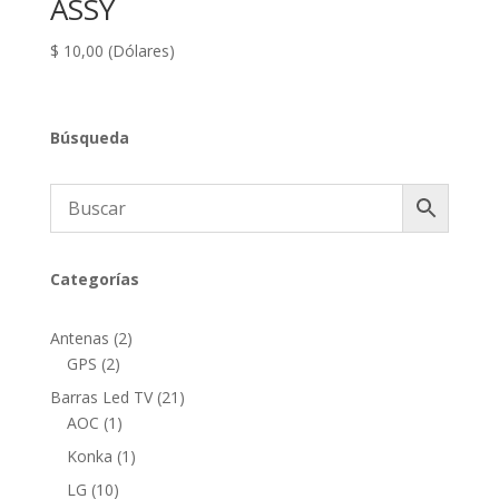
ASSY
$
10,00
(Dólares)
Búsqueda
Categorías
2
Antenas
2
2
productos
GPS
2
productos
21
Barras Led TV
21
1
productos
AOC
1
producto
1
Konka
1
producto
10
LG
10