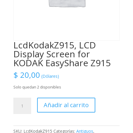
LcdKodakZ915, LCD
Display Screen for
KODAK EasyShare Z915
$
20,00
(Dólares)
Solo quedan 2 disponibles
LcdKodakZ915,
Añadir al carrito
LCD
Display
Screen
for
SKU:
LcdKodakZ915
Categorías:
Antiguos
,