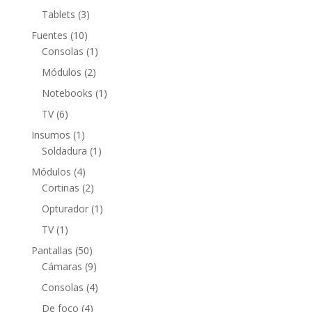
productos
3
Tablets
3
productos
10
Fuentes
10
productos
1
Consolas
1
producto
2
Módulos
2
productos
1
Notebooks
1
producto
6
TV
6
productos
1
Insumos
1
producto
1
Soldadura
1
producto
4
Módulos
4
productos
2
Cortinas
2
productos
1
Opturador
1
producto
1
TV
1
producto
50
Pantallas
50
productos
9
Cámaras
9
productos
4
Consolas
4
productos
4
De foco
4