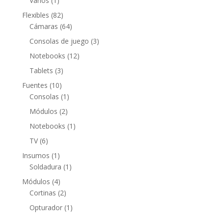
Varios
1
producto
82
Flexibles
82
productos
64
Cámaras
64
productos
3
Consolas de juego
3
productos
12
Notebooks
12
productos
3
Tablets
3
productos
10
Fuentes
10
productos
1
Consolas
1
producto
2
Módulos
2
productos
1
Notebooks
1
producto
6
TV
6
productos
1
Insumos
1
producto
1
Soldadura
1
producto
4
Módulos
4
productos
2
Cortinas
2
productos
1
Opturador
1
producto