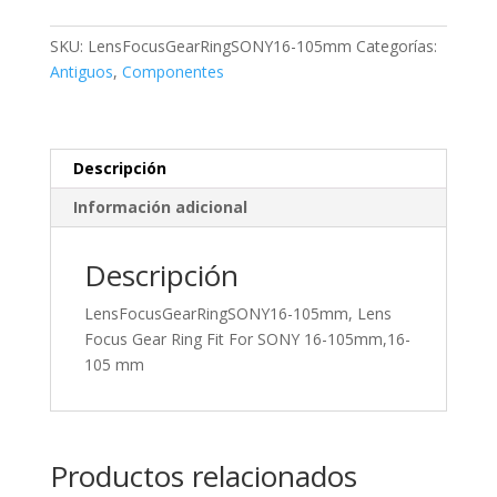
Focus
Gear
SKU:
LensFocusGearRingSONY16-105mm
Categorías:
Ring
Antiguos
,
Componentes
Fit
For
SONY
16-
Descripción
105mm,16-
Información adicional
105
mm
Descripción
cantidad
LensFocusGearRingSONY16-105mm, Lens
Focus Gear Ring Fit For SONY 16-105mm,16-
105 mm
Productos relacionados