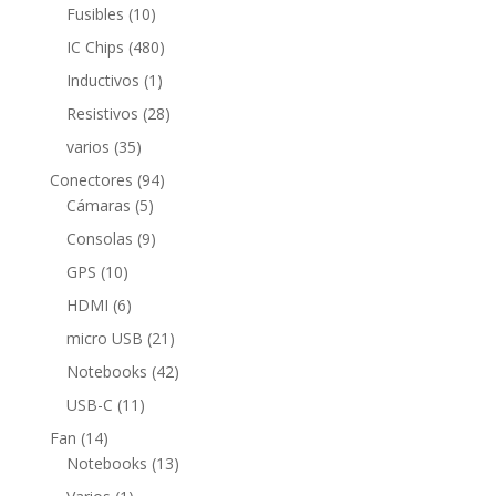
productos
10
Fusibles
10
productos
480
IC Chips
480
productos
1
Inductivos
1
producto
28
Resistivos
28
productos
35
varios
35
productos
94
Conectores
94
5
productos
Cámaras
5
productos
9
Consolas
9
productos
10
GPS
10
productos
6
HDMI
6
productos
21
micro USB
21
productos
42
Notebooks
42
productos
11
USB-C
11
productos
14
Fan
14
productos
13
Notebooks
13
productos
1