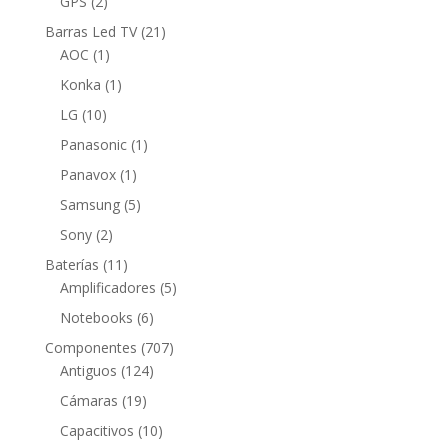
2
productos
GPS
2
productos
21
Barras Led TV
21
1
productos
AOC
1
producto
1
Konka
1
producto
10
LG
10
productos
1
Panasonic
1
producto
1
Panavox
1
producto
5
Samsung
5
productos
2
Sony
2
productos
11
Baterías
11
productos
5
Amplificadores
5
productos
6
Notebooks
6
productos
707
Componentes
707
124
productos
Antiguos
124
productos
19
Cámaras
19
productos
10
Capacitivos
10