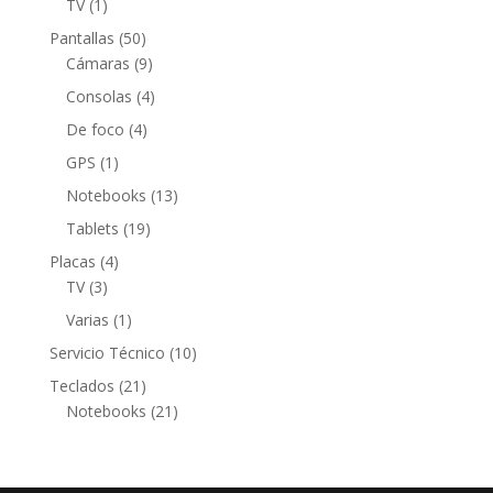
1
TV
1
producto
50
Pantallas
50
productos
9
Cámaras
9
productos
4
Consolas
4
productos
4
De foco
4
productos
1
GPS
1
producto
13
Notebooks
13
productos
19
Tablets
19
productos
4
Placas
4
3
productos
TV
3
productos
1
Varias
1
producto
10
Servicio Técnico
10
productos
21
Teclados
21
productos
21
Notebooks
21
productos