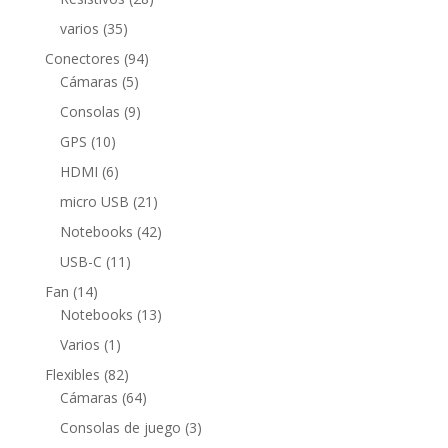
productos
35
varios
35
productos
94
Conectores
94
5
productos
Cámaras
5
productos
9
Consolas
9
productos
10
GPS
10
productos
6
HDMI
6
productos
21
micro USB
21
productos
42
Notebooks
42
productos
11
USB-C
11
productos
14
Fan
14
productos
13
Notebooks
13
productos
1
Varios
1
producto
82
Flexibles
82
productos
64
Cámaras
64
productos
3
Consolas de juego
3