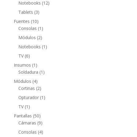
productos
12
Notebooks
12
productos
3
Tablets
3
productos
10
Fuentes
10
productos
1
Consolas
1
producto
2
Módulos
2
productos
1
Notebooks
1
producto
6
TV
6
productos
1
Insumos
1
producto
1
Soldadura
1
producto
4
Módulos
4
productos
2
Cortinas
2
productos
1
Opturador
1
producto
1
TV
1
producto
50
Pantallas
50
productos
9
Cámaras
9
productos
4
Consolas
4