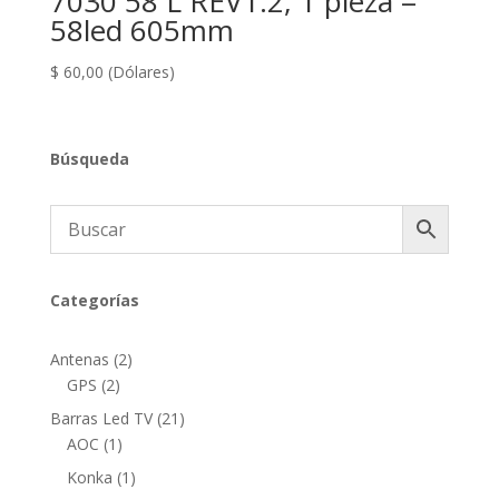
7030 58 L REV1.2, 1 pieza =
58led 605mm
$
60,00
(Dólares)
Búsqueda
Categorías
2
Antenas
2
2
productos
GPS
2
productos
21
Barras Led TV
21
1
productos
AOC
1
producto
1
Konka
1