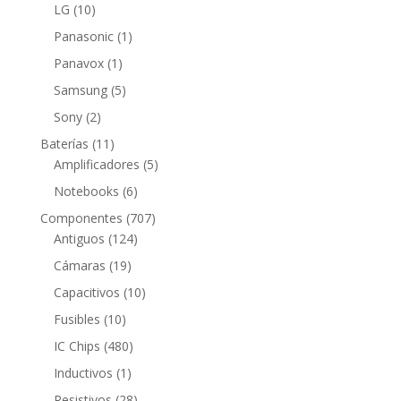
producto
10
LG
10
productos
1
Panasonic
1
producto
1
Panavox
1
producto
5
Samsung
5
productos
2
Sony
2
productos
11
Baterías
11
productos
5
Amplificadores
5
productos
6
Notebooks
6
productos
707
Componentes
707
124
productos
Antiguos
124
productos
19
Cámaras
19
productos
10
Capacitivos
10
productos
10
Fusibles
10
productos
480
IC Chips
480
productos
1
Inductivos
1
producto
28
Resistivos
28