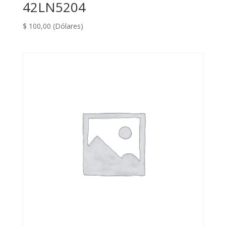
42LN5204
$
100,00
(Dólares)