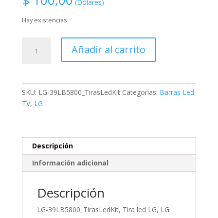
$
100,00
(Dólares)
Hay existencias
LG-
Añadir al carrito
39LB5800_TirasLedKit,
Tira
led
LG,
SKU:
LG-39LB5800_TirasLedKit
Categorías:
Barras Led
LG
TV
,
LG
Innotek
DRT
3.0
39''_B
Descripción
type
Información adicional
Rev0.1_14.01.07,Utilizado
en:
39LB5800,
Descripción
39LB5610,
LG-39LB5800_TirasLedKit, Tira led LG, LG
39LB561V,