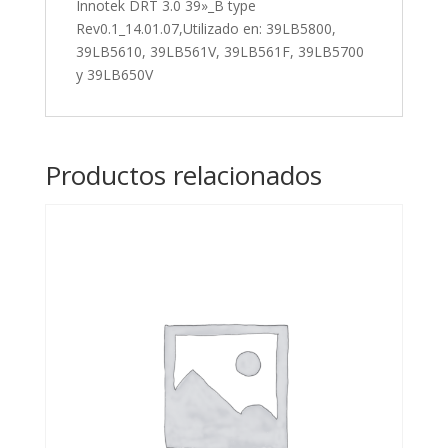
Innotek DRT 3.0 39»_B type
39LB561F,
Rev0.1_14.01.07,Utilizado en: 39LB5800,
39LB5700
39LB5610, 39LB561V, 39LB561F, 39LB5700
y
y 39LB650V
39LB650V
cantidad
Productos relacionados