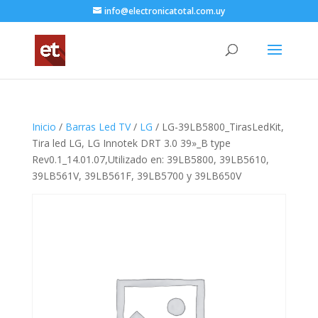
info@electronicatotal.com.uy
Inicio
/
Barras Led TV
/
LG
/ LG-39LB5800_TirasLedKit,
Tira led LG, LG Innotek DRT 3.0 39»_B type
Rev0.1_14.01.07,Utilizado en: 39LB5800, 39LB5610,
39LB561V, 39LB561F, 39LB5700 y 39LB650V