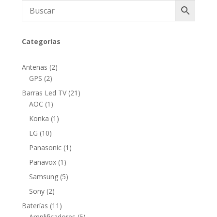
Categorías
2
Antenas
2
2
productos
GPS
2
productos
21
Barras Led TV
21
1
productos
AOC
1
producto
1
Konka
1
producto
10
LG
10
productos
1
Panasonic
1
producto
1
Panavox
1
producto
5
Samsung
5
productos
2
Sony
2
productos
11
Baterías
11
productos
5
Amplificadores
5