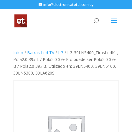
info@electronicatotal.com.uy
Inicio
/
Barras Led TV
/
LG
/ LG-39LN5400_TirasLedKit,
Pola2.0 39» L / Pola2.0 39» R o puede ser Pola2.0 39»
B / Pola2.0 39» B, Utilizado en: 39LN5400, 39LN5100,
39LN5300, 39LA620S