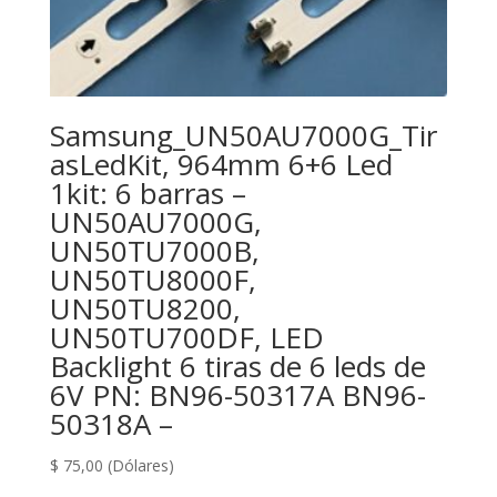
Samsung_UN50AU7000G_Tir
asLedKit, 964mm 6+6 Led
1kit: 6 barras –
UN50AU7000G,
UN50TU7000B,
UN50TU8000F,
UN50TU8200,
UN50TU700DF, LED
Backlight 6 tiras de 6 leds de
6V PN: BN96-50317A BN96-
50318A –
$
75,00
(Dólares)