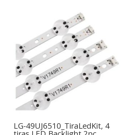
LG-49UJ6510_TiraLedKit, 4
tiras LED Backlight 2pc