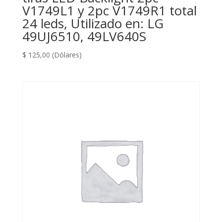
V1749L1 y 2pc V1749R1 total
24 leds, Utilizado en: LG
49UJ6510, 49LV640S
$
125,00
(Dólares)