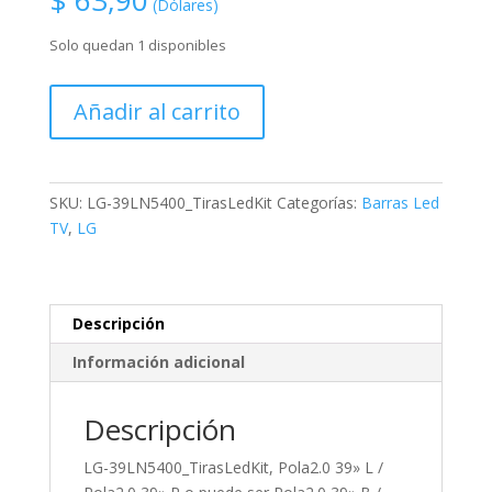
$
63,90
(Dólares)
Solo quedan 1 disponibles
LG-
Añadir al carrito
39LN5400_TirasLedKit,
Pola2.0
39''
L
SKU:
LG-39LN5400_TirasLedKit
Categorías:
Barras Led
/
TV
,
LG
Pola2.0
39''
R
o
Descripción
puede
Información adicional
ser
Pola2.0
Descripción
39''
B
LG-39LN5400_TirasLedKit, Pola2.0 39» L /
/