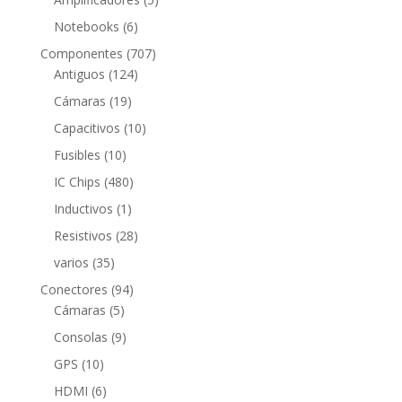
productos
6
Notebooks
6
productos
707
Componentes
707
124
productos
Antiguos
124
productos
19
Cámaras
19
productos
10
Capacitivos
10
productos
10
Fusibles
10
productos
480
IC Chips
480
productos
1
Inductivos
1
producto
28
Resistivos
28
productos
35
varios
35
productos
94
Conectores
94
5
productos
Cámaras
5
productos
9
Consolas
9
productos
10
GPS
10
productos
6
HDMI
6