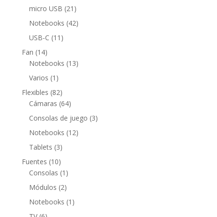
productos
21
micro USB
21
productos
42
Notebooks
42
productos
11
USB-C
11
productos
14
Fan
14
productos
13
Notebooks
13
productos
1
Varios
1
producto
82
Flexibles
82
productos
64
Cámaras
64
productos
3
Consolas de juego
3
productos
12
Notebooks
12
productos
3
Tablets
3
productos
10
Fuentes
10
productos
1
Consolas
1
producto
2
Módulos
2
productos
1
Notebooks
1
producto
6
TV
6