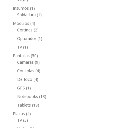
productos
1
Insumos
1
producto
1
Soldadura
1
producto
4
Módulos
4
productos
2
Cortinas
2
productos
1
Opturador
1
producto
1
TV
1
producto
50
Pantallas
50
productos
9
Cámaras
9
productos
4
Consolas
4
productos
4
De foco
4
productos
1
GPS
1
producto
13
Notebooks
13
productos
19
Tablets
19
productos
4
Placas
4
3
productos
TV
3
productos