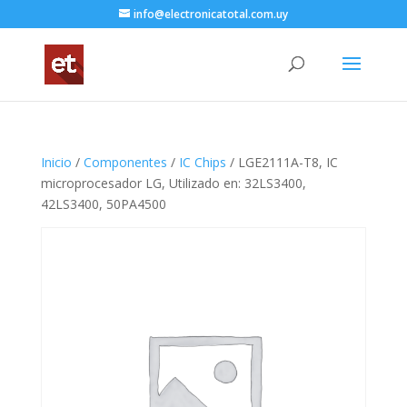
info@electronicatotal.com.uy
Inicio
/
Componentes
/
IC Chips
/ LGE2111A-T8, IC
microprocesador LG, Utilizado en: 32LS3400,
42LS3400, 50PA4500