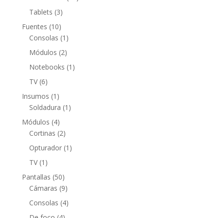
productos
3
Tablets
3
productos
10
Fuentes
10
productos
1
Consolas
1
producto
2
Módulos
2
productos
1
Notebooks
1
producto
6
TV
6
productos
1
Insumos
1
producto
1
Soldadura
1
producto
4
Módulos
4
productos
2
Cortinas
2
productos
1
Opturador
1
producto
1
TV
1
producto
50
Pantallas
50
productos
9
Cámaras
9
productos
4
Consolas
4
productos
4
De foco
4