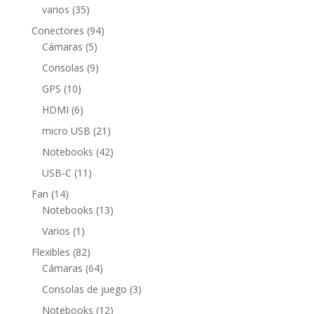
productos
35
varios
35
productos
94
Conectores
94
5
productos
Cámaras
5
productos
9
Consolas
9
productos
10
GPS
10
productos
6
HDMI
6
productos
21
micro USB
21
productos
42
Notebooks
42
productos
11
USB-C
11
productos
14
Fan
14
productos
13
Notebooks
13
productos
1
Varios
1
producto
82
Flexibles
82
productos
64
Cámaras
64
productos
3
Consolas de juego
3
productos
12
Notebooks
12