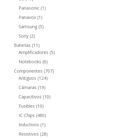
productos
1
Panasonic
1
producto
1
Panavox
1
producto
5
Samsung
5
productos
2
Sony
2
productos
11
Baterías
11
productos
5
Amplificadores
5
productos
6
Notebooks
6
productos
707
Componentes
707
124
productos
Antiguos
124
productos
19
Cámaras
19
productos
10
Capacitivos
10
productos
10
Fusibles
10
productos
480
IC Chips
480
productos
1
Inductivos
1
producto
28
Resistivos
28