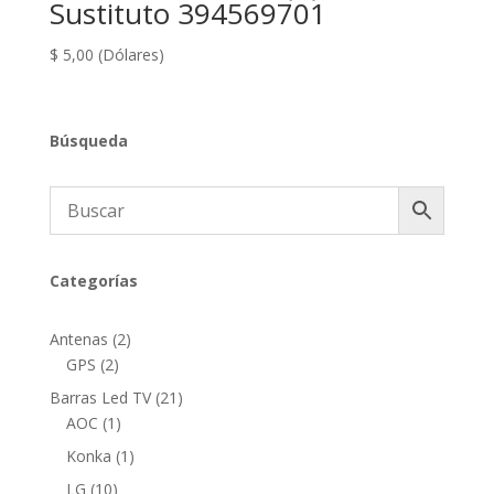
Sustituto 394569701
$
5,00
(Dólares)
Búsqueda
Categorías
2
Antenas
2
2
productos
GPS
2
productos
21
Barras Led TV
21
1
productos
AOC
1
producto
1
Konka
1
producto
10
LG
10