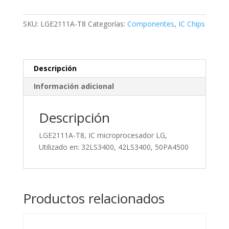
microprocesador
LG,
SKU:
LGE2111A-T8
Categorías:
Componentes
,
IC Chips
Utilizado
en:
32LS3400,
42LS3400,
Descripción
50PA4500
Información adicional
cantidad
Descripción
LGE2111A-T8, IC microprocesador LG,
Utilizado en: 32LS3400, 42LS3400, 50PA4500
Productos relacionados