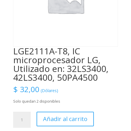
LGE2111A-T8, IC
microprocesador LG,
Utilizado en: 32LS3400,
42LS3400, 50PA4500
$
32,00
(Dólares)
Solo quedan 2 disponibles
LGE2111A-
Añadir al carrito
T8,
IC