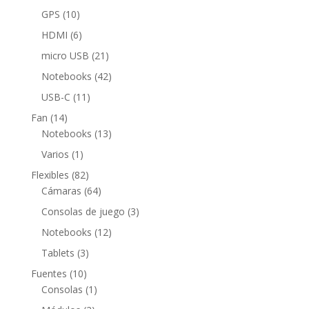
productos
10
GPS
10
productos
6
HDMI
6
productos
21
micro USB
21
productos
42
Notebooks
42
productos
11
USB-C
11
productos
14
Fan
14
productos
13
Notebooks
13
productos
1
Varios
1
producto
82
Flexibles
82
productos
64
Cámaras
64
productos
3
Consolas de juego
3
productos
12
Notebooks
12
productos
3
Tablets
3
productos
10
Fuentes
10
productos
1
Consolas
1
producto