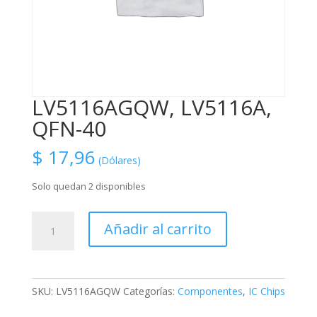
LV5116AGQW, LV5116A,
QFN-40
$
17,96
(Dólares)
Solo quedan 2 disponibles
LV5116AGQW,
Añadir al carrito
LV5116A,
QFN-
40
cantidad
SKU:
LV5116AGQW
Categorías:
Componentes
,
IC Chips