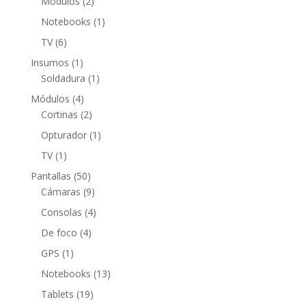
2
Módulos
2
productos
1
Notebooks
1
producto
6
TV
6
productos
1
Insumos
1
producto
1
Soldadura
1
producto
4
Módulos
4
productos
2
Cortinas
2
productos
1
Opturador
1
producto
1
TV
1
producto
50
Pantallas
50
productos
9
Cámaras
9
productos
4
Consolas
4
productos
4
De foco
4
productos
1
GPS
1
producto
13
Notebooks
13
productos
19
Tablets
19