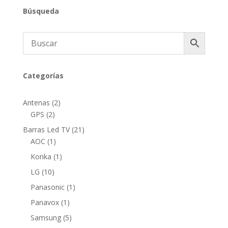
Búsqueda
Categorías
2
Antenas
2
2
productos
GPS
2
productos
21
Barras Led TV
21
1
productos
AOC
1
producto
1
Konka
1
producto
10
LG
10
productos
1
Panasonic
1
producto
1
Panavox
1
producto
5
Samsung
5