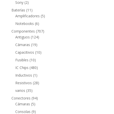
productos
2
Sony
2
productos
11
Baterías
11
productos
5
Amplificadores
5
productos
6
Notebooks
6
productos
707
Componentes
707
124
productos
Antiguos
124
productos
19
Cámaras
19
productos
10
Capacitivos
10
productos
10
Fusibles
10
productos
480
IC Chips
480
productos
1
Inductivos
1
producto
28
Resistivos
28
productos
35
varios
35
productos
94
Conectores
94
5
productos
Cámaras
5
productos
9
Consolas
9