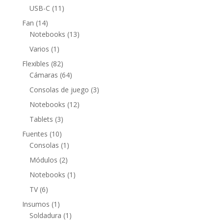
productos
11
USB-C
11
productos
14
Fan
14
productos
13
Notebooks
13
productos
1
Varios
1
producto
82
Flexibles
82
productos
64
Cámaras
64
productos
3
Consolas de juego
3
productos
12
Notebooks
12
productos
3
Tablets
3
productos
10
Fuentes
10
productos
1
Consolas
1
producto
2
Módulos
2
productos
1
Notebooks
1
producto
6
TV
6
productos
1
Insumos
1
producto
1
Soldadura
1