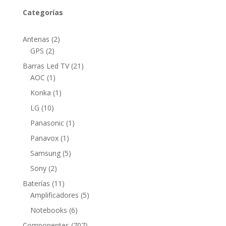
Categorías
2
Antenas
2
2
productos
GPS
2
productos
21
Barras Led TV
21
1
productos
AOC
1
producto
1
Konka
1
producto
10
LG
10
productos
1
Panasonic
1
producto
1
Panavox
1
producto
5
Samsung
5
productos
2
Sony
2
productos
11
Baterías
11
productos
5
Amplificadores
5
productos
6
Notebooks
6
productos
707
Componentes
707