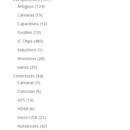
124
productos
Antiguos
124
productos
19
Cámaras
19
productos
10
Capacitivos
10
productos
10
Fusibles
10
productos
480
IC Chips
480
productos
1
Inductivos
1
producto
28
Resistivos
28
productos
35
varios
35
productos
94
Conectores
94
5
productos
Cámaras
5
productos
9
Consolas
9
productos
10
GPS
10
productos
6
HDMI
6
productos
21
micro USB
21
productos
42
Notebooks
42