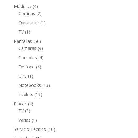
producto
4
Módulos
4
productos
2
Cortinas
2
productos
1
Opturador
1
producto
1
TV
1
producto
50
Pantallas
50
productos
9
Cámaras
9
productos
4
Consolas
4
productos
4
De foco
4
productos
1
GPS
1
producto
13
Notebooks
13
productos
19
Tablets
19
productos
4
Placas
4
3
productos
TV
3
productos
1
Varias
1
producto
10
Servicio Técnico
10
productos