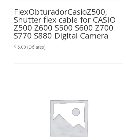
FlexObturadorCasioZ500,
Shutter flex cable for CASIO
Z500 Z600 S500 S600 Z700
S770 S880 Digital Camera
$
5,00
(Dólares)