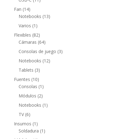
productos
14
Fan
14
productos
13
Notebooks
13
productos
1
Varios
1
producto
82
Flexibles
82
productos
64
Cámaras
64
productos
3
Consolas de juego
3
productos
12
Notebooks
12
productos
3
Tablets
3
productos
10
Fuentes
10
productos
1
Consolas
1
producto
2
Módulos
2
productos
1
Notebooks
1
producto
6
TV
6
productos
1
Insumos
1
producto
1
Soldadura
1
producto