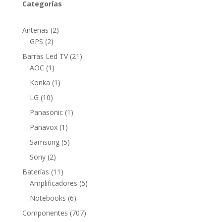
Categorías
2
Antenas
2
2
productos
GPS
2
productos
21
Barras Led TV
21
1
productos
AOC
1
producto
1
Konka
1
producto
10
LG
10
productos
1
Panasonic
1
producto
1
Panavox
1
producto
5
Samsung
5
productos
2
Sony
2
productos
11
Baterías
11
productos
5
Amplificadores
5
productos
6
Notebooks
6
productos
707
Componentes
707