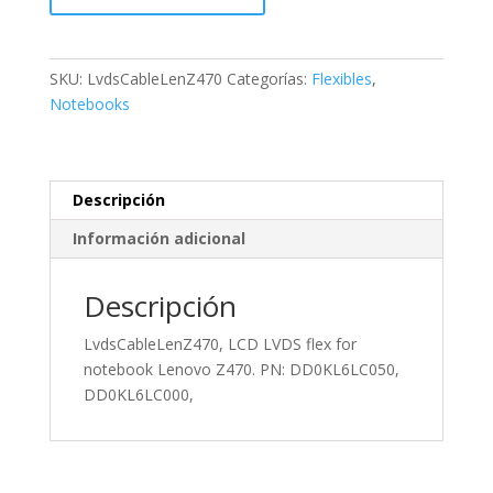
LVDS
flex
for
SKU:
LvdsCableLenZ470
Categorías:
Flexibles
,
notebook
Notebooks
Lenovo
Z470.
PN:
DD0KL6LC050,
Descripción
DD0KL6LC000,
Información adicional
cantidad
Descripción
LvdsCableLenZ470, LCD LVDS flex for
notebook Lenovo Z470. PN: DD0KL6LC050,
DD0KL6LC000,