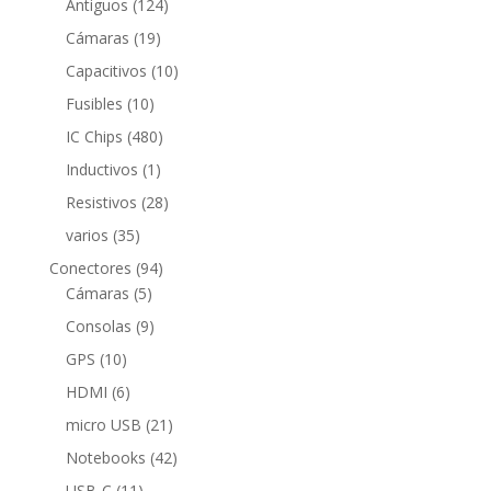
124
productos
Antiguos
124
productos
19
Cámaras
19
productos
10
Capacitivos
10
productos
10
Fusibles
10
productos
480
IC Chips
480
productos
1
Inductivos
1
producto
28
Resistivos
28
productos
35
varios
35
productos
94
Conectores
94
5
productos
Cámaras
5
productos
9
Consolas
9
productos
10
GPS
10
productos
6
HDMI
6
productos
21
micro USB
21
productos
42
Notebooks
42
productos
11
USB-C
11