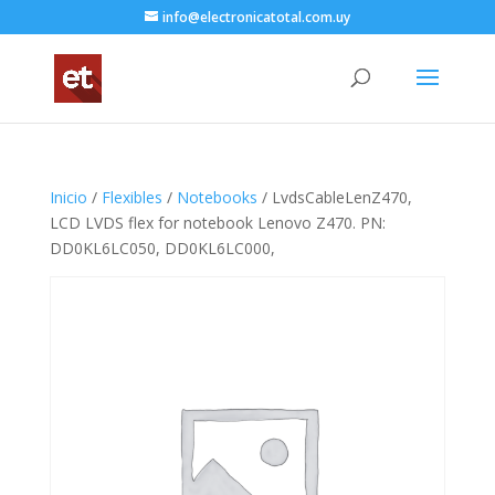
info@electronicatotal.com.uy
Inicio
/
Flexibles
/
Notebooks
/ LvdsCableLenZ470,
LCD LVDS flex for notebook Lenovo Z470. PN:
DD0KL6LC050, DD0KL6LC000,