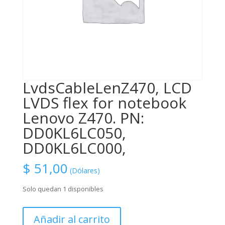
LvdsCableLenZ470, LCD
LVDS flex for notebook
Lenovo Z470. PN:
DD0KL6LC050,
DD0KL6LC000,
$
51,00
(Dólares)
Solo quedan 1 disponibles
LvdsCableLenZ470,
Añadir al carrito
LCD