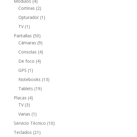
4
Módulos
4
productos
2
Cortinas
2
productos
1
Opturador
1
producto
1
TV
1
producto
50
Pantallas
50
productos
9
Cámaras
9
productos
4
Consolas
4
productos
4
De foco
4
productos
1
GPS
1
producto
13
Notebooks
13
productos
19
Tablets
19
productos
4
Placas
4
3
productos
TV
3
productos
1
Varias
1
producto
10
Servicio Técnico
10
productos
21
Teclados
21