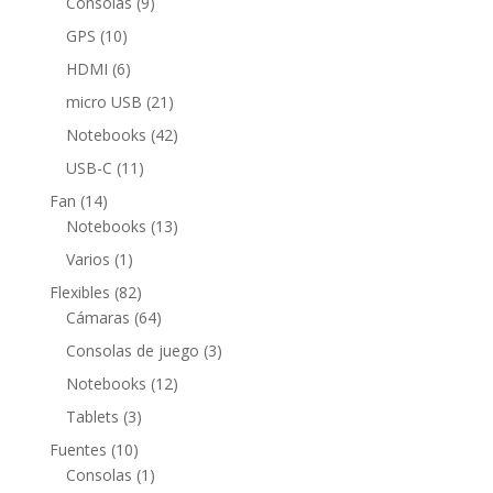
9
Consolas
9
productos
10
GPS
10
productos
6
HDMI
6
productos
21
micro USB
21
productos
42
Notebooks
42
productos
11
USB-C
11
productos
14
Fan
14
productos
13
Notebooks
13
productos
1
Varios
1
producto
82
Flexibles
82
productos
64
Cámaras
64
productos
3
Consolas de juego
3
productos
12
Notebooks
12
productos
3
Tablets
3
productos
10
Fuentes
10
productos
1
Consolas
1