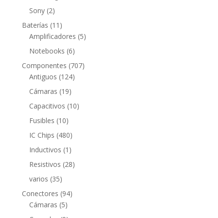
productos
2
Sony
2
productos
11
Baterías
11
productos
5
Amplificadores
5
productos
6
Notebooks
6
productos
707
Componentes
707
124
productos
Antiguos
124
productos
19
Cámaras
19
productos
10
Capacitivos
10
productos
10
Fusibles
10
productos
480
IC Chips
480
productos
1
Inductivos
1
producto
28
Resistivos
28
productos
35
varios
35
productos
94
Conectores
94
5
productos
Cámaras
5
productos