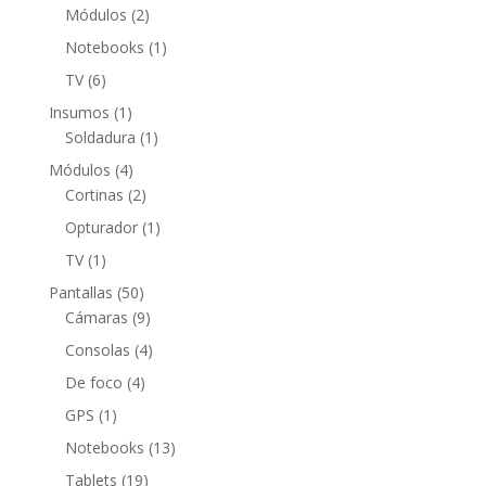
producto
2
Módulos
2
productos
1
Notebooks
1
producto
6
TV
6
productos
1
Insumos
1
producto
1
Soldadura
1
producto
4
Módulos
4
productos
2
Cortinas
2
productos
1
Opturador
1
producto
1
TV
1
producto
50
Pantallas
50
productos
9
Cámaras
9
productos
4
Consolas
4
productos
4
De foco
4
productos
1
GPS
1
producto
13
Notebooks
13
productos
19
Tablets
19