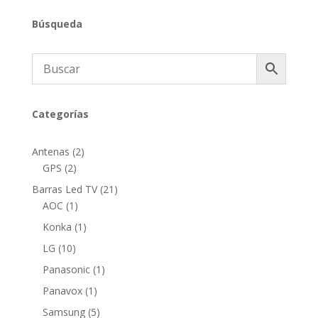
Búsqueda
Categorías
2
Antenas
2
2
productos
GPS
2
productos
21
Barras Led TV
21
1
productos
AOC
1
producto
1
Konka
1
producto
10
LG
10
productos
1
Panasonic
1
producto
1
Panavox
1
producto
5
Samsung
5