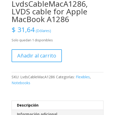
LvdsCableMacA1286,
LVDS cable for Apple
MacBook A1286
$
31,64
(Dólares)
Solo quedan 1 disponibles
LvdsCableMacA1286,
Añadir al carrito
LVDS
cable
for
Apple
SKU:
LvdsCableMacA1286
Categorías:
Flexibles
,
MacBook
Notebooks
A1286
cantidad
Descripción
Información adicional