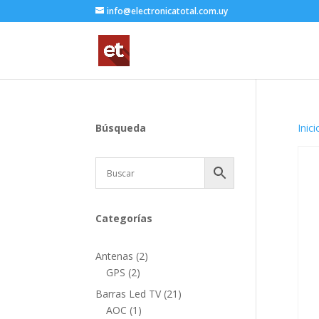
info@electronicatotal.com.uy
Búsqueda
Inici
Categorías
2
Antenas
2
2
productos
GPS
2
productos
21
Barras Led TV
21
1
productos
AOC
1