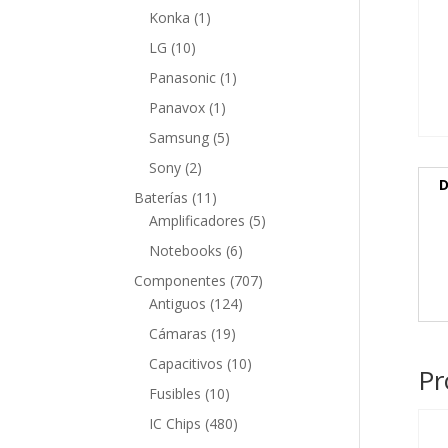
producto
1
Konka
1
producto
10
LG
10
productos
1
Panasonic
1
producto
1
Panavox
1
producto
5
Samsung
5
productos
2
Sony
2
D
productos
11
Baterías
11
productos
5
Amplificadores
5
productos
6
Notebooks
6
productos
707
Componentes
707
124
productos
Antiguos
124
productos
19
Cámaras
19
productos
10
Capacitivos
10
Pr
productos
10
Fusibles
10
productos
480
IC Chips
480
productos