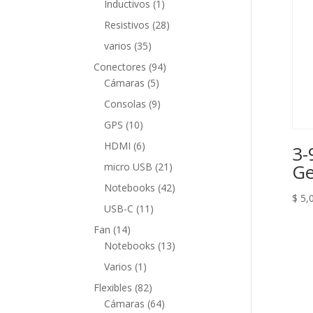
1
Inductivos
1
producto
28
Resistivos
28
productos
35
varios
35
productos
94
Conectores
94
5
productos
Cámaras
5
productos
9
Consolas
9
productos
10
GPS
10
productos
6
HDMI
6
3-
productos
21
Ge
micro USB
21
productos
42
Notebooks
42
$
5,
productos
11
USB-C
11
productos
14
Fan
14
productos
13
Notebooks
13
productos
1
Varios
1
producto
82
Flexibles
82
productos
64
Cámaras
64