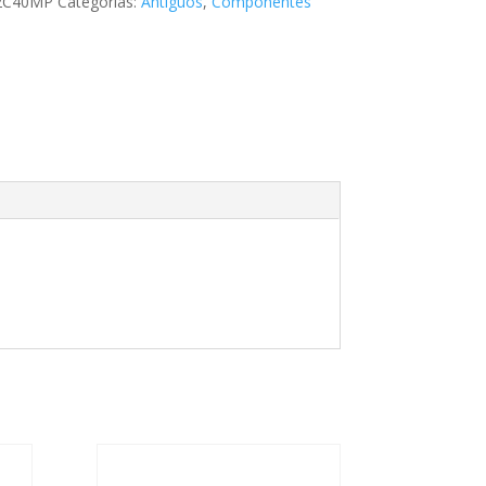
2C40MP
Categorías:
Antiguos
,
Componentes