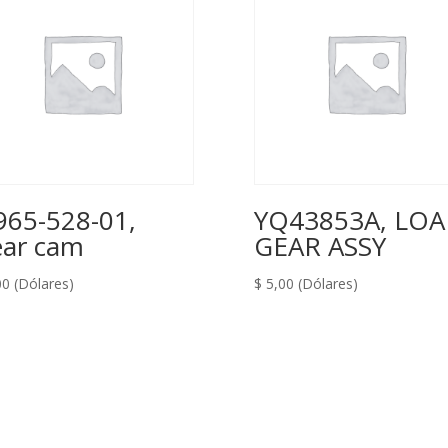
965-528-01,
YQ43853A, LO
ar cam
GEAR ASSY
00
(Dólares)
$
5,00
(Dólares)