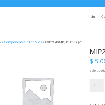
Inicio
Ca
o
/
Componentes
/
Antiguos
/ MIP2C40MP, IC DVD JVC
MIP2
$
5,0
Solo queda
MIP2C40
IC
DVD
JVC
cantidad