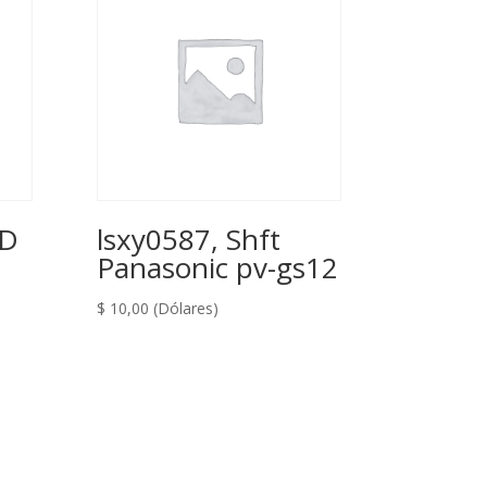
AD
lsxy0587, Shft
Panasonic pv-gs12
$
10,00
(Dólares)