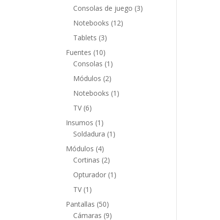
productos
3
Consolas de juego
3
productos
12
Notebooks
12
productos
3
Tablets
3
productos
10
Fuentes
10
productos
1
Consolas
1
producto
2
Módulos
2
productos
1
Notebooks
1
producto
6
TV
6
productos
1
Insumos
1
producto
1
Soldadura
1
producto
4
Módulos
4
productos
2
Cortinas
2
productos
1
Opturador
1
producto
1
TV
1
producto
50
Pantallas
50
productos
9
Cámaras
9