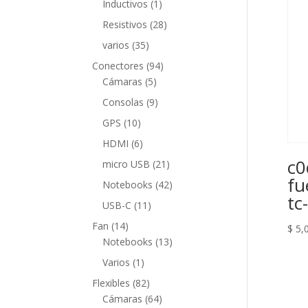
1
Inductivos
1
producto
28
Resistivos
28
productos
35
varios
35
productos
94
Conectores
94
5
productos
Cámaras
5
productos
9
Consolas
9
productos
10
GPS
10
productos
6
HDMI
6
productos
c0
21
micro USB
21
productos
fu
42
Notebooks
42
tc
productos
11
USB-C
11
productos
14
Fan
14
$
5,
productos
13
Notebooks
13
productos
1
Varios
1
producto
82
Flexibles
82
productos
64
Cámaras
64