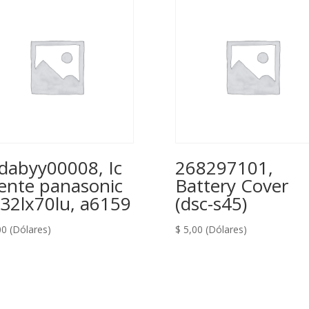
dabyy00008, Ic
268297101,
ente panasonic
Battery Cover
-32lx70lu, a6159
(dsc-s45)
00
(Dólares)
$
5,00
(Dólares)