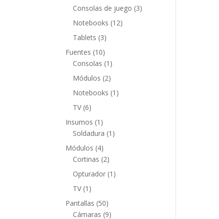
productos
3
Consolas de juego
3
productos
12
Notebooks
12
productos
3
Tablets
3
productos
10
Fuentes
10
productos
1
Consolas
1
producto
2
Módulos
2
productos
1
Notebooks
1
producto
6
TV
6
productos
1
Insumos
1
producto
1
Soldadura
1
producto
4
Módulos
4
productos
2
Cortinas
2
productos
1
Opturador
1
producto
1
TV
1
producto
50
Pantallas
50
productos
9
Cámaras
9