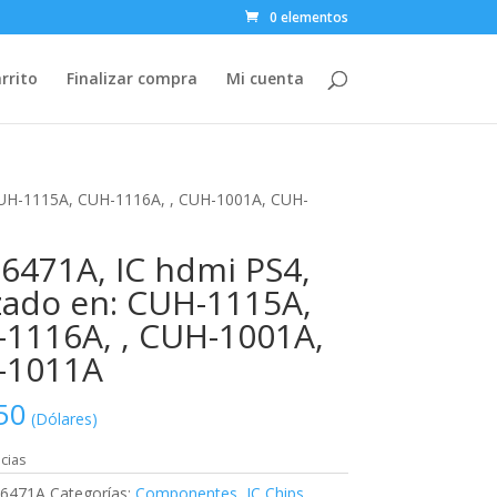
0 elementos
rrito
Finalizar compra
Mi cuenta
 CUH-1115A, CUH-1116A, , CUH-1001A, CUH-
471A, IC hdmi PS4,
izado en: CUH-1115A,
1116A, , CUH-1001A,
-1011A
50
(Dólares)
cias
6471A
Categorías:
Componentes
,
IC Chips