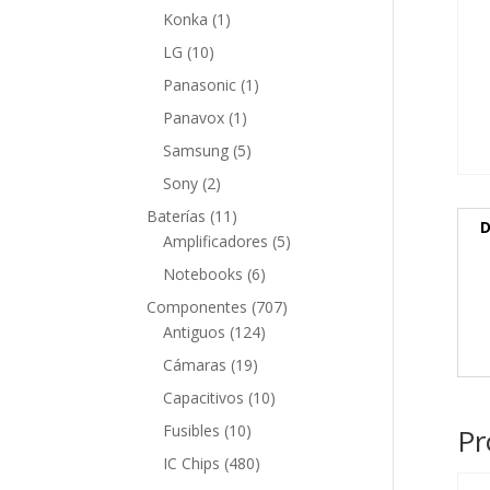
producto
1
Konka
1
producto
10
LG
10
productos
1
Panasonic
1
producto
1
Panavox
1
producto
5
Samsung
5
productos
2
Sony
2
productos
11
Baterías
11
D
productos
5
Amplificadores
5
productos
6
Notebooks
6
productos
707
Componentes
707
124
productos
Antiguos
124
productos
19
Cámaras
19
productos
10
Capacitivos
10
productos
10
Fusibles
10
Pr
productos
480
IC Chips
480
productos