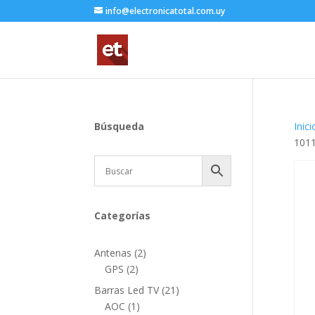
info@electronicatotal.com.uy
Búsqueda
Inici
101
Categorías
2
Antenas
2
2
productos
GPS
2
productos
21
Barras Led TV
21
1
productos
AOC
1