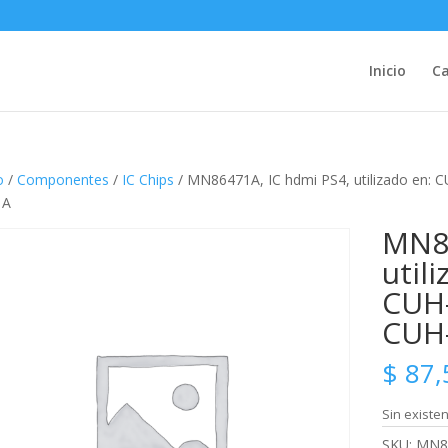
Inicio
Ca
o
/
Componentes
/
IC Chips
/ MN86471A, IC hdmi PS4, utilizado en:
1A
MN86
util
CUH-
CUH
$
87,
Sin existen
SKU:
MN8