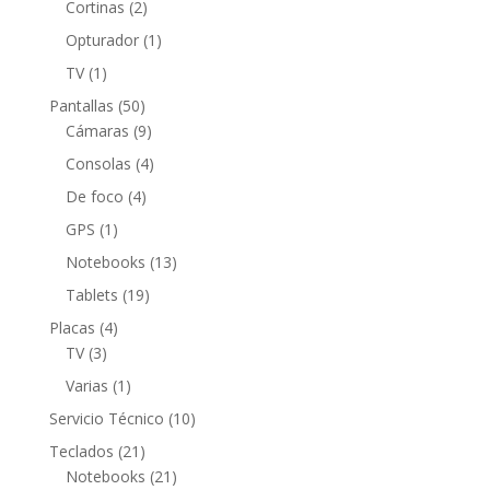
productos
2
Cortinas
2
productos
1
Opturador
1
producto
1
TV
1
producto
50
Pantallas
50
productos
9
Cámaras
9
productos
4
Consolas
4
productos
4
De foco
4
productos
1
GPS
1
producto
13
Notebooks
13
productos
19
Tablets
19
productos
4
Placas
4
3
productos
TV
3
productos
1
Varias
1
producto
10
Servicio Técnico
10
productos
21
Teclados
21
productos
21
Notebooks
21