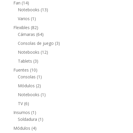
productos
14
Fan
14
productos
13
Notebooks
13
productos
1
Varios
1
producto
82
Flexibles
82
productos
64
Cámaras
64
productos
3
Consolas de juego
3
productos
12
Notebooks
12
productos
3
Tablets
3
productos
10
Fuentes
10
productos
1
Consolas
1
producto
2
Módulos
2
productos
1
Notebooks
1
producto
6
TV
6
productos
1
Insumos
1
producto
1
Soldadura
1
producto
4
Módulos
4