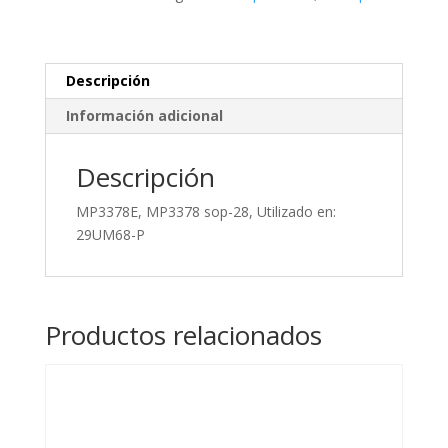
en:
29UM68-
P
cantidad
Descripción
Información adicional
Descripción
MP3378E, MP3378 sop-28, Utilizado en:
29UM68-P
Productos relacionados