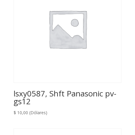
lsxy0587, Shft Panasonic pv-
gs12
$
10,00
(Dólares)