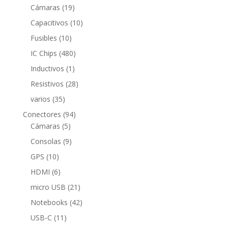
productos
19
Cámaras
19
productos
10
Capacitivos
10
productos
10
Fusibles
10
productos
480
IC Chips
480
productos
1
Inductivos
1
producto
28
Resistivos
28
productos
35
varios
35
productos
94
Conectores
94
5
productos
Cámaras
5
productos
9
Consolas
9
productos
10
GPS
10
productos
6
HDMI
6
productos
21
micro USB
21
productos
42
Notebooks
42
productos
11
USB-C
11