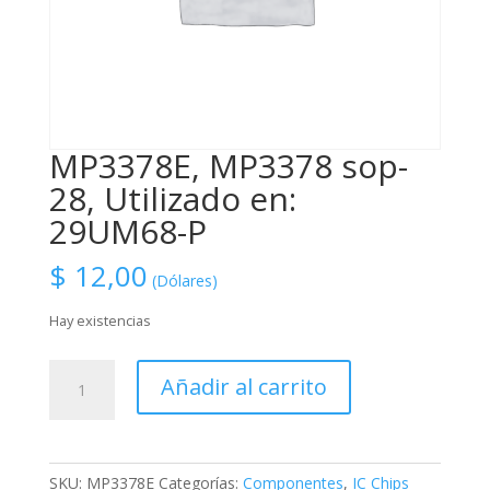
MP3378E, MP3378 sop-
28, Utilizado en:
29UM68-P
$
12,00
(Dólares)
Hay existencias
MP3378E,
Añadir al carrito
MP3378
sop-
28,
Utilizado
SKU:
MP3378E
Categorías:
Componentes
,
IC Chips