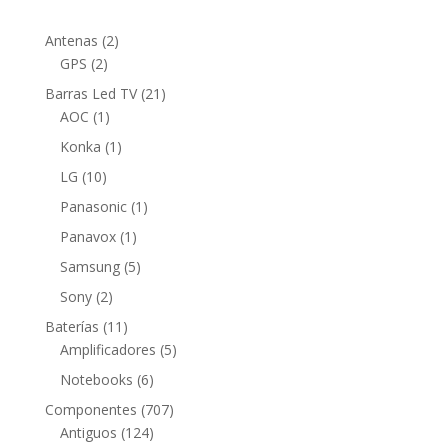
2
Antenas
2
2
productos
GPS
2
productos
21
Barras Led TV
21
1
productos
AOC
1
producto
1
Konka
1
producto
10
LG
10
productos
1
Panasonic
1
producto
1
Panavox
1
producto
5
Samsung
5
productos
2
Sony
2
productos
11
Baterías
11
productos
5
Amplificadores
5
productos
6
Notebooks
6
productos
707
Componentes
707
124
productos
Antiguos
124