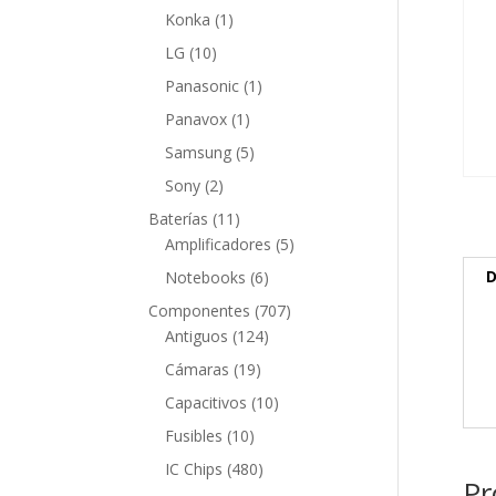
producto
1
Konka
1
producto
10
LG
10
productos
1
Panasonic
1
producto
1
Panavox
1
producto
5
Samsung
5
productos
2
Sony
2
productos
11
Baterías
11
productos
5
Amplificadores
5
productos
6
D
Notebooks
6
productos
707
Componentes
707
124
productos
Antiguos
124
productos
19
Cámaras
19
productos
10
Capacitivos
10
productos
10
Fusibles
10
productos
480
IC Chips
480
Pr
productos