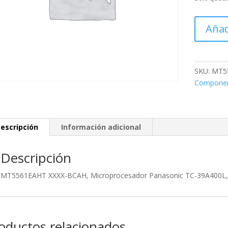
MT5561E
Añad
XXXX-
BCAH,
Microproc
Panasonic
SKU:
MT5
TC-
Compone
39A400L,
Utilizado
en:
escripción
Información adicional
Panasonic
TC-
39A400L
Descripción
cantidad
MT5561EAHT XXXX-BCAH, Microprocesador Panasonic TC-39A400L, U
oductos relacionados