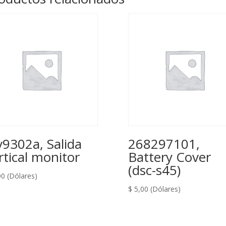
v9302a, Salida
268297101,
rtical monitor
Battery Cover
(dsc-s45)
00
(Dólares)
$
5,00
(Dólares)