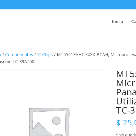
Inicio
Ca
o
/
Componentes
/
IC Chips
/ MT5561EAHT XXXX-BCAH, Microprocesad
asonic TC-39A400L
MT5
Micr
Pana
Util
TC-
$
25,
Solo queda