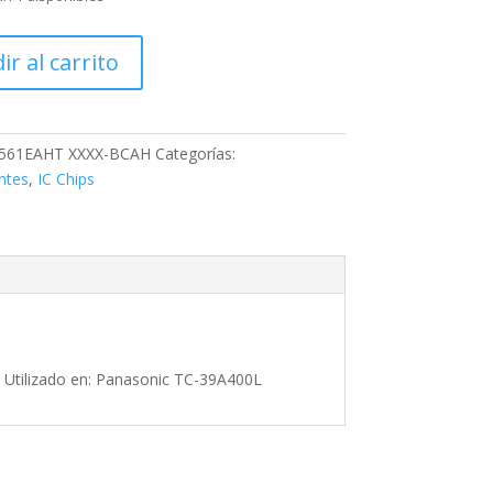
AHT
ir al carrito
esador
561EAHT XXXX-BCAH
Categorías:
ntes
,
IC Chips
tilizado en: Panasonic TC-39A400L