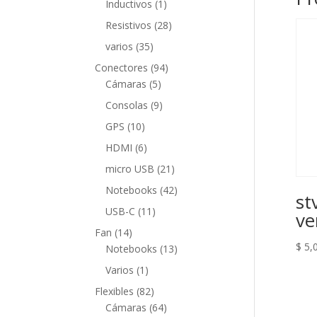
1
Inductivos
1
producto
28
Resistivos
28
productos
35
varios
35
productos
94
Conectores
94
5
productos
Cámaras
5
productos
9
Consolas
9
productos
10
GPS
10
productos
6
HDMI
6
productos
21
micro USB
21
productos
42
Notebooks
42
st
productos
11
USB-C
11
ve
productos
14
Fan
14
$
5,
productos
13
Notebooks
13
productos
1
Varios
1
producto
82
Flexibles
82
productos
64
Cámaras
64