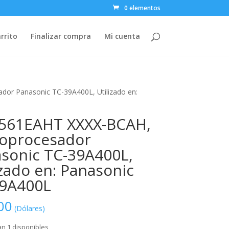
0 elementos
rrito
Finalizar compra
Mi cuenta
or Panasonic TC-39A400L, Utilizado en:
561EAHT XXXX-BCAH,
oprocesador
sonic TC-39A400L,
izado en: Panasonic
39A400L
00
(Dólares)
n 1 disponibles