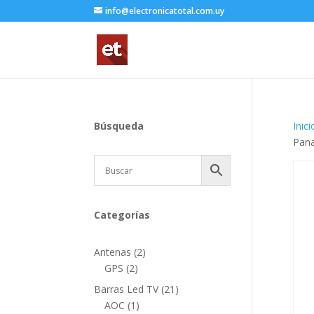
info@electronicatotal.com.uy
Búsqueda
Inici
Pan
Categorías
2
Antenas
2
2
productos
GPS
2
productos
21
Barras Led TV
21
1
productos
AOC
1