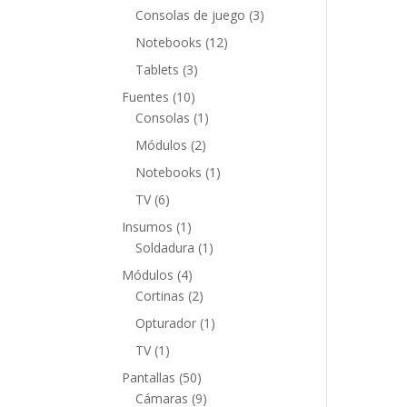
productos
3
Consolas de juego
3
productos
12
Notebooks
12
productos
3
Tablets
3
productos
10
Fuentes
10
productos
1
Consolas
1
producto
2
Módulos
2
productos
1
Notebooks
1
producto
6
TV
6
productos
1
Insumos
1
producto
1
Soldadura
1
producto
4
Módulos
4
productos
2
Cortinas
2
productos
1
Opturador
1
producto
1
TV
1
producto
50
Pantallas
50
productos
9
Cámaras
9