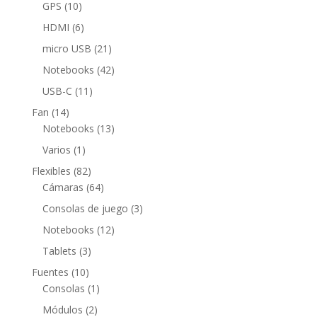
productos
10
GPS
10
productos
6
HDMI
6
productos
21
micro USB
21
productos
42
Notebooks
42
productos
11
USB-C
11
productos
14
Fan
14
productos
13
Notebooks
13
productos
1
Varios
1
producto
82
Flexibles
82
productos
64
Cámaras
64
productos
3
Consolas de juego
3
productos
12
Notebooks
12
productos
3
Tablets
3
productos
10
Fuentes
10
productos
1
Consolas
1
producto
2
Módulos
2