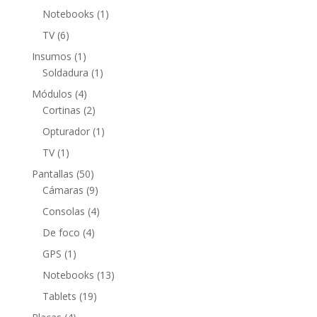
productos
1
Notebooks
1
producto
6
TV
6
productos
1
Insumos
1
producto
1
Soldadura
1
producto
4
Módulos
4
productos
2
Cortinas
2
productos
1
Opturador
1
producto
1
TV
1
producto
50
Pantallas
50
productos
9
Cámaras
9
productos
4
Consolas
4
productos
4
De foco
4
productos
1
GPS
1
producto
13
Notebooks
13
productos
19
Tablets
19
productos
4