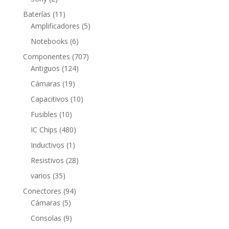
productos
11
Baterías
11
productos
5
Amplificadores
5
productos
6
Notebooks
6
productos
707
Componentes
707
124
productos
Antiguos
124
productos
19
Cámaras
19
productos
10
Capacitivos
10
productos
10
Fusibles
10
productos
480
IC Chips
480
productos
1
Inductivos
1
producto
28
Resistivos
28
productos
35
varios
35
productos
94
Conectores
94
5
productos
Cámaras
5
productos
9
Consolas
9