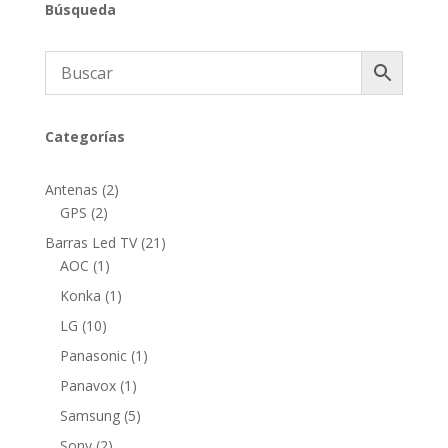
Búsqueda
Categorías
2
Antenas
2
2
productos
GPS
2
productos
21
Barras Led TV
21
1
productos
AOC
1
producto
1
Konka
1
producto
10
LG
10
productos
1
Panasonic
1
producto
1
Panavox
1
producto
5
Samsung
5
productos
2
Sony
2