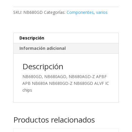
Z
APBF
SKU:
NB680GD
Categorías:
Componentes
,
varios
APB
NB680A
NB680GD-
Z
Descripción
NB680GD
Información adicional
ALVF
IC
Descripción
chips
cantidad
NB680GD, NB680AGD, NB680AGD-Z APBF
APB NB680A NB680GD-Z NB680GD ALVF IC
chips
Productos relacionados