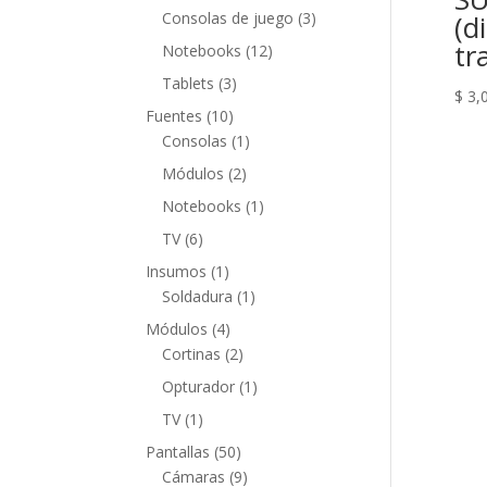
productos
3
Consolas de juego
3
(d
productos
tr
12
Notebooks
12
productos
3
Tablets
3
$
3,
productos
10
Fuentes
10
productos
1
Consolas
1
producto
2
Módulos
2
productos
1
Notebooks
1
producto
6
TV
6
productos
1
Insumos
1
producto
1
Soldadura
1
producto
4
Módulos
4
productos
2
Cortinas
2
productos
1
Opturador
1
producto
1
TV
1
producto
50
Pantallas
50
productos
9
Cámaras
9