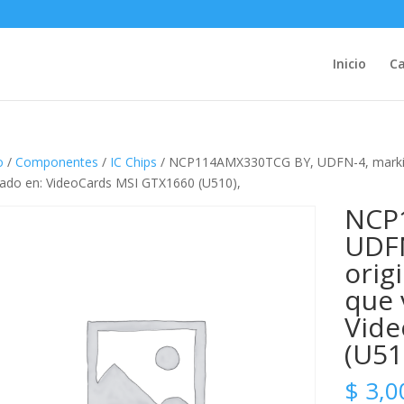
Inicio
Ca
o
/
Componentes
/
IC Chips
/ NCP114AMX330TCG BY, UDFN-4, marking 
izado en: VideoCards MSI GTX1660 (U510),
NCP
UDFN
orig
que 
Vide
(U51
$
3,0