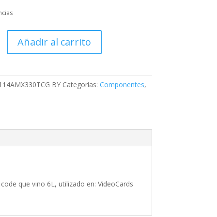
ncias
MX330TCG
Añadir al carrito
114AMX330TCG BY
Categorías:
Componentes
,
de que vino 6L, utilizado en: VideoCards
s