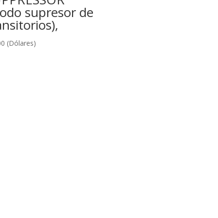
iodo supresor de
ansitorios),
00
(Dólares)