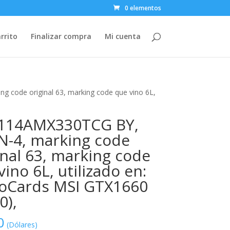
0 elementos
rrito
Finalizar compra
Mi cuenta
code original 63, marking code que vino 6L,
114AMX330TCG BY,
-4, marking code
inal 63, marking code
vino 6L, utilizado en:
oCards MSI GTX1660
0),
0
(Dólares)