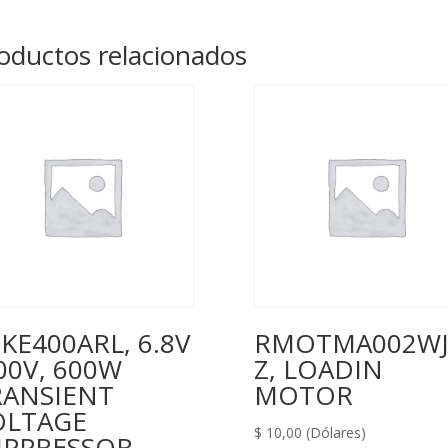
GTX1660
(U510),
oductos relacionados
cantidad
KE400ARL, 6.8V
RMOTMA002WJ
00V, 600W
Z, LOADIN
RANSIENT
MOTOR
OLTAGE
$
10,00
(Dólares)
UPPRESSOR