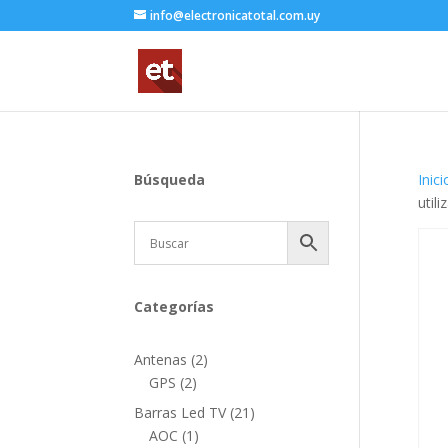
info@electronicatotal.com.uy
Búsqueda
Inici
util
Categorías
2
Antenas
2
2
productos
GPS
2
productos
21
Barras Led TV
21
1
productos
AOC
1