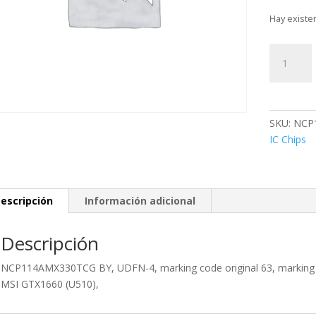
Hay existe
NCP114A
BY,
UDFN-
4,
marking
SKU:
NCP
code
IC Chips
original
63,
marking
code
escripción
Información adicional
que
vino
Descripción
6L,
utilizado
NCP114AMX330TCG BY, UDFN-4, marking code original 63, marking co
en:
MSI GTX1660 (U510),
VideoCard
MSI