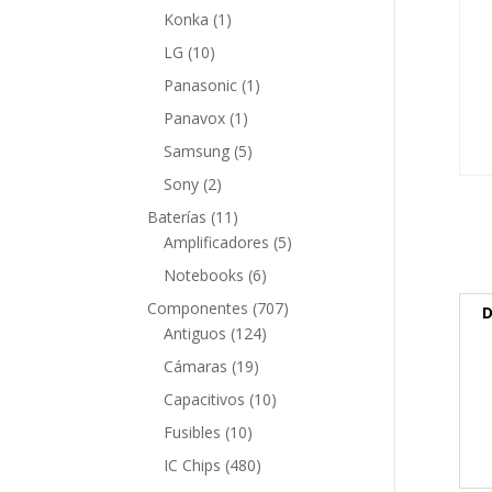
producto
1
Konka
1
producto
10
LG
10
productos
1
Panasonic
1
producto
1
Panavox
1
producto
5
Samsung
5
productos
2
Sony
2
productos
11
Baterías
11
productos
5
Amplificadores
5
productos
6
Notebooks
6
productos
707
Componentes
707
D
124
productos
Antiguos
124
productos
19
Cámaras
19
productos
10
Capacitivos
10
productos
10
Fusibles
10
productos
480
IC Chips
480
productos