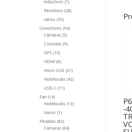
1
Inductivos
1
producto
28
Resistivos
28
Pr
productos
35
varios
35
productos
94
Conectores
94
5
productos
Cámaras
5
productos
9
Consolas
9
productos
10
GPS
10
productos
6
HDMI
6
productos
21
micro USB
21
productos
42
Notebooks
42
productos
11
USB-C
11
productos
14
Fan
14
P6
productos
13
Notebooks
13
-4
productos
1
Varios
1
T
producto
82
Flexibles
82
V
productos
64
Cámaras
64
S