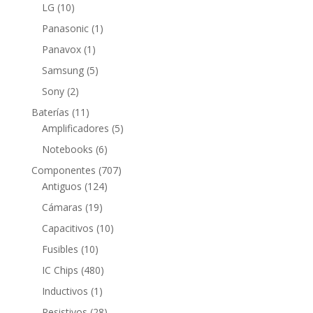
producto
10
LG
10
productos
1
Panasonic
1
producto
1
Panavox
1
producto
5
Samsung
5
productos
2
Sony
2
productos
11
Baterías
11
productos
5
Amplificadores
5
productos
6
Notebooks
6
productos
707
Componentes
707
124
productos
Antiguos
124
productos
19
Cámaras
19
productos
10
Capacitivos
10
productos
10
Fusibles
10
productos
480
IC Chips
480
productos
1
Inductivos
1
producto
28
Resistivos
28