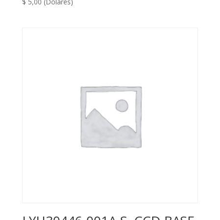
$
5,00
(Dólares)