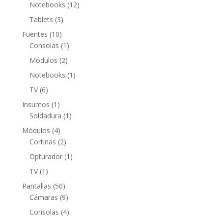
productos
12
Notebooks
12
productos
3
Tablets
3
productos
10
Fuentes
10
productos
1
Consolas
1
producto
2
Módulos
2
productos
1
Notebooks
1
producto
6
TV
6
productos
1
Insumos
1
producto
1
Soldadura
1
producto
4
Módulos
4
productos
2
Cortinas
2
productos
1
Opturador
1
producto
1
TV
1
producto
50
Pantallas
50
productos
9
Cámaras
9
productos
4
Consolas
4