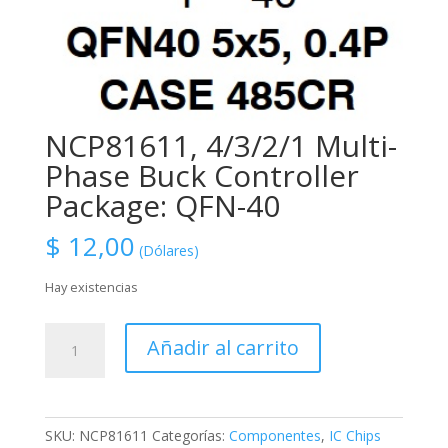
NCP81611, 4/3/2/1 Multi-
Phase Buck Controller
Package: QFN-40
$
12,00
(Dólares)
Hay existencias
NCP81611,
Añadir al carrito
4/3/2/1
Multi-
Phase
Buck
SKU:
NCP81611
Categorías:
Componentes
,
IC Chips