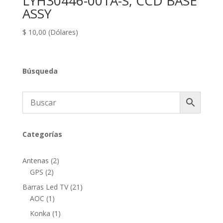
LYH30446-001A-S, CCD BASE
ASSY
$
10,00
(Dólares)
Búsqueda
Categorías
2
Antenas
2
2
productos
GPS
2
productos
21
Barras Led TV
21
1
productos
AOC
1
producto
1
Konka
1