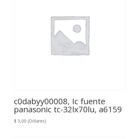
c0dabyy00008, Ic fuente
panasonic tc-32lx70lu, a6159
$
5,00
(Dólares)