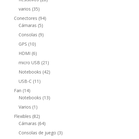
productos
35
varios
35
productos
94
Conectores
94
5
productos
Cámaras
5
productos
9
Consolas
9
productos
10
GPS
10
productos
6
HDMI
6
productos
21
micro USB
21
productos
42
Notebooks
42
productos
11
USB-C
11
productos
14
Fan
14
productos
13
Notebooks
13
productos
1
Varios
1
producto
82
Flexibles
82
productos
64
Cámaras
64
productos
3
Consolas de juego
3