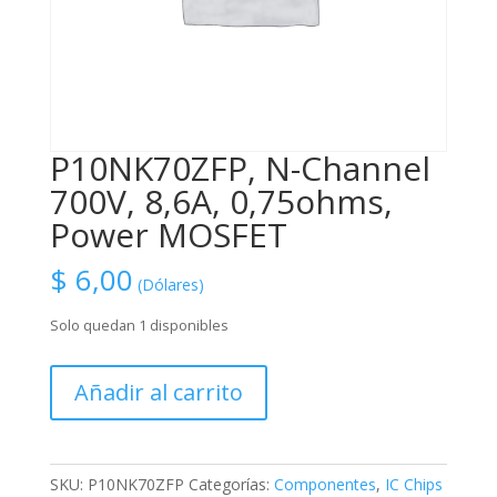
P10NK70ZFP, N-Channel
700V, 8,6A, 0,75ohms,
Power MOSFET
$
6,00
(Dólares)
Solo quedan 1 disponibles
P10NK70ZFP,
Añadir al carrito
N-
Channel
700V,
8,6A,
SKU:
P10NK70ZFP
Categorías:
Componentes
,
IC Chips