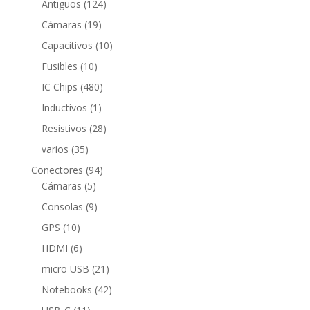
124
productos
Antiguos
124
productos
19
Cámaras
19
productos
10
Capacitivos
10
productos
10
Fusibles
10
productos
480
IC Chips
480
productos
1
Inductivos
1
producto
28
Resistivos
28
productos
35
varios
35
productos
94
Conectores
94
5
productos
Cámaras
5
productos
9
Consolas
9
productos
10
GPS
10
productos
6
HDMI
6
productos
21
micro USB
21
productos
42
Notebooks
42
productos
11