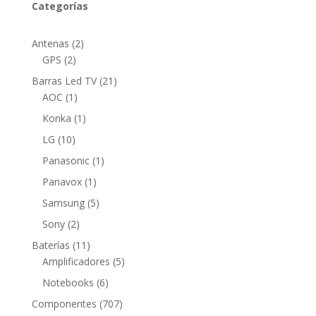
Categorías
2
Antenas
2
2
productos
GPS
2
productos
21
Barras Led TV
21
1
productos
AOC
1
producto
1
Konka
1
producto
10
LG
10
productos
1
Panasonic
1
producto
1
Panavox
1
producto
5
Samsung
5
productos
2
Sony
2
productos
11
Baterías
11
productos
5
Amplificadores
5
productos
6
Notebooks
6
productos
707
Componentes
707