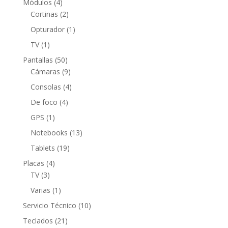
4
Módulos
4
productos
2
Cortinas
2
productos
1
Opturador
1
producto
1
TV
1
producto
50
Pantallas
50
productos
9
Cámaras
9
productos
4
Consolas
4
productos
4
De foco
4
productos
1
GPS
1
producto
13
Notebooks
13
productos
19
Tablets
19
productos
4
Placas
4
3
productos
TV
3
productos
1
Varias
1
producto
10
Servicio Técnico
10
productos
21
Teclados
21