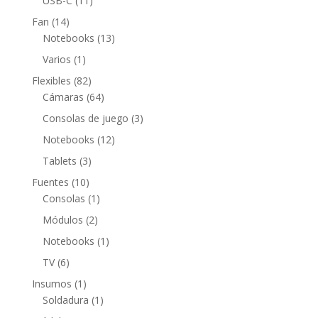
USB-C
11
productos
14
Fan
14
productos
13
Notebooks
13
productos
1
Varios
1
producto
82
Flexibles
82
productos
64
Cámaras
64
productos
3
Consolas de juego
3
productos
12
Notebooks
12
productos
3
Tablets
3
productos
10
Fuentes
10
productos
1
Consolas
1
producto
2
Módulos
2
productos
1
Notebooks
1
producto
6
TV
6
productos
1
Insumos
1
producto
1
Soldadura
1
producto