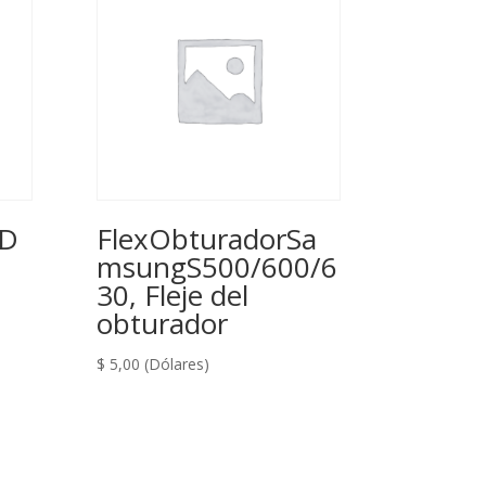
AD
FlexObturadorSa
msungS500/600/6
30, Fleje del
obturador
$
5,00
(Dólares)