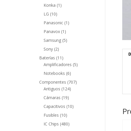
producto
1
Konka
1
producto
10
LG
10
productos
1
Panasonic
1
producto
1
Panavox
1
producto
5
Samsung
5
productos
2
Sony
2
D
productos
11
Baterías
11
productos
5
Amplificadores
5
productos
6
Notebooks
6
productos
707
Componentes
707
124
productos
Antiguos
124
productos
19
Cámaras
19
productos
10
Capacitivos
10
Pr
productos
10
Fusibles
10
productos
480
IC Chips
480
productos