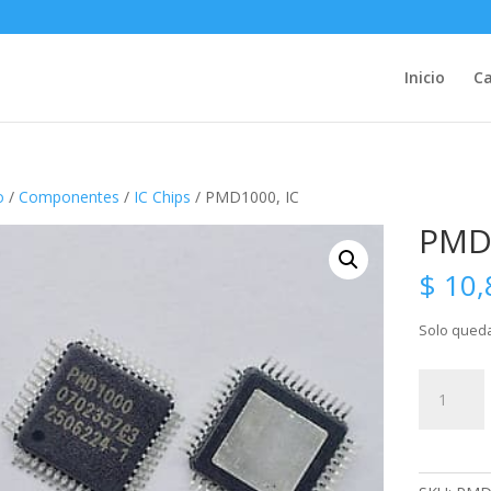
Inicio
Ca
o
/
Componentes
/
IC Chips
/ PMD1000, IC
PMD1
$
10,
Solo queda
PMD1000
IC
cantidad