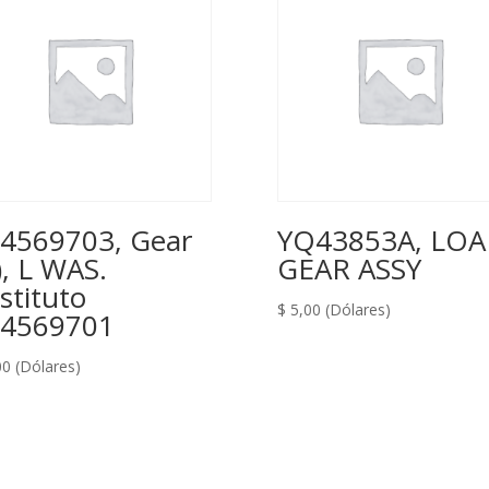
4569703, Gear
YQ43853A, LO
), L WAS.
GEAR ASSY
stituto
$
5,00
(Dólares)
4569701
00
(Dólares)