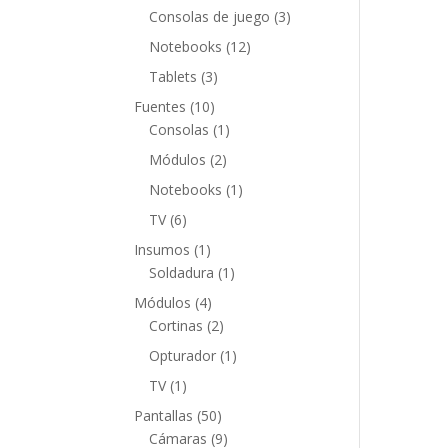
productos
3
Consolas de juego
3
productos
12
Notebooks
12
productos
3
Tablets
3
productos
10
Fuentes
10
productos
1
Consolas
1
producto
2
Módulos
2
productos
1
Notebooks
1
producto
6
TV
6
productos
1
Insumos
1
producto
1
Soldadura
1
producto
4
Módulos
4
productos
2
Cortinas
2
productos
1
Opturador
1
producto
1
TV
1
producto
50
Pantallas
50
productos
9
Cámaras
9