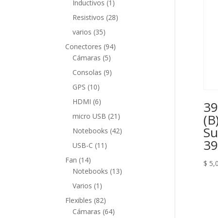
1
Inductivos
1
producto
28
Resistivos
28
productos
35
varios
35
productos
94
Conectores
94
5
productos
Cámaras
5
productos
9
Consolas
9
productos
10
GPS
10
productos
6
HDMI
6
39
productos
21
(B
micro USB
21
productos
Su
42
Notebooks
42
39
productos
11
USB-C
11
productos
14
Fan
14
$
5,
productos
13
Notebooks
13
productos
1
Varios
1
producto
82
Flexibles
82
productos
64
Cámaras
64