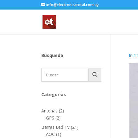
info@electronicatotal.com.uy
Búsqueda
Inici
Categorías
2
Antenas
2
2
productos
GPS
2
productos
21
Barras Led TV
21
1
productos
AOC
1