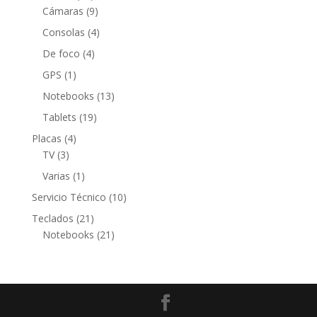
productos
9
Cámaras
9
productos
4
Consolas
4
productos
4
De foco
4
productos
1
GPS
1
producto
13
Notebooks
13
productos
19
Tablets
19
productos
4
Placas
4
3
productos
TV
3
productos
1
Varias
1
producto
10
Servicio Técnico
10
productos
21
Teclados
21
productos
21
Notebooks
21
productos