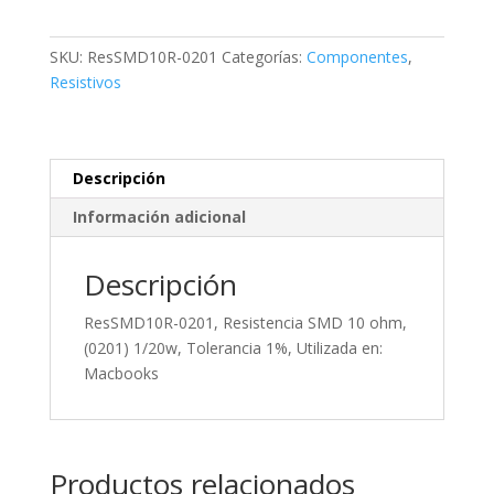
SMD
10
SKU:
ResSMD10R-0201
Categorías:
Componentes
,
ohm,
Resistivos
(0201)
1/20w,
Tolerancia
1%,
Descripción
Utilizada
Información adicional
en:
Macbooks
cantidad
Descripción
ResSMD10R-0201, Resistencia SMD 10 ohm,
(0201) 1/20w, Tolerancia 1%, Utilizada en:
Macbooks
Productos relacionados