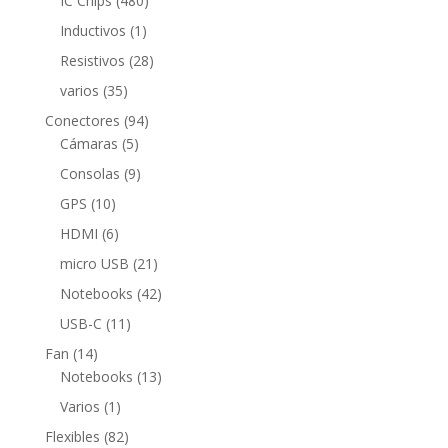
IC Chips
480
productos
1
Inductivos
1
producto
28
Resistivos
28
productos
35
varios
35
productos
94
Conectores
94
5
productos
Cámaras
5
productos
9
Consolas
9
productos
10
GPS
10
productos
6
HDMI
6
productos
21
micro USB
21
productos
42
Notebooks
42
productos
11
USB-C
11
productos
14
Fan
14
productos
13
Notebooks
13
productos
1
Varios
1
producto
82
Flexibles
82