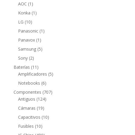
1
productos
AOC
1
producto
1
Konka
1
producto
10
LG
10
productos
1
Panasonic
1
producto
1
Panavox
1
producto
5
Samsung
5
productos
2
Sony
2
productos
11
Baterías
11
productos
5
Amplificadores
5
productos
6
Notebooks
6
productos
707
Componentes
707
124
productos
Antiguos
124
productos
19
Cámaras
19
productos
10
Capacitivos
10
productos
10
Fusibles
10
productos
480