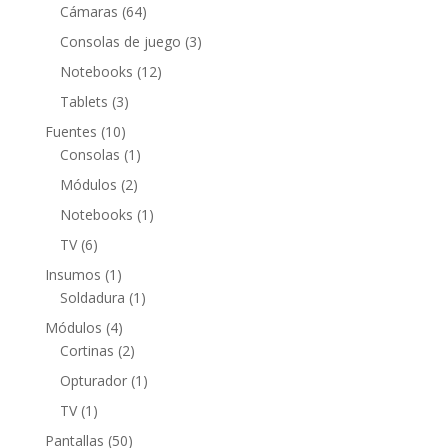
productos
64
Cámaras
64
productos
3
Consolas de juego
3
productos
12
Notebooks
12
productos
3
Tablets
3
productos
10
Fuentes
10
productos
1
Consolas
1
producto
2
Módulos
2
productos
1
Notebooks
1
producto
6
TV
6
productos
1
Insumos
1
producto
1
Soldadura
1
producto
4
Módulos
4
productos
2
Cortinas
2
productos
1
Opturador
1
producto
1
TV
1
producto
50
Pantallas
50