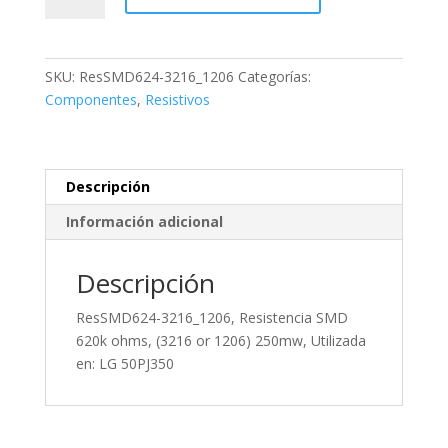
Resistencia
SMD
620k
SKU:
ResSMD624-3216_1206
Categorías:
ohms,
Componentes
,
Resistivos
(3216
or
1206)
250mw,
Descripción
Utilizada
Información adicional
en:
LG
50PJ350
Descripción
cantidad
ResSMD624-3216_1206, Resistencia SMD
620k ohms, (3216 or 1206) 250mw, Utilizada
en: LG 50PJ350