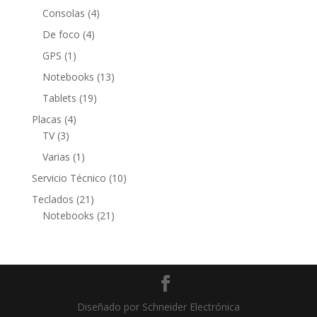
productos
4
Consolas
4
productos
4
De foco
4
productos
1
GPS
1
producto
13
Notebooks
13
productos
19
Tablets
19
productos
4
Placas
4
3
productos
TV
3
productos
1
Varias
1
producto
10
Servicio Técnico
10
productos
21
Teclados
21
productos
21
Notebooks
21
productos
Diseñado por Schneider Electrónica