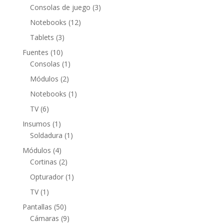
productos
3
Consolas de juego
3
productos
12
Notebooks
12
productos
3
Tablets
3
productos
10
Fuentes
10
productos
1
Consolas
1
producto
2
Módulos
2
productos
1
Notebooks
1
producto
6
TV
6
productos
1
Insumos
1
producto
1
Soldadura
1
producto
4
Módulos
4
productos
2
Cortinas
2
productos
1
Opturador
1
producto
1
TV
1
producto
50
Pantallas
50
productos
9
Cámaras
9