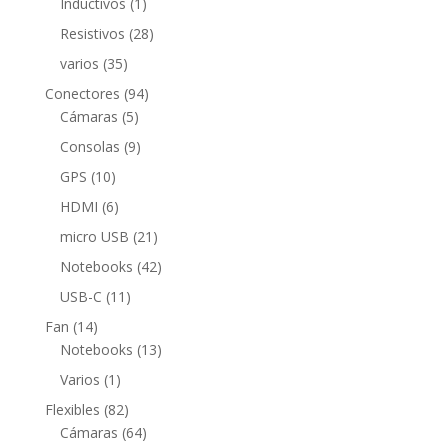
1
Inductivos
1
producto
28
Resistivos
28
productos
35
varios
35
productos
94
Conectores
94
5
productos
Cámaras
5
productos
9
Consolas
9
productos
10
GPS
10
productos
6
HDMI
6
productos
21
micro USB
21
productos
42
Notebooks
42
productos
11
USB-C
11
productos
14
Fan
14
productos
13
Notebooks
13
productos
1
Varios
1
producto
82
Flexibles
82
productos
64
Cámaras
64