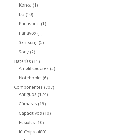
producto
1
Konka
1
producto
10
LG
10
productos
1
Panasonic
1
producto
1
Panavox
1
producto
5
Samsung
5
productos
2
Sony
2
productos
11
Baterías
11
productos
5
Amplificadores
5
productos
6
Notebooks
6
productos
707
Componentes
707
124
productos
Antiguos
124
productos
19
Cámaras
19
productos
10
Capacitivos
10
productos
10
Fusibles
10
productos
480
IC Chips
480
productos