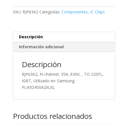
35A,
630V,
SKU:
RJP63K2
Categorías:
Componentes
,
IC Chips
,
TO-
220FL,
IGBT,
Descripción
Utilizado
Información adicional
en:
Samsung:
Descripción
PL43D450A2XUG,
cantidad
RJP63K2, N-channel, 35A, 630V, , TO-220FL,
IGBT, Utilizado en: Samsung:
PL43D450A2XUG,
Productos relacionados