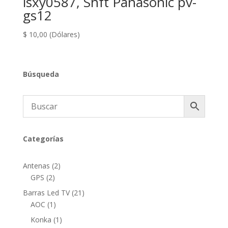
lsxy0587, Shft Panasonic pv-
gs12
$
10,00
(Dólares)
Búsqueda
Categorías
2
Antenas
2
2
productos
GPS
2
productos
21
Barras Led TV
21
1
productos
AOC
1
producto
1
Konka
1