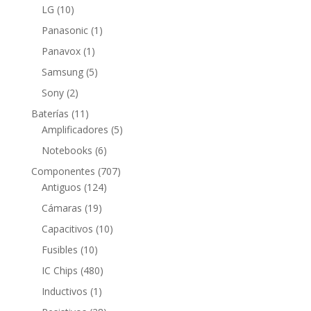
producto
10
LG
10
productos
1
Panasonic
1
producto
1
Panavox
1
producto
5
Samsung
5
productos
2
Sony
2
productos
11
Baterías
11
productos
5
Amplificadores
5
productos
6
Notebooks
6
productos
707
Componentes
707
124
productos
Antiguos
124
productos
19
Cámaras
19
productos
10
Capacitivos
10
productos
10
Fusibles
10
productos
480
IC Chips
480
productos
1
Inductivos
1
producto