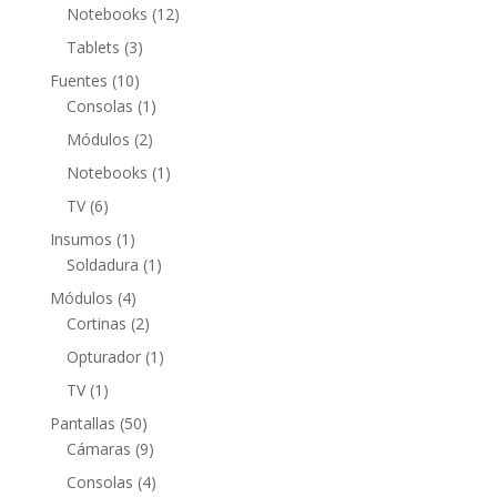
productos
12
Notebooks
12
productos
3
Tablets
3
productos
10
Fuentes
10
productos
1
Consolas
1
producto
2
Módulos
2
productos
1
Notebooks
1
producto
6
TV
6
productos
1
Insumos
1
producto
1
Soldadura
1
producto
4
Módulos
4
productos
2
Cortinas
2
productos
1
Opturador
1
producto
1
TV
1
producto
50
Pantallas
50
productos
9
Cámaras
9
productos
4
Consolas
4