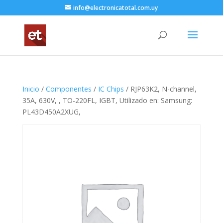
info@electronicatotal.com.uy
Inicio
/
Componentes
/
IC Chips
/ RJP63K2, N-channel,
35A, 630V, , TO-220FL, IGBT, Utilizado en: Samsung:
PL43D450A2XUG,