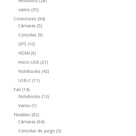
28
Resistivos
28
productos
35
varios
35
productos
94
Conectores
94
5
productos
Cámaras
5
productos
9
Consolas
9
productos
10
GPS
10
productos
6
HDMI
6
productos
21
micro USB
21
productos
42
Notebooks
42
productos
11
USB-C
11
productos
14
Fan
14
productos
13
Notebooks
13
productos
1
Varios
1
producto
82
Flexibles
82
productos
64
Cámaras
64
productos
3
Consolas de juego
3