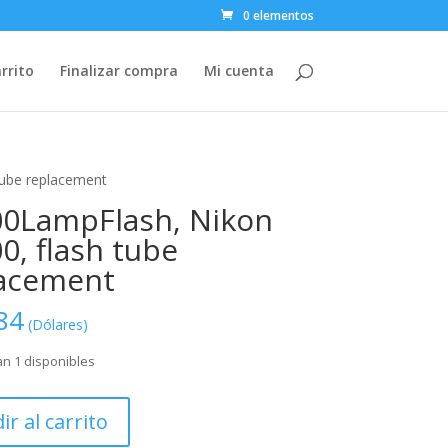
0 elementos
rrito
Finalizar compra
Mi cuenta
tube replacement
0LampFlash, Nikon
0, flash tube
acement
84
(Dólares)
n 1 disponibles
pFlash,
ir al carrito