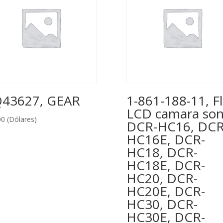
43627, GEAR
1-861-188-11, F
LCD camara so
00
(Dólares)
DCR-HC16, DCR
HC16E, DCR-
HC18, DCR-
HC18E, DCR-
HC20, DCR-
HC20E, DCR-
HC30, DCR-
HC30E, DCR-