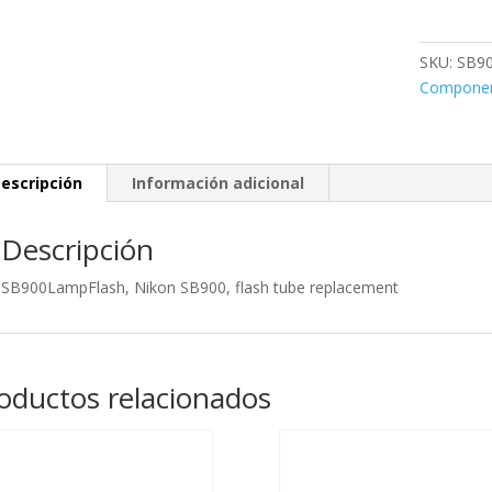
SB900,
flash
tube
SKU:
SB90
replaceme
Compone
cantidad
escripción
Información adicional
Descripción
SB900LampFlash, Nikon SB900, flash tube replacement
oductos relacionados