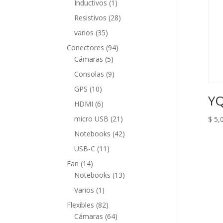
1
Inductivos
1
producto
28
Resistivos
28
productos
35
varios
35
productos
94
Conectores
94
5
productos
Cámaras
5
productos
9
Consolas
9
productos
10
GPS
10
YQ
productos
6
HDMI
6
productos
21
micro USB
21
$
5,
productos
42
Notebooks
42
productos
11
USB-C
11
productos
14
Fan
14
productos
13
Notebooks
13
productos
1
Varios
1
producto
82
Flexibles
82
productos
64
Cámaras
64