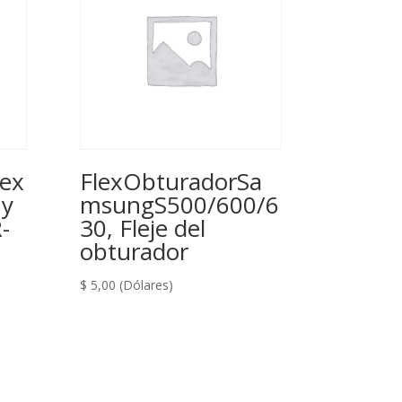
lex
FlexObturadorSa
ny
msungS500/600/6
-
30, Fleje del
obturador
$
5,00
(Dólares)