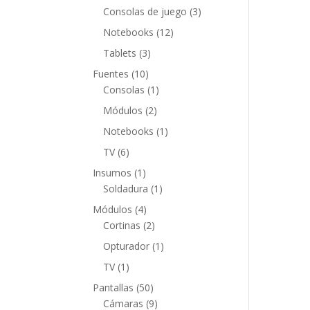
productos
3
Consolas de juego
3
productos
12
Notebooks
12
productos
3
Tablets
3
productos
10
Fuentes
10
productos
1
Consolas
1
producto
2
Módulos
2
productos
1
Notebooks
1
producto
6
TV
6
productos
1
Insumos
1
producto
1
Soldadura
1
producto
4
Módulos
4
productos
2
Cortinas
2
productos
1
Opturador
1
producto
1
TV
1
producto
50
Pantallas
50
productos
9
Cámaras
9