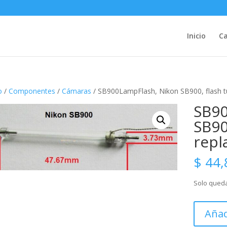
Inicio
Ca
o
/
Componentes
/
Cámaras
/ SB900LampFlash, Nikon SB900, flash 
SB90
SB90
repl
$
44,
Solo queda
SB900Lam
Añad
Nikon