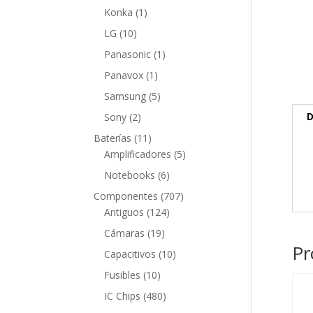
producto
1
Konka
1
producto
10
LG
10
productos
1
Panasonic
1
producto
1
Panavox
1
producto
5
Samsung
5
productos
2
D
Sony
2
productos
11
Baterías
11
productos
5
Amplificadores
5
productos
6
Notebooks
6
productos
707
Componentes
707
124
productos
Antiguos
124
productos
19
Cámaras
19
Pr
productos
10
Capacitivos
10
productos
10
Fusibles
10
productos
480
IC Chips
480
productos