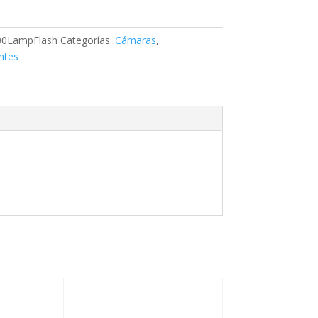
0LampFlash
Categorías:
Cámaras
,
nt
ntes