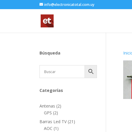
info@electronicatotal.com.uy
Búsqueda
Inici
Categorías
2
Antenas
2
2
productos
GPS
2
productos
21
Barras Led TV
21
1
productos
AOC
1