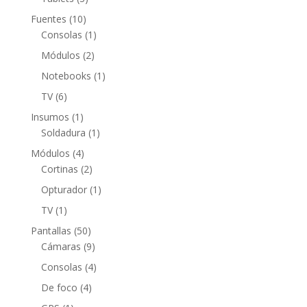
productos
10
Fuentes
10
productos
1
Consolas
1
producto
2
Módulos
2
productos
1
Notebooks
1
producto
6
TV
6
productos
1
Insumos
1
producto
1
Soldadura
1
producto
4
Módulos
4
productos
2
Cortinas
2
productos
1
Opturador
1
producto
1
TV
1
producto
50
Pantallas
50
productos
9
Cámaras
9
productos
4
Consolas
4
productos
4
De foco
4
productos