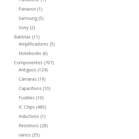
producto
1
Panavox
1
producto
5
Samsung
5
productos
2
Sony
2
productos
11
Baterías
11
productos
5
Amplificadores
5
productos
6
Notebooks
6
productos
707
Componentes
707
124
productos
Antiguos
124
productos
19
Cámaras
19
productos
10
Capacitivos
10
productos
10
Fusibles
10
productos
480
IC Chips
480
productos
1
Inductivos
1
producto
28
Resistivos
28
productos
35
varios
35