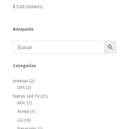
$
5,00
(Dólares)
Búsqueda
Categorías
2
Antenas
2
2
productos
GPS
2
productos
21
Barras Led TV
21
1
productos
AOC
1
producto
1
Konka
1
producto
10
LG
10
productos
1
Panasonic
1