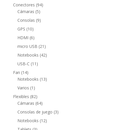
productos
94
Conectores
94
5
productos
Cámaras
5
productos
9
Consolas
9
productos
10
GPS
10
productos
6
HDMI
6
productos
21
micro USB
21
productos
42
Notebooks
42
productos
11
USB-C
11
productos
14
Fan
14
productos
13
Notebooks
13
productos
1
Varios
1
producto
82
Flexibles
82
productos
64
Cámaras
64
productos
3
Consolas de juego
3
productos
12
Notebooks
12
productos
3
Tablets
3