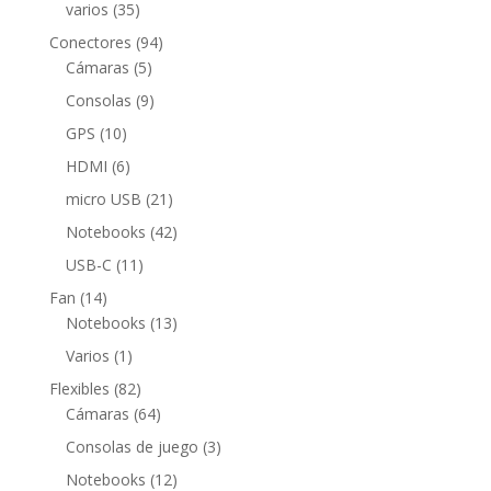
productos
35
varios
35
productos
94
Conectores
94
5
productos
Cámaras
5
productos
9
Consolas
9
productos
10
GPS
10
productos
6
HDMI
6
productos
21
micro USB
21
productos
42
Notebooks
42
productos
11
USB-C
11
productos
14
Fan
14
productos
13
Notebooks
13
productos
1
Varios
1
producto
82
Flexibles
82
productos
64
Cámaras
64
productos
3
Consolas de juego
3
productos
12
Notebooks
12