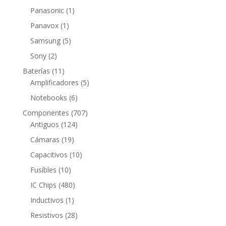
productos
1
Panasonic
1
producto
1
Panavox
1
producto
5
Samsung
5
productos
2
Sony
2
productos
11
Baterías
11
productos
5
Amplificadores
5
productos
6
Notebooks
6
productos
707
Componentes
707
124
productos
Antiguos
124
productos
19
Cámaras
19
productos
10
Capacitivos
10
productos
10
Fusibles
10
productos
480
IC Chips
480
productos
1
Inductivos
1
producto
28
Resistivos
28