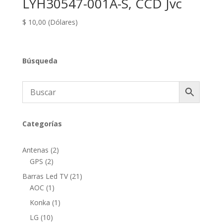
LYH30547-001A-S, CCD Jvc
$
10,00
(Dólares)
Búsqueda
Categorías
2
Antenas
2
2
productos
GPS
2
productos
21
Barras Led TV
21
1
productos
AOC
1
producto
1
Konka
1
producto
10
LG
10