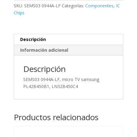
TV
SKU:
SEMS03 0944A-LF
Categorías:
Componentes
,
IC
samsung
Chips
PL42B450B1,
LN32B450C4
cantidad
Descripción
Información adicional
Descripción
SEMS03 0944A-LF, micro TV samsung
PL42B450B1, LN32B450C4
Productos relacionados