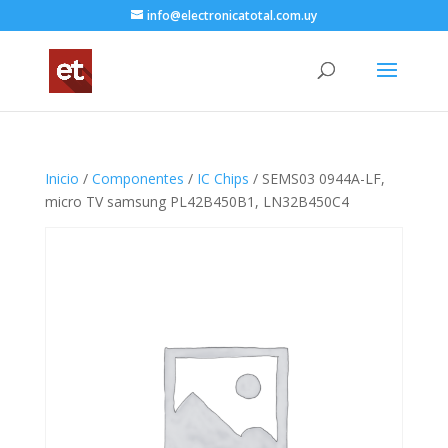
info@electronicatotal.com.uy
Inicio
/
Componentes
/
IC Chips
/ SEMS03 0944A-LF,
micro TV samsung PL42B450B1, LN32B450C4