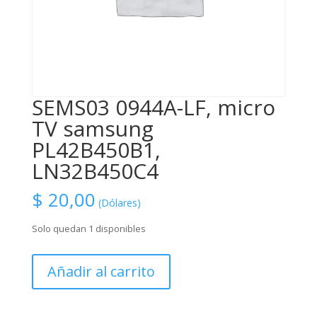
SEMS03 0944A-LF, micro
TV samsung
PL42B450B1,
LN32B450C4
$
20,00
(Dólares)
Solo quedan 1 disponibles
SEMS03
Añadir al carrito
0944A-
LF,
micro