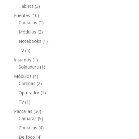
productos
3
Tablets
3
productos
10
Fuentes
10
productos
1
Consolas
1
producto
2
Módulos
2
productos
1
Notebooks
1
producto
6
TV
6
productos
1
Insumos
1
producto
1
Soldadura
1
producto
4
Módulos
4
productos
2
Cortinas
2
productos
1
Opturador
1
producto
1
TV
1
producto
50
Pantallas
50
productos
9
Cámaras
9
productos
4
Consolas
4
productos
4
De foco
4