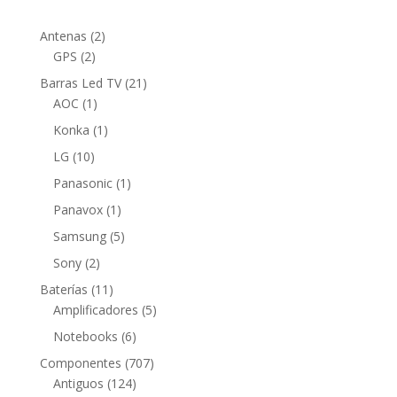
2
Antenas
2
2
productos
GPS
2
productos
21
Barras Led TV
21
1
productos
AOC
1
producto
1
Konka
1
producto
10
LG
10
productos
1
Panasonic
1
producto
1
Panavox
1
producto
5
Samsung
5
productos
2
Sony
2
productos
11
Baterías
11
productos
5
Amplificadores
5
productos
6
Notebooks
6
productos
707
Componentes
707
124
productos
Antiguos
124