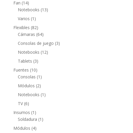
productos
14
Fan
14
productos
13
Notebooks
13
productos
1
Varios
1
producto
82
Flexibles
82
productos
64
Cámaras
64
productos
3
Consolas de juego
3
productos
12
Notebooks
12
productos
3
Tablets
3
productos
10
Fuentes
10
productos
1
Consolas
1
producto
2
Módulos
2
productos
1
Notebooks
1
producto
6
TV
6
productos
1
Insumos
1
producto
1
Soldadura
1
producto
4
Módulos
4