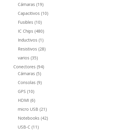
productos
19
Cámaras
19
productos
10
Capacitivos
10
productos
10
Fusibles
10
productos
480
IC Chips
480
productos
1
Inductivos
1
producto
28
Resistivos
28
productos
35
varios
35
productos
94
Conectores
94
5
productos
Cámaras
5
productos
9
Consolas
9
productos
10
GPS
10
productos
6
HDMI
6
productos
21
micro USB
21
productos
42
Notebooks
42
productos
11
USB-C
11