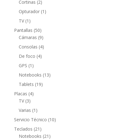
productos
2
Cortinas
2
productos
1
Opturador
1
producto
1
TV
1
producto
50
Pantallas
50
productos
9
Cámaras
9
productos
4
Consolas
4
productos
4
De foco
4
productos
1
GPS
1
producto
13
Notebooks
13
productos
19
Tablets
19
productos
4
Placas
4
3
productos
TV
3
productos
1
Varias
1
producto
10
Servicio Técnico
10
productos
21
Teclados
21
productos
21
Notebooks
21