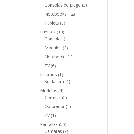
productos
3
Consolas de juego
3
productos
12
Notebooks
12
productos
3
Tablets
3
productos
10
Fuentes
10
productos
1
Consolas
1
producto
2
Módulos
2
productos
1
Notebooks
1
producto
6
TV
6
productos
1
Insumos
1
producto
1
Soldadura
1
producto
4
Módulos
4
productos
2
Cortinas
2
productos
1
Opturador
1
producto
1
TV
1
producto
50
Pantallas
50
productos
9
Cámaras
9