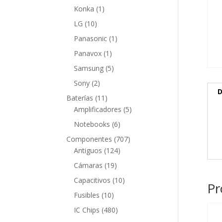
producto
1
Konka
1
producto
10
LG
10
productos
1
Panasonic
1
producto
1
Panavox
1
producto
5
Samsung
5
productos
2
Sony
2
D
productos
11
Baterías
11
productos
5
Amplificadores
5
productos
6
Notebooks
6
productos
707
Componentes
707
124
productos
Antiguos
124
productos
19
Cámaras
19
productos
10
Capacitivos
10
Pr
productos
10
Fusibles
10
productos
480
IC Chips
480
productos