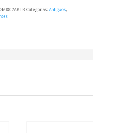
DMI002ABTR
Categorías:
Antiguos
,
ntes