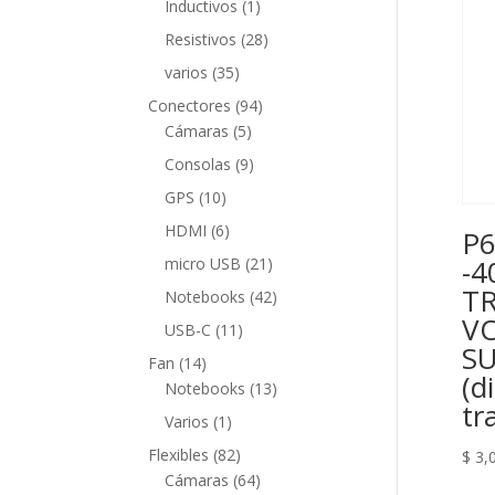
1
Inductivos
1
producto
28
Resistivos
28
productos
35
varios
35
productos
94
Conectores
94
5
productos
Cámaras
5
productos
9
Consolas
9
productos
10
GPS
10
productos
6
HDMI
6
P6
productos
21
-4
micro USB
21
productos
T
42
Notebooks
42
V
productos
11
USB-C
11
S
productos
14
Fan
14
(d
productos
13
Notebooks
13
tr
productos
1
Varios
1
producto
82
Flexibles
82
$
3,
productos
64
Cámaras
64