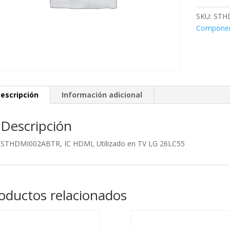
en
SKU:
STH
TV
Compone
LG
26LC55
cantidad
escripción
Información adicional
Descripción
STHDMI002ABTR, IC HDMI, Utilizado en TV LG 26LC55
oductos relacionados