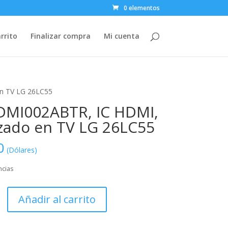
0 elementos
rrito
Finalizar compra
Mi cuenta
en TV LG 26LC55
MI002ABTR, IC HDMI,
izado en TV LG 26LC55
0
(Dólares)
ncias
02ABTR,
Añadir al carrito