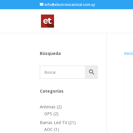
info@electronicatotal.com.uy
Búsqueda
Inici
Categorías
2
Antenas
2
2
productos
GPS
2
productos
21
Barras Led TV
21
1
productos
AOC
1