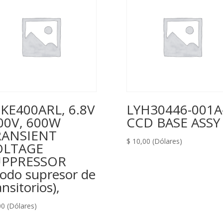
KE400ARL, 6.8V
LYH30446-001A-
00V, 600W
CCD BASE ASSY
RANSIENT
$
10,00
(Dólares)
OLTAGE
UPPRESSOR
iodo supresor de
ansitorios),
00
(Dólares)