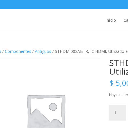
Inicio
Ca
o
/
Componentes
/
Antiguos
/ STHDMI002ABTR, IC HDMI, Utilizado 
STHD
Util
$
5,0
Hay existe
STHDMI0
IC
HDMI,
Utilizado