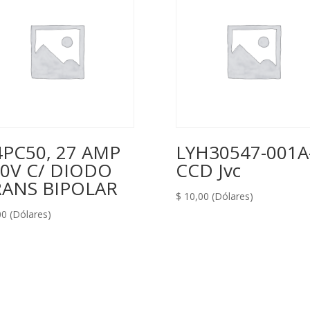
PC50, 27 AMP
LYH30547-001A-
0V C/ DIODO
CCD Jvc
RANS BIPOLAR
$
10,00
(Dólares)
00
(Dólares)