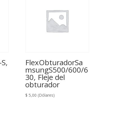
S,
FlexObturadorSa
msungS500/600/6
30, Fleje del
obturador
$
5,00
(Dólares)