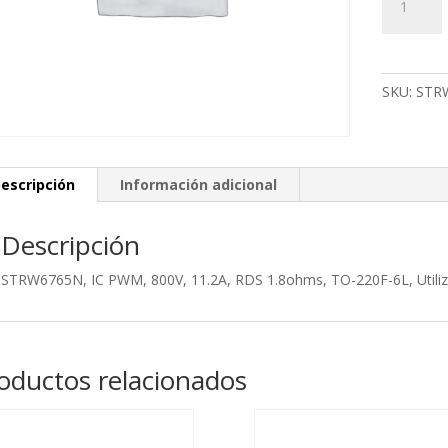
IC
PWM,
800V,
11.2A,
SKU:
STR
RDS
1.8ohms,
TO-
220F-
escripción
Información adicional
6L,
Utilizado
Descripción
en:
LC-
STRW6765N, IC PWM, 800V, 11.2A, RDS 1.8ohms, TO-220F-6L, Utili
3240L
cantidad
oductos relacionados