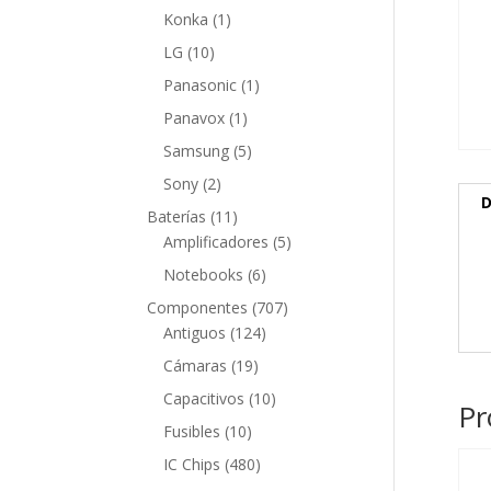
producto
1
Konka
1
producto
10
LG
10
productos
1
Panasonic
1
producto
1
Panavox
1
producto
5
Samsung
5
productos
2
Sony
2
D
productos
11
Baterías
11
productos
5
Amplificadores
5
productos
6
Notebooks
6
productos
707
Componentes
707
124
productos
Antiguos
124
productos
19
Cámaras
19
productos
10
Capacitivos
10
Pr
productos
10
Fusibles
10
productos
480
IC Chips
480
productos