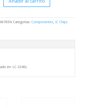
Añadir al carrito
W6765N
Categorías:
Componentes
,
IC Chips
zado en: LC-3240L