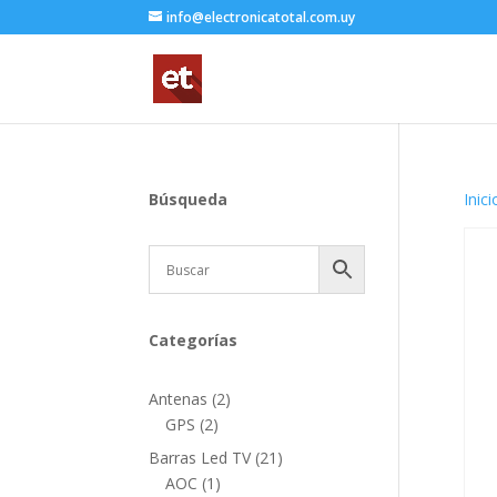
info@electronicatotal.com.uy
Búsqueda
Inici
Categorías
2
Antenas
2
2
productos
GPS
2
productos
21
Barras Led TV
21
1
productos
AOC
1