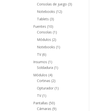
productos
3
Consolas de juego
3
productos
12
Notebooks
12
productos
3
Tablets
3
productos
10
Fuentes
10
productos
1
Consolas
1
producto
2
Módulos
2
productos
1
Notebooks
1
producto
6
TV
6
productos
1
Insumos
1
producto
1
Soldadura
1
producto
4
Módulos
4
productos
2
Cortinas
2
productos
1
Opturador
1
producto
1
TV
1
producto
50
Pantallas
50
productos
9
Cámaras
9