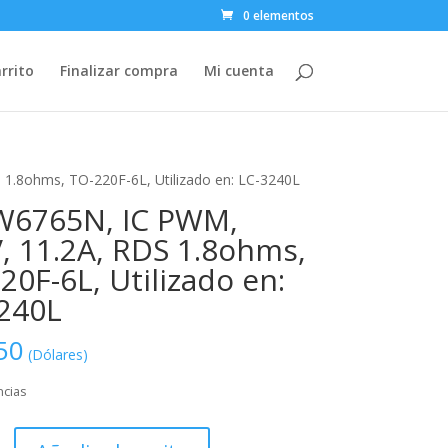
0 elementos
rrito
Finalizar compra
Mi cuenta
1.8ohms, TO-220F-6L, Utilizado en: LC-3240L
W6765N, IC PWM,
, 11.2A, RDS 1.8ohms,
20F-6L, Utilizado en:
240L
50
(Dólares)
ncias
5N,