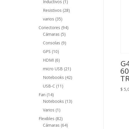
1
Inductivos
1
producto
28
Resistivos
28
productos
35
varios
35
productos
94
Conectores
94
5
productos
Cámaras
5
productos
9
Consolas
9
productos
10
GPS
10
productos
6
HDMI
6
G4
productos
21
60
micro USB
21
productos
T
42
Notebooks
42
productos
11
USB-C
11
$
5,
productos
14
Fan
14
productos
13
Notebooks
13
productos
1
Varios
1
producto
82
Flexibles
82
productos
64
Cámaras
64