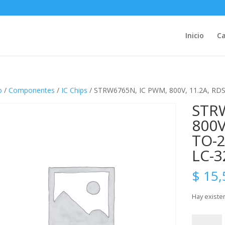
Inicio
Ca
o
/
Componentes
/
IC Chips
/ STRW6765N, IC PWM, 800V, 11.2A, RDS 
STR
800V
TO-2
LC-3
$
15,
Hay existe
STRW676