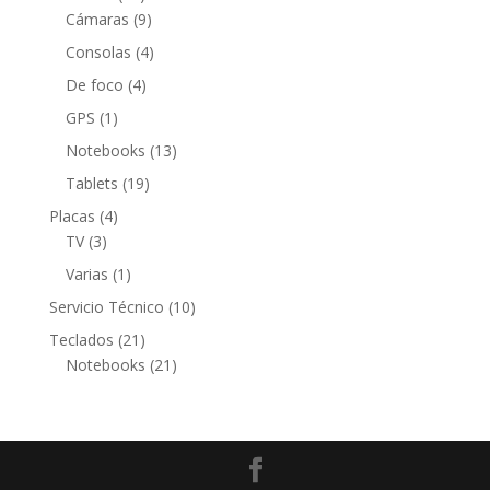
productos
9
Cámaras
9
productos
4
Consolas
4
productos
4
De foco
4
productos
1
GPS
1
producto
13
Notebooks
13
productos
19
Tablets
19
productos
4
Placas
4
3
productos
TV
3
productos
1
Varias
1
producto
10
Servicio Técnico
10
productos
21
Teclados
21
productos
21
Notebooks
21
productos