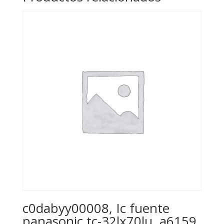
c0dabyy00008, Ic fuente
panasonic tc-32lx70lu, a6159