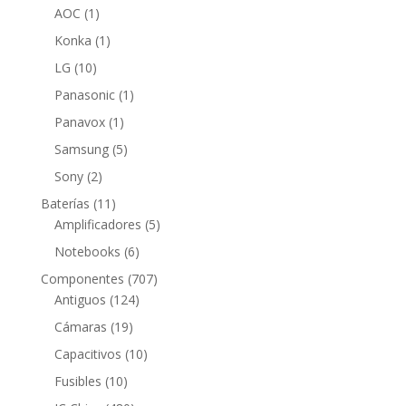
1
productos
AOC
1
producto
1
Konka
1
producto
10
LG
10
productos
1
Panasonic
1
producto
1
Panavox
1
producto
5
Samsung
5
productos
2
Sony
2
productos
11
Baterías
11
productos
5
Amplificadores
5
productos
6
Notebooks
6
productos
707
Componentes
707
124
productos
Antiguos
124
productos
19
Cámaras
19
productos
10
Capacitivos
10
productos
10
Fusibles
10
productos