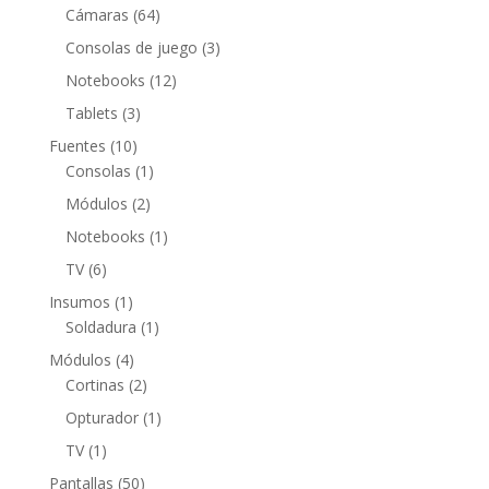
productos
64
Cámaras
64
productos
3
Consolas de juego
3
productos
12
Notebooks
12
productos
3
Tablets
3
productos
10
Fuentes
10
productos
1
Consolas
1
producto
2
Módulos
2
productos
1
Notebooks
1
producto
6
TV
6
productos
1
Insumos
1
producto
1
Soldadura
1
producto
4
Módulos
4
productos
2
Cortinas
2
productos
1
Opturador
1
producto
1
TV
1
producto
50
Pantallas
50