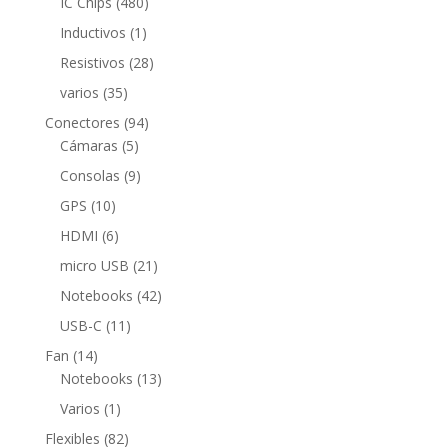
480
IC Chips
480
productos
1
Inductivos
1
producto
28
Resistivos
28
productos
35
varios
35
productos
94
Conectores
94
5
productos
Cámaras
5
productos
9
Consolas
9
productos
10
GPS
10
productos
6
HDMI
6
productos
21
micro USB
21
productos
42
Notebooks
42
productos
11
USB-C
11
productos
14
Fan
14
productos
13
Notebooks
13
productos
1
Varios
1
producto
82
Flexibles
82