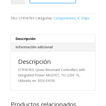
Resonant
Controllers
with
SKU:
STRY6763
Categorías:
Componentes
,
IC Chips
Integrated
Power
MOSFET,
TO-
Descripción
220F-
Información adicional
7L,
Utilizado
en:
Descripción
BDV-
STRY6763, Quasi-Resonant Controllers with
E4100
Integrated Power MOSFET, TO-220F-7L,
cantidad
Utilizado en: BDV-E4100
Productos relacionados