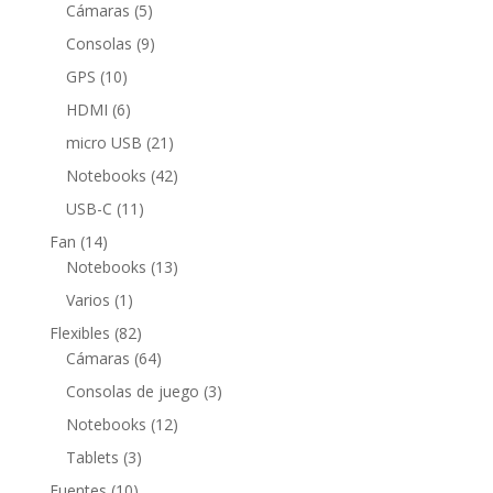
5
productos
Cámaras
5
productos
9
Consolas
9
productos
10
GPS
10
productos
6
HDMI
6
productos
21
micro USB
21
productos
42
Notebooks
42
productos
11
USB-C
11
productos
14
Fan
14
productos
13
Notebooks
13
productos
1
Varios
1
producto
82
Flexibles
82
productos
64
Cámaras
64
productos
3
Consolas de juego
3
productos
12
Notebooks
12
productos
3
Tablets
3
productos
10
Fuentes
10