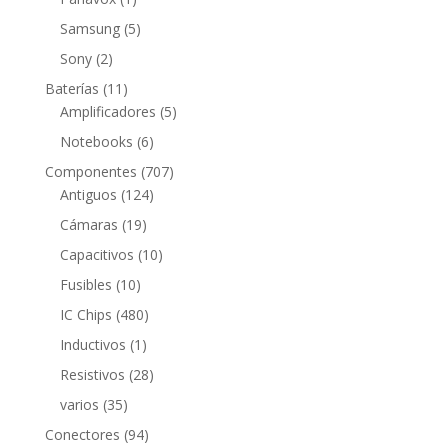
producto
5
Samsung
5
productos
2
Sony
2
productos
11
Baterías
11
productos
5
Amplificadores
5
productos
6
Notebooks
6
productos
707
Componentes
707
124
productos
Antiguos
124
productos
19
Cámaras
19
productos
10
Capacitivos
10
productos
10
Fusibles
10
productos
480
IC Chips
480
productos
1
Inductivos
1
producto
28
Resistivos
28
productos
35
varios
35
productos
94
Conectores
94