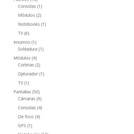
productos
1
Consolas
1
producto
2
Módulos
2
productos
1
Notebooks
1
producto
6
TV
6
productos
1
Insumos
1
producto
1
Soldadura
1
producto
4
Módulos
4
productos
2
Cortinas
2
productos
1
Opturador
1
producto
1
TV
1
producto
50
Pantallas
50
productos
9
Cámaras
9
productos
4
Consolas
4
productos
4
De foco
4
productos
1
GPS
1
producto