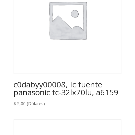
c0dabyy00008, Ic fuente
panasonic tc-32lx70lu, a6159
$
5,00
(Dólares)