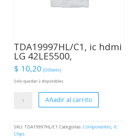
TDA19997HL/C1, ic hdmi
LG 42LE5500,
$
10,20
(Dólares)
Solo quedan 2 disponibles
TDA19997HL/C1,
Añadir al carrito
ic
hdmi
LG
42LE5500,
SKU:
TDA19997HL/C1
Categorías:
Componentes
,
IC
cantidad
Chips