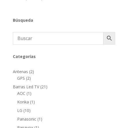
Búsqueda
Categorías
2
Antenas
2
2
productos
GPS
2
productos
21
Barras Led TV
21
1
productos
AOC
1
producto
1
Konka
1
producto
10
LG
10
productos
1
Panasonic
1
producto
1
Panavox
1