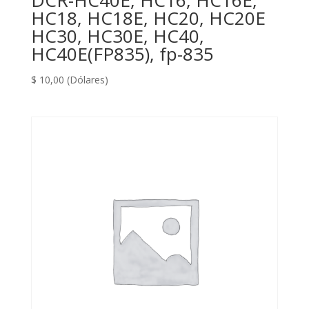
DCR-HC40E, HC16, HC16E,
HC18, HC18E, HC20, HC20E
HC30, HC30E, HC40,
HC40E(FP835), fp-835
$
10,00
(Dólares)