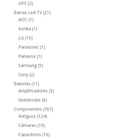
2
productos
GPS
2
productos
21
Barras Led TV
21
1
productos
AOC
1
producto
1
Konka
1
producto
10
LG
10
productos
1
Panasonic
1
producto
1
Panavox
1
producto
5
Samsung
5
productos
2
Sony
2
productos
11
Baterías
11
productos
5
Amplificadores
5
productos
6
Notebooks
6
productos
707
Componentes
707
124
productos
Antiguos
124
productos
19
Cámaras
19
productos
10
Capacitivos
10