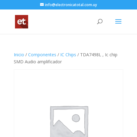
info@electronicatotal.com.uy
Inicio
/
Componentes
/
IC Chips
/ TDA7498L , Ic chip
SMD Audio amplificador