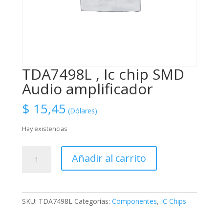
TDA7498L , Ic chip SMD
Audio amplificador
$
15,45
(Dólares)
Hay existencias
TDA7498L
Añadir al carrito
,
Ic
chip
SMD
SKU:
TDA7498L
Categorías:
Componentes
,
IC Chips
Audio
amplificador