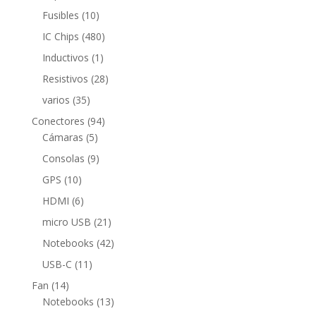
productos
10
Fusibles
10
productos
480
IC Chips
480
productos
1
Inductivos
1
producto
28
Resistivos
28
productos
35
varios
35
productos
94
Conectores
94
5
productos
Cámaras
5
productos
9
Consolas
9
productos
10
GPS
10
productos
6
HDMI
6
productos
21
micro USB
21
productos
42
Notebooks
42
productos
11
USB-C
11
productos
14
Fan
14
productos
13
Notebooks
13