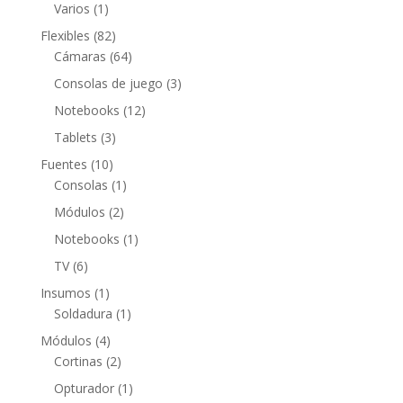
productos
1
Varios
1
producto
82
Flexibles
82
productos
64
Cámaras
64
productos
3
Consolas de juego
3
productos
12
Notebooks
12
productos
3
Tablets
3
productos
10
Fuentes
10
productos
1
Consolas
1
producto
2
Módulos
2
productos
1
Notebooks
1
producto
6
TV
6
productos
1
Insumos
1
producto
1
Soldadura
1
producto
4
Módulos
4
productos
2
Cortinas
2
productos
1
Opturador
1