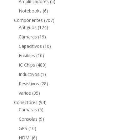
productos
5
Amplificadores
5
productos
6
Notebooks
6
productos
707
Componentes
707
124
productos
Antiguos
124
productos
19
Cámaras
19
productos
10
Capacitivos
10
productos
10
Fusibles
10
productos
480
IC Chips
480
productos
1
Inductivos
1
producto
28
Resistivos
28
productos
35
varios
35
productos
94
Conectores
94
5
productos
Cámaras
5
productos
9
Consolas
9
productos
10
GPS
10
productos
6
HDMI
6