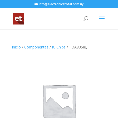
info@electronicatotal.com.uy
Inicio
/
Componentes
/
IC Chips
/ TDA8358J,