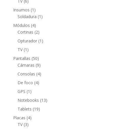
6
TV
6
productos
1
Insumos
1
producto
1
Soldadura
1
producto
4
Módulos
4
productos
2
Cortinas
2
productos
1
Opturador
1
producto
1
TV
1
producto
50
Pantallas
50
productos
9
Cámaras
9
productos
4
Consolas
4
productos
4
De foco
4
productos
1
GPS
1
producto
13
Notebooks
13
productos
19
Tablets
19
productos
4
Placas
4
3
productos
TV
3
productos