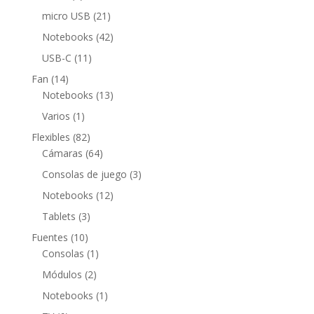
productos
21
micro USB
21
productos
42
Notebooks
42
productos
11
USB-C
11
productos
14
Fan
14
productos
13
Notebooks
13
productos
1
Varios
1
producto
82
Flexibles
82
productos
64
Cámaras
64
productos
3
Consolas de juego
3
productos
12
Notebooks
12
productos
3
Tablets
3
productos
10
Fuentes
10
productos
1
Consolas
1
producto
2
Módulos
2
productos
1
Notebooks
1
producto