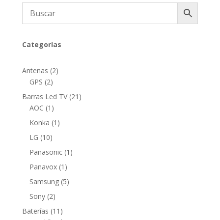
Categorías
2
Antenas
2
2
productos
GPS
2
productos
21
Barras Led TV
21
1
productos
AOC
1
producto
1
Konka
1
producto
10
LG
10
productos
1
Panasonic
1
producto
1
Panavox
1
producto
5
Samsung
5
productos
2
Sony
2
productos
11
Baterías
11