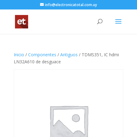
info@electronicatotal.com.uy
Inicio
/
Componentes
/
Antiguos
/ TDMS351, IC hdmi
LN32A610 de desguace