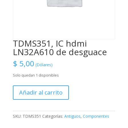
TDMS351, IC hdmi
LN32A610 de desguace
$
5,00
(Dólares)
Solo quedan 1 disponibles
TDMS351,
Añadir al carrito
IC
hdmi
LN32A610
de
SKU:
TDMS351
Categorías:
Antiguos
,
Componentes
desguace
cantidad