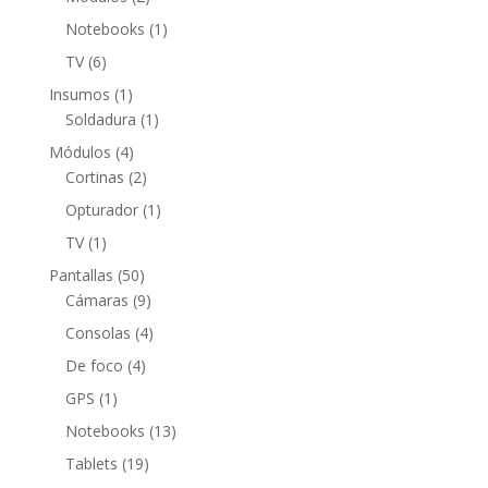
productos
1
Notebooks
1
producto
6
TV
6
productos
1
Insumos
1
producto
1
Soldadura
1
producto
4
Módulos
4
productos
2
Cortinas
2
productos
1
Opturador
1
producto
1
TV
1
producto
50
Pantallas
50
productos
9
Cámaras
9
productos
4
Consolas
4
productos
4
De foco
4
productos
1
GPS
1
producto
13
Notebooks
13
productos
19
Tablets
19
productos