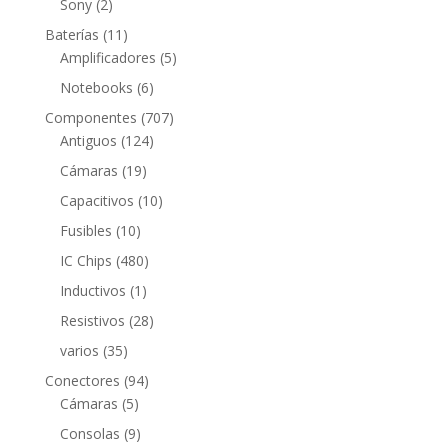
2
Sony
2
productos
11
Baterías
11
productos
5
Amplificadores
5
productos
6
Notebooks
6
productos
707
Componentes
707
124
productos
Antiguos
124
productos
19
Cámaras
19
productos
10
Capacitivos
10
productos
10
Fusibles
10
productos
480
IC Chips
480
productos
1
Inductivos
1
producto
28
Resistivos
28
productos
35
varios
35
productos
94
Conectores
94
5
productos
Cámaras
5
productos
9
Consolas
9