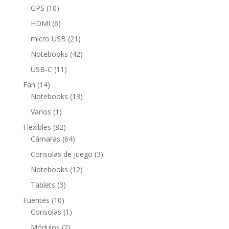
productos
10
GPS
10
productos
6
HDMI
6
productos
21
micro USB
21
productos
42
Notebooks
42
productos
11
USB-C
11
productos
14
Fan
14
productos
13
Notebooks
13
productos
1
Varios
1
producto
82
Flexibles
82
productos
64
Cámaras
64
productos
3
Consolas de juego
3
productos
12
Notebooks
12
productos
3
Tablets
3
productos
10
Fuentes
10
productos
1
Consolas
1
producto
2
Módulos
2