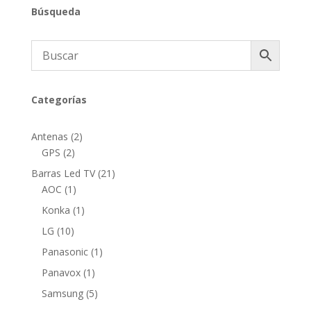
Búsqueda
Categorías
2
Antenas
2
2
productos
GPS
2
productos
21
Barras Led TV
21
1
productos
AOC
1
producto
1
Konka
1
producto
10
LG
10
productos
1
Panasonic
1
producto
1
Panavox
1
producto
5
Samsung
5
productos