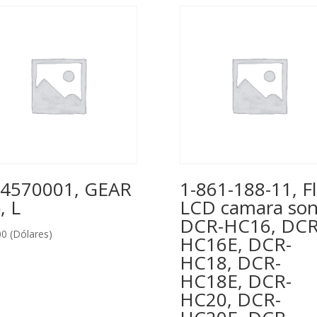
4570001, GEAR
1-861-188-11, F
, L
LCD camara so
DCR-HC16, DCR
00
(Dólares)
HC16E, DCR-
HC18, DCR-
HC18E, DCR-
HC20, DCR-