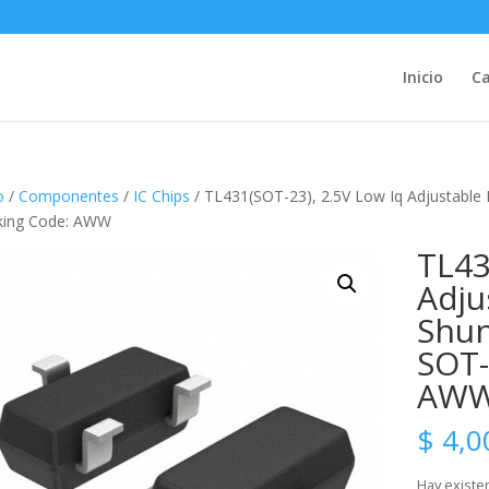
Inicio
Ca
o
/
Componentes
/
IC Chips
/ TL431(SOT-23), 2.5V Low Iq Adjustable
king Code: AWW
TL43
Adju
Shun
SOT-
AW
$
4,0
Hay existe