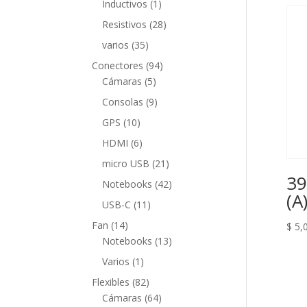
1
Inductivos
1
producto
28
Resistivos
28
productos
35
varios
35
productos
94
Conectores
94
5
productos
Cámaras
5
productos
9
Consolas
9
productos
10
GPS
10
productos
6
HDMI
6
productos
21
micro USB
21
39
productos
42
Notebooks
42
(A)
productos
11
USB-C
11
productos
14
Fan
14
$
5,
productos
13
Notebooks
13
productos
1
Varios
1
producto
82
Flexibles
82
productos
64
Cámaras
64