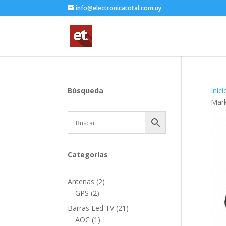
info@electronicatotal.com.uy
Búsqueda
Inici
Mar
Categorías
2
Antenas
2
2
productos
GPS
2
productos
21
Barras Led TV
21
1
productos
AOC
1