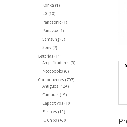
producto
1
Konka
1
producto
10
LG
10
productos
1
Panasonic
1
producto
1
Panavox
1
producto
5
Samsung
5
productos
2
Sony
2
productos
11
Baterías
11
productos
5
Amplificadores
5
D
productos
6
Notebooks
6
productos
707
Componentes
707
124
productos
Antiguos
124
productos
19
Cámaras
19
productos
10
Capacitivos
10
productos
10
Fusibles
10
productos
Pr
480
IC Chips
480
productos