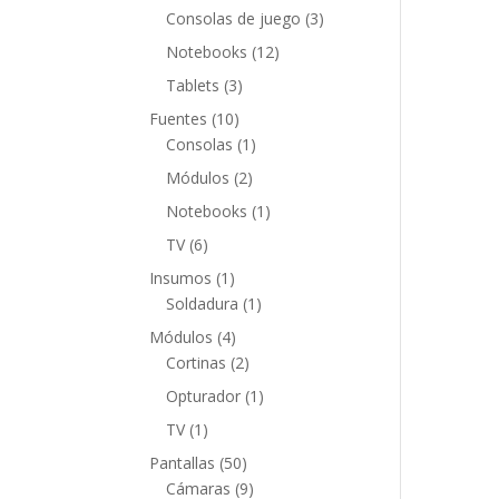
productos
3
Consolas de juego
3
productos
12
Notebooks
12
productos
3
Tablets
3
productos
10
Fuentes
10
productos
1
Consolas
1
producto
2
Módulos
2
productos
1
Notebooks
1
producto
6
TV
6
productos
1
Insumos
1
producto
1
Soldadura
1
producto
4
Módulos
4
productos
2
Cortinas
2
productos
1
Opturador
1
producto
1
TV
1
producto
50
Pantallas
50
productos
9
Cámaras
9