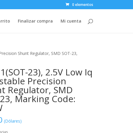
0 elementos
rrito
Finalizar compra
Mi cuenta
 Precision Shunt Regulator, SMD SOT-23,
1(SOT-23), 2.5V Low Iq
stable Precision
t Regulator, SMD
23, Marking Code:
W
0
(Dólares)
ncias