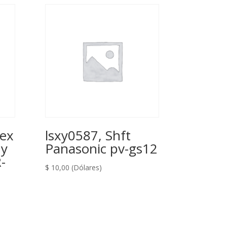
lex
lsxy0587, Shft
ny
Panasonic pv-gs12
-
$
10,00
(Dólares)