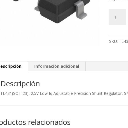
TL431(SO
23),
2.5V
Low
Iq
SKU:
TL43
Adjustabl
Precision
Shunt
Regulator,
escripción
Información adicional
SMD
SOT-
Descripción
23,
Marking
TL431(SOT-23), 2.5V Low Iq Adjustable Precision Shunt Regulator
Code:
AWW
cantidad
oductos relacionados