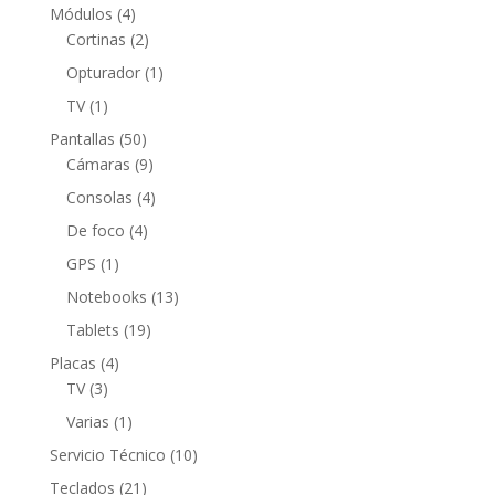
producto
4
Módulos
4
productos
2
Cortinas
2
productos
1
Opturador
1
producto
1
TV
1
producto
50
Pantallas
50
productos
9
Cámaras
9
productos
4
Consolas
4
productos
4
De foco
4
productos
1
GPS
1
producto
13
Notebooks
13
productos
19
Tablets
19
productos
4
Placas
4
3
productos
TV
3
productos
1
Varias
1
producto
10
Servicio Técnico
10
productos
21
Teclados
21