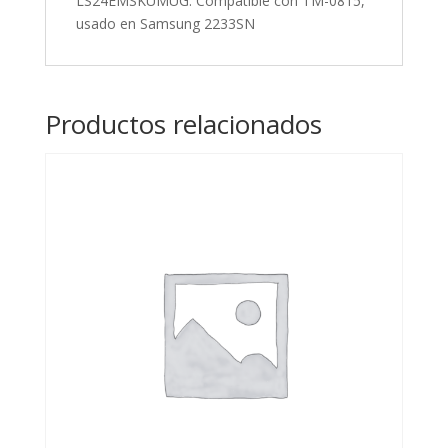
LS24EMSKUMUG. Compatible con TM-0815,
en
usado en Samsung 2233SN
Samsung
2233SN
cantidad
Productos relacionados