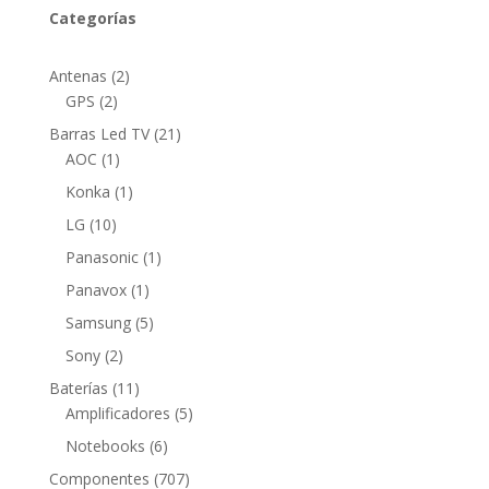
Categorías
2
Antenas
2
2
productos
GPS
2
productos
21
Barras Led TV
21
1
productos
AOC
1
producto
1
Konka
1
producto
10
LG
10
productos
1
Panasonic
1
producto
1
Panavox
1
producto
5
Samsung
5
productos
2
Sony
2
productos
11
Baterías
11
productos
5
Amplificadores
5
productos
6
Notebooks
6
productos
707
Componentes
707