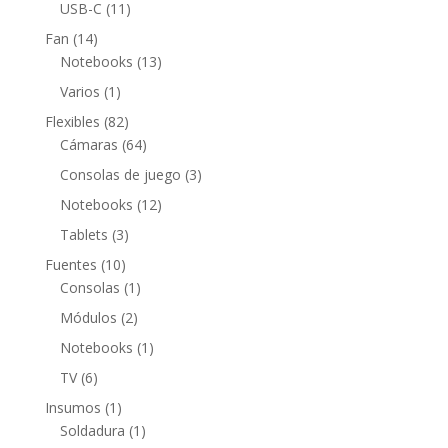
productos
11
USB-C
11
productos
14
Fan
14
productos
13
Notebooks
13
productos
1
Varios
1
producto
82
Flexibles
82
productos
64
Cámaras
64
productos
3
Consolas de juego
3
productos
12
Notebooks
12
productos
3
Tablets
3
productos
10
Fuentes
10
productos
1
Consolas
1
producto
2
Módulos
2
productos
1
Notebooks
1
producto
6
TV
6
productos
1
Insumos
1
producto
1
Soldadura
1