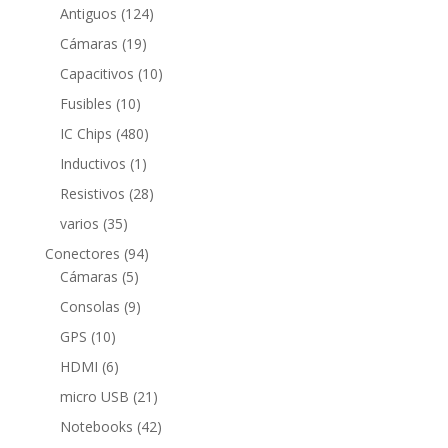
124
productos
Antiguos
124
productos
19
Cámaras
19
productos
10
Capacitivos
10
productos
10
Fusibles
10
productos
480
IC Chips
480
productos
1
Inductivos
1
producto
28
Resistivos
28
productos
35
varios
35
productos
94
Conectores
94
5
productos
Cámaras
5
productos
9
Consolas
9
productos
10
GPS
10
productos
6
HDMI
6
productos
21
micro USB
21
productos
42
Notebooks
42