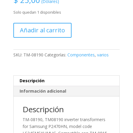
$
25,00
(Dólares)
Solo quedan 1 disponibles
TM-
Añadir al carrito
08190,
TM08190
inverter
transformers
SKU:
TM-08190
Categorías:
Componentes
,
varios
for
Samsung
P2470HN,
model
Descripción
code
Información adicional
LS24EMSKUMUG.
Compatible
Descripción
con
TM-
TM-08190, TM08190 inverter transformers
0815,
for Samsung P2470HN, model code
usado