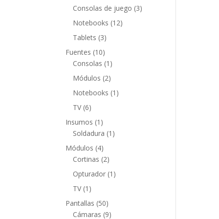
productos
3
Consolas de juego
3
productos
12
Notebooks
12
productos
3
Tablets
3
productos
10
Fuentes
10
productos
1
Consolas
1
producto
2
Módulos
2
productos
1
Notebooks
1
producto
6
TV
6
productos
1
Insumos
1
producto
1
Soldadura
1
producto
4
Módulos
4
productos
2
Cortinas
2
productos
1
Opturador
1
producto
1
TV
1
producto
50
Pantallas
50
productos
9
Cámaras
9