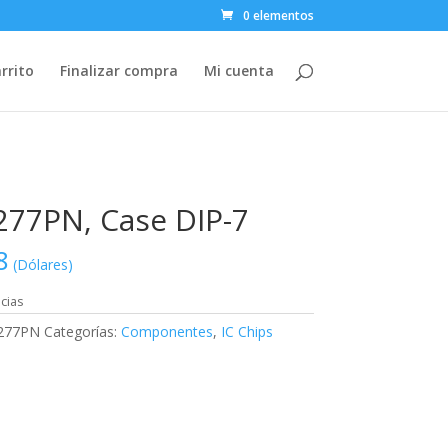
0 elementos
rrito
Finalizar compra
Mi cuenta
77PN, Case DIP-7
8
(Dólares)
cias
277PN
Categorías:
Componentes
,
IC Chips