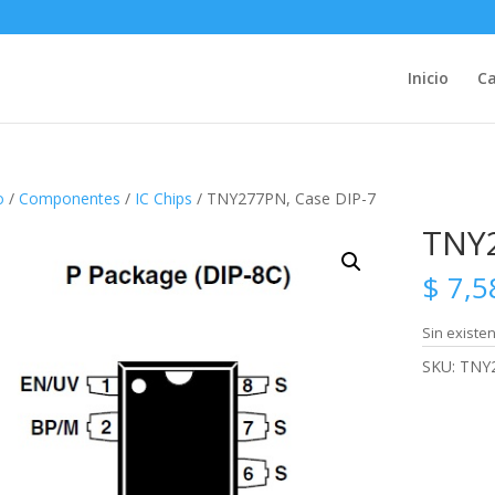
Inicio
Ca
o
/
Componentes
/
IC Chips
/ TNY277PN, Case DIP-7
TNY2
$
7,5
Sin existen
SKU:
TNY