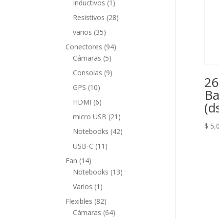
1
Inductivos
1
producto
28
Resistivos
28
productos
35
varios
35
productos
94
Conectores
94
5
productos
Cámaras
5
productos
9
Consolas
9
26
productos
10
GPS
10
Ba
productos
6
HDMI
6
(d
productos
21
micro USB
21
$
5,
productos
42
Notebooks
42
productos
11
USB-C
11
productos
14
Fan
14
productos
13
Notebooks
13
productos
1
Varios
1
producto
82
Flexibles
82
productos
64
Cámaras
64