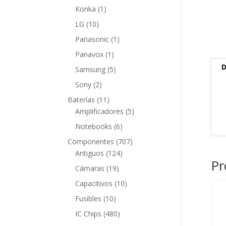
producto
1
Konka
1
producto
10
LG
10
productos
1
Panasonic
1
producto
1
Panavox
1
producto
D
5
Samsung
5
productos
2
Sony
2
productos
11
Baterías
11
productos
5
Amplificadores
5
productos
6
Notebooks
6
productos
707
Componentes
707
124
productos
Antiguos
124
Pr
productos
19
Cámaras
19
productos
10
Capacitivos
10
productos
10
Fusibles
10
productos
480
IC Chips
480
productos