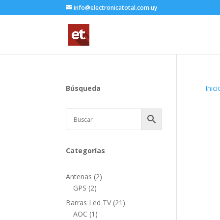
info@electronicatotal.com.uy
Búsqueda
Inici
Categorías
2
Antenas
2
2
productos
GPS
2
productos
21
Barras Led TV
21
1
productos
AOC
1