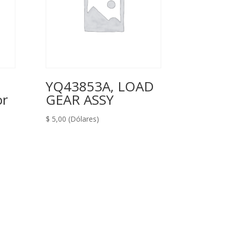
YQ43853A, LOAD
or
GEAR ASSY
$
5,00
(Dólares)