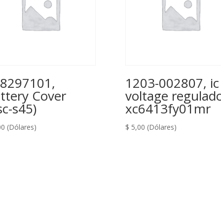
8297101,
1203-002807, ic
ttery Cover
voltage regulad
sc-s45)
xc6413fy01mr
00
(Dólares)
$
5,00
(Dólares)