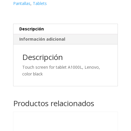
Lenovo,
Pantallas
,
Tablets
color
black
cantidad
Descripción
Información adicional
Descripción
Touch screen for tablet A1000L, Lenovo,
color black
Productos relacionados