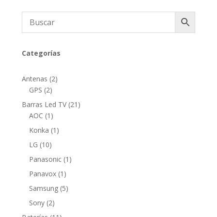
Categorías
2
Antenas
2
2
productos
GPS
2
productos
21
Barras Led TV
21
1
productos
AOC
1
producto
1
Konka
1
producto
10
LG
10
productos
1
Panasonic
1
producto
1
Panavox
1
producto
5
Samsung
5
productos
2
Sony
2
productos
11