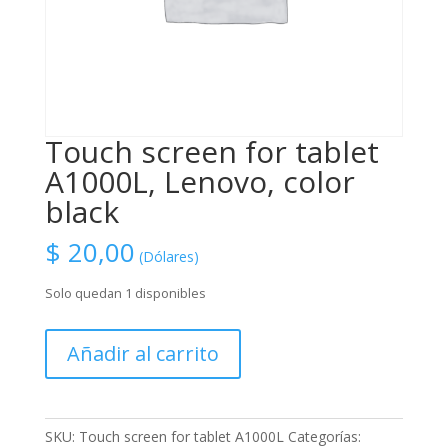
Touch screen for tablet
A1000L, Lenovo, color
black
$
20,00
(Dólares)
Solo quedan 1 disponibles
Touch
Añadir al carrito
screen
for
tablet
A1000L,
SKU:
Touch screen for tablet A1000L
Categorías: