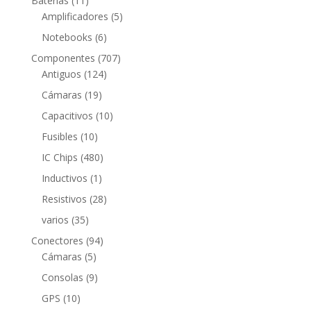
Baterías
11
productos
5
Amplificadores
5
productos
6
Notebooks
6
productos
707
Componentes
707
124
productos
Antiguos
124
productos
19
Cámaras
19
productos
10
Capacitivos
10
productos
10
Fusibles
10
productos
480
IC Chips
480
productos
1
Inductivos
1
producto
28
Resistivos
28
productos
35
varios
35
productos
94
Conectores
94
5
productos
Cámaras
5
productos
9
Consolas
9
productos
10
GPS
10