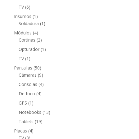
producto
6
TV
6
productos
1
Insumos
1
producto
1
Soldadura
1
producto
4
Módulos
4
productos
2
Cortinas
2
productos
1
Opturador
1
producto
1
TV
1
producto
50
Pantallas
50
productos
9
Cámaras
9
productos
4
Consolas
4
productos
4
De foco
4
productos
1
GPS
1
producto
13
Notebooks
13
productos
19
Tablets
19
productos
4
Placas
4
3
productos
TV
3