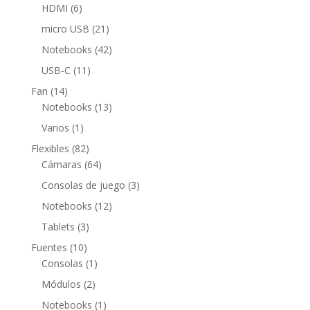
productos
6
HDMI
6
productos
21
micro USB
21
productos
42
Notebooks
42
productos
11
USB-C
11
productos
14
Fan
14
productos
13
Notebooks
13
productos
1
Varios
1
producto
82
Flexibles
82
productos
64
Cámaras
64
productos
3
Consolas de juego
3
productos
12
Notebooks
12
productos
3
Tablets
3
productos
10
Fuentes
10
productos
1
Consolas
1
producto
2
Módulos
2
productos
1
Notebooks
1