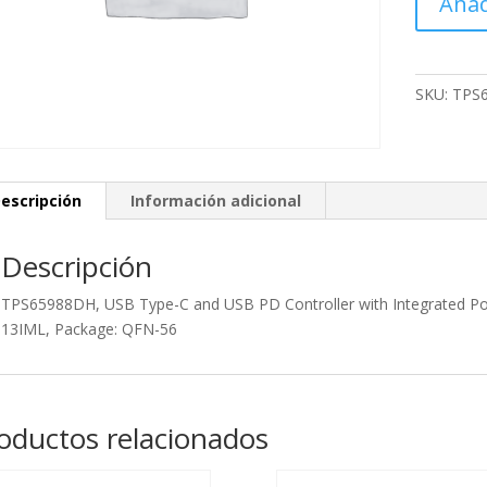
Añad
USB
Type-
C
and
SKU:
TPS
USB
PD
Controller
with
escripción
Información adicional
Integrated
Power
Descripción
Switches
cantidad
TPS65988DH, USB Type-C and USB PD Controller with Integrated Po
13IML, Package: QFN-56
oductos relacionados