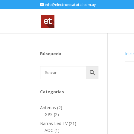
info@electronicatotal.com.uy
Búsqueda
Inici
Categorías
2
Antenas
2
2
productos
GPS
2
productos
21
Barras Led TV
21
1
productos
AOC
1