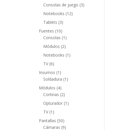
productos
3
Consolas de juego
3
productos
12
Notebooks
12
productos
3
Tablets
3
productos
10
Fuentes
10
productos
1
Consolas
1
producto
2
Módulos
2
productos
1
Notebooks
1
producto
6
TV
6
productos
1
Insumos
1
producto
1
Soldadura
1
producto
4
Módulos
4
productos
2
Cortinas
2
productos
1
Opturador
1
producto
1
TV
1
producto
50
Pantallas
50
productos
9
Cámaras
9