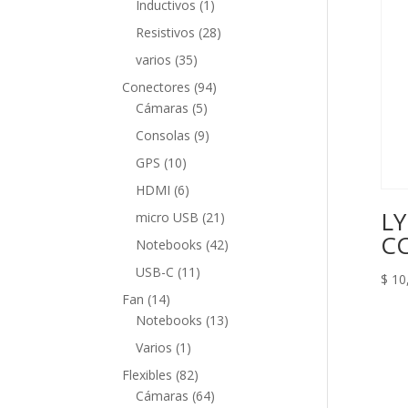
1
Inductivos
1
producto
28
Resistivos
28
productos
35
varios
35
productos
94
Conectores
94
5
productos
Cámaras
5
productos
9
Consolas
9
productos
10
GPS
10
productos
6
HDMI
6
productos
LY
21
micro USB
21
productos
CC
42
Notebooks
42
productos
11
USB-C
11
$
10
productos
14
Fan
14
productos
13
Notebooks
13
productos
1
Varios
1
producto
82
Flexibles
82
productos
64
Cámaras
64