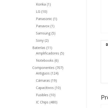
producto
1
Konka
1
producto
10
LG
10
productos
1
Panasonic
1
producto
1
Panavox
1
producto
5
Samsung
5
productos
2
Sony
2
D
productos
11
Baterías
11
productos
5
Amplificadores
5
productos
6
Notebooks
6
productos
707
Componentes
707
124
productos
Antiguos
124
productos
19
Cámaras
19
productos
10
Capacitivos
10
productos
10
Fusibles
10
Pr
productos
480
IC Chips
480
productos