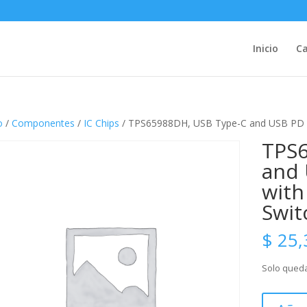
Inicio
Ca
o
/
Componentes
/
IC Chips
/ TPS65988DH, USB Type-C and USB PD Co
TPS6
and 
with
Swit
$
25,
Solo queda
TPS65988