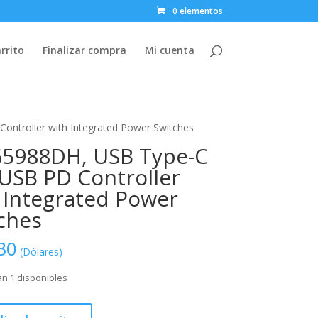
0 elementos
rrito
Finalizar compra
Mi cuenta
ntroller with Integrated Power Switches
5988DH, USB Type-C
USB PD Controller
 Integrated Power
ches
30
(Dólares)
n 1 disponibles
DH,